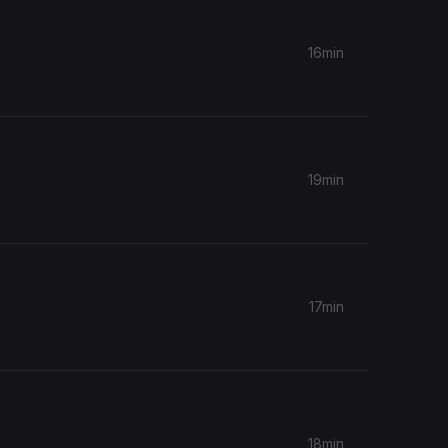
16min
19min
17min
18min