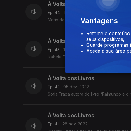
À Volta dos Livros
Ep. 44
19 dez. 2022
Vantagens
Maria de Lurdes Caldas autora do livro “An
Retome o conteúdo a
seus dispositivos;
À Volta dos Livros
Guarde programas f
Ep. 43
12 dez. 2022
Aceda à sua área pe
Isabela Figueiredo autora do livro “Um cã
À Volta dos Livros
Ep. 42
05 dez. 2022
Sofia Fraga autora do livro “Raimundo e o 
À Volta dos Livros
Ep. 41
28 nov. 2022