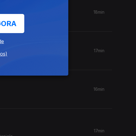
18min
ares
GORA
de
17min
dos)
16min
17min