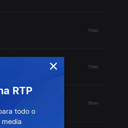
17min
×
17min
oares.
 na RTP
18min
para todo o
e media