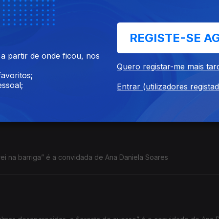
tónia Pusich, uma mulher invulgar” é a convidada de Ana Daniela So
REGISTE-SE A
 partir de onde ficou, nos
Quero registar-me mais tar
avoritos;
ssoal;
Entrar (utilizadores regista
o no meio do caminho” é a convidada de Ana Daniela Soares
rei na barriga” é a convidada de Ana Daniela Soares