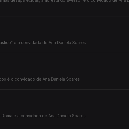
ecidas, a floresta do avesso” é o convidado de Ana Daniela
Paula Sobral autora do livro “Oceano de plástico” é a convidada de Ana Daniela Soares
obos é o convidado de Ana Daniela Soares
Joana Bértholo autora do livro A história de Roma é a convidada de Ana Daniela Soares