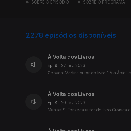
SOBRE O EPISÓDIO
SOBRE O PROGRAMA
2278
episódios disponíveis
657287
639904
À Volta dos Livros
Ep. 9
27 fev. 2023
Geovani Martins autor do livro “ Via Ápia”
À Volta dos Livros
Ep. 8
20 fev. 2023
Manuel S. Fonseca autor do livro Crónica 