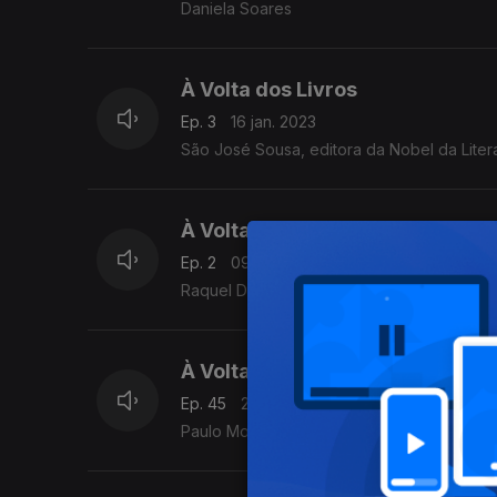
Daniela Soares
À Volta dos Livros
Ep. 3
16 jan. 2023
São José Sousa, editora da Nobel da Liter
À Volta dos Livros
Ep. 2
09 jan. 2023
Raquel Duarte, uma das autoras do ebook C
À Volta dos Livros
Ep. 45
26 dez. 2022
Paulo Moura autor do livro “Viagem ao co