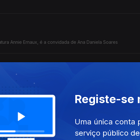
atura Annie Ernaux, é a convidada de Ana Daniela Soares
ovid-19 em Portugal, a estratégia, é a convidada de Ana Daniela S
Registe-se
Uma única conta 
ração de uma guerra futura” é o convidado de Ana Daniela Soares
serviço público d