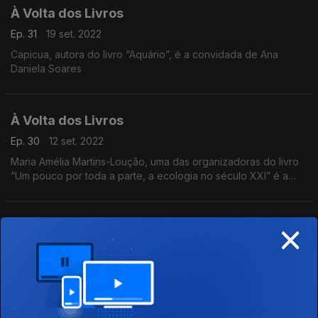
À Volta dos Livros
Ep. 31
19 set. 2022
Capicua, autora do livro “Aquário”, é a convidada de Ana
Daniela Soares
À Volta dos Livros
Ep. 30
12 set. 2022
Maria Amélia Martins-Loução, uma das organizadoras do livro
“Um pouco por toda a parte, a ecologia no século XXI” é a
convidada de Ana Daniela Soares
×
À Volta dos Livros
Ep. 29
25 jul. 2022
Hugo Gonçalves autor do livro “O coração dos homens” é o
convidado de Ana Daniela Soares