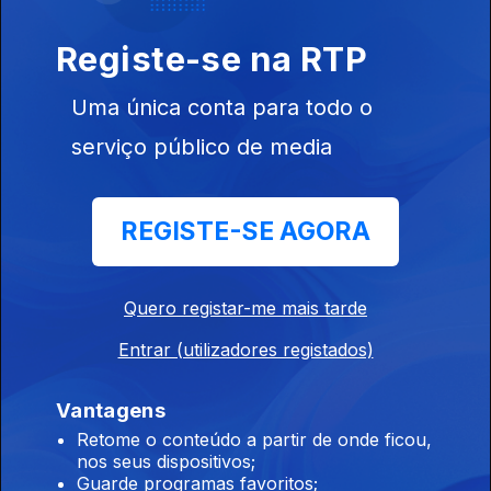
À Volta dos Livros
Registe-se na RTP
Ep. 28
18 jul. 2022
Dulce Garcia autora do livro “Olho da rua” é a convidada de
Uma única conta para todo o
Ana Daniela Soares
serviço público de media
À Volta dos Livros
Ep. 27
11 jul. 2022
REGISTE-SE AGORA
Pedro Lopes autor do livro “Glória” é o convidado de Ana
Daniela Soares
Quero registar-me mais tarde
Entrar (utilizadores registados)
À Volta dos Livros
Ep. 26
04 jul. 2022
Vantagens
Ana Cristian Silva autora do livro “À procura da manhã clara” é
Retome o conteúdo a partir de onde ficou,
a convidada de Ana Daniela Soares
nos seus dispositivos;
Guarde programas favoritos;