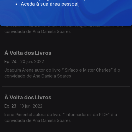
Aceda à sua área pessoal;
À Volta dos Livros
Ep. 25
27 jun. 2022
Ana Luisa Amaral autora de “O olhar diagonal das coisas” é a
convidada de Ana Daniela Soares
À Volta dos Livros
Ep. 24
20 jun. 2022
Joaquim Arena autor do livro “ Siríaco e Mister Charles” é o
convidado de Ana Daniela Soares
À Volta dos Livros
Ep. 23
13 jun. 2022
Irene Pimentel autora do livro “ Informadores da PIDE” é a
convidada de Ana Daniela Soares