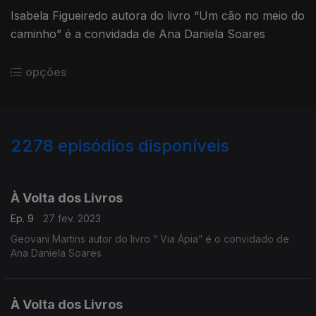
Isabela Figueiredo autora do livro “Um cão no meio do
caminho” é a convidada de Ana Daniela Soares
opções
2278
episódios disponíveis
657287
639904
613920
595326
556080
À Volta dos Livros
Ep. 9
27 fev. 2023
Geovani Martins autor do livro “ Via Ápia” é o convidado de
Ana Daniela Soares
À Volta dos Livros