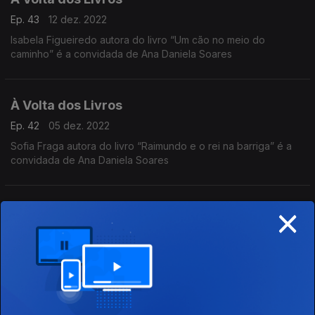
Ep. 43
12 dez. 2022
Isabela Figueiredo autora do livro “Um cão no meio do
caminho” é a convidada de Ana Daniela Soares
À Volta dos Livros
Ep. 42
05 dez. 2022
Sofia Fraga autora do livro “Raimundo e o rei na barriga” é a
convidada de Ana Daniela Soares
×
À Volta dos Livros
Ep. 41
28 nov. 2022
Richard Zimler autor do livro “A aldeia das almas
desaparecidas, a floresta do avesso” é o convidado de Ana
Daniela Soares