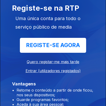
À Volta dos Livros
Registe-se na RTP
Ep. 40
21 nov. 2022
Paula Sobral autora do livro “Oceano de plástico” é a
Uma única conta para todo o
convidada de Ana Daniela Soares
serviço público de media
À Volta dos Livros
Ep. 39
14 nov. 2022
REGISTE-SE AGORA
Carlos Campaniço autor do livro Velhos Lobos é o convidado
de Ana Daniela Soares
Quero registar-me mais tarde
Entrar (utilizadores registados)
À Volta dos Livros
Ep. 38
07 nov. 2022
Vantagens
Joana Bértholo autora do livro A história de Roma é a
Retome o conteúdo a partir de onde ficou,
convidada de Ana Daniela Soares
nos seus dispositivos;
Guarde programas favoritos;
Aceda à sua área pessoal;