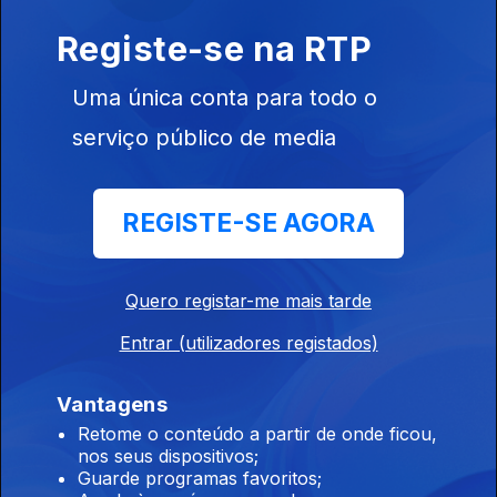
À Volta dos Livros
Registe-se na RTP
Ep. 34
10 out. 2022
Miguel Real e Filomena Oliveira autores da biografia “As 7
Uma única conta para todo o
vidas de José Saramago” são os convidados de Ana Daniela
Soares
serviço público de media
À Volta dos Livros
Ep. 33
03 out. 2022
REGISTE-SE AGORA
Luísa Pinto autor do livro “Castro Laboreiro, entre brandas e
inverneiras” é a convidada de Ana Daniela Soares
Quero registar-me mais tarde
Entrar (utilizadores registados)
À Volta dos Livros
Ep. 32
26 set. 2022
Vantagens
José Gardeazabal, autor do livro “Quando éramos peixes”, é o
Retome o conteúdo a partir de onde ficou,
convidado de Ana Daniela Soares
nos seus dispositivos;
Guarde programas favoritos;