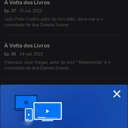
À Volta dos Livros
Ep. 37
31 out. 2022
João Pinto Coelho autor do livro Mãe, doce mar é o
convidado de Ana Daniela Soares
À Volta dos Livros
Ep. 36
24 out. 2022
Francisco José Viegas, autor do livro “ Melancholia” é o
convidado de Ana Daniela Soares
×
À Volta dos Livros
Ep. 35
17 out. 2022
João Céu e Silva, autor do livro “ Adeus Casablanca” é o
convidado de Ana Daniela Soares