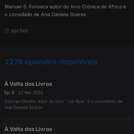
Manuel S. Fonseca autor do livro Crónica de África é
o convidado de Ana Daniela Soares
opções
2278
episódios disponíveis
657287
639904
613920
595326
À Volta dos Livros
Ep. 9
27 fev. 2023
Geovani Martins autor do livro “ Via Ápia” é o convidado de
Ana Daniela Soares
À Volta dos Livros