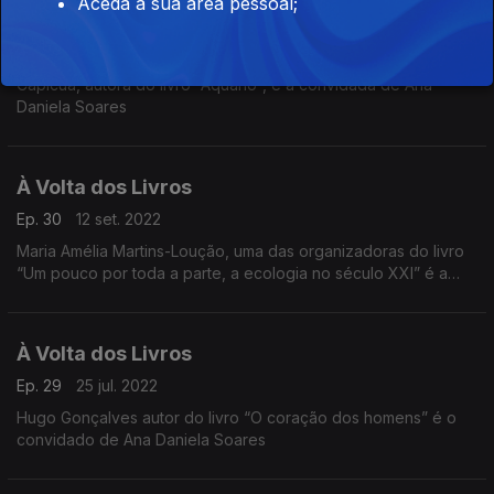
Aceda à sua área pessoal;
À Volta dos Livros
Ep. 31
19 set. 2022
Capicua, autora do livro “Aquário”, é a convidada de Ana
Daniela Soares
À Volta dos Livros
Ep. 30
12 set. 2022
Maria Amélia Martins-Loução, uma das organizadoras do livro
“Um pouco por toda a parte, a ecologia no século XXI” é a
convidada de Ana Daniela Soares
À Volta dos Livros
Ep. 29
25 jul. 2022
Hugo Gonçalves autor do livro “O coração dos homens” é o
convidado de Ana Daniela Soares