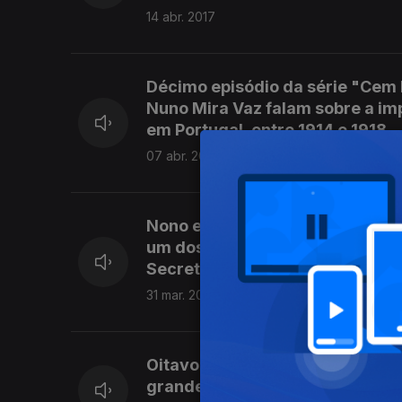
14 abr. 2017
Décimo episódio da série "Cem 
Nuno Mira Vaz falam sobre a imp
em Portugal, entre 1914 e 1918.
07 abr. 2017
Nono episódio de "Cem Mil Portu
um dos temas da conversa com a
Secretária de Estado da Ciência
31 mar. 2017
Oitavo episódio da série "Cem M
grande guerra nos Açores, com 