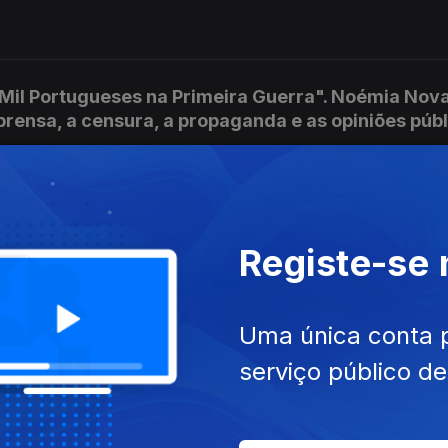
Mil Portugueses na Primeira Guerra". Noémia Nova
rensa, a censura, a propaganda e as opiniões púb
gueses na Primeira Guerra". O Portal da Guerra 14
Registe-se
 historiadora Maria Fernanda Rollo, actualmente
, Tecnologia e Ensino Superior.
Uma única conta 
serviço público d
il Portugueses na Primeira Guerra". Esta semana, 
o historiador Sérgio Rezendes.