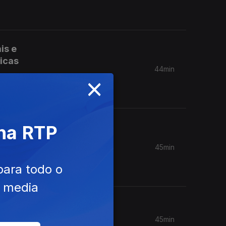
is e
licas
44min
×
/18 é
 na RTP
45min
para todo o
e media
a
45min