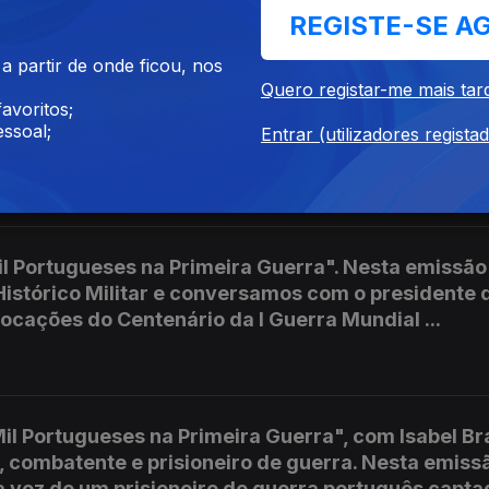
REGISTE-SE A
 partir de onde ficou, nos
Quero registar-me mais tar
il Portugueses na Primeira Guerra". Nesta emissã
avoritos;
antos, neto de um combatente que escreveu as su
ssoal;
Entrar (utilizadores regista
ra a Flandres, a vida nas trincheiras e a terrível e
il Portugueses na Primeira Guerra". Nesta emissão
Histórico Militar e conversamos com o presidente 
ações do Centenário da I Guerra Mundial ...
il Portugueses na Primeira Guerra", com Isabel Br
, combatente e prisioneiro de guerra. Nesta emiss
 voz de um prisioneiro de guerra português capt