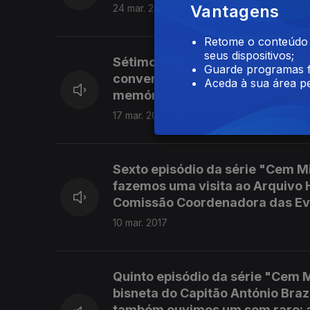
Vantagens
24 mar. 2017
Retome o conteúdo a
seus dispositivos;
Sétimo episódio da série "Cem M
Guarde programas f
conversa com Gil Manuel dos S
Aceda à sua área pe
memórias da guerra: a partida pa
17 mar. 2017
Sexto episódio da série "Cem M
fazemos uma visita ao Arquivo 
Comissão Coordenadora das Evoc
10 mar. 2017
Quinto episódio da série "Cem M
bisneta do Capitão António Braz
também ouvimos um som raro: a