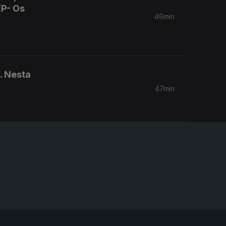
EP- Os
46min
. Nesta
47min