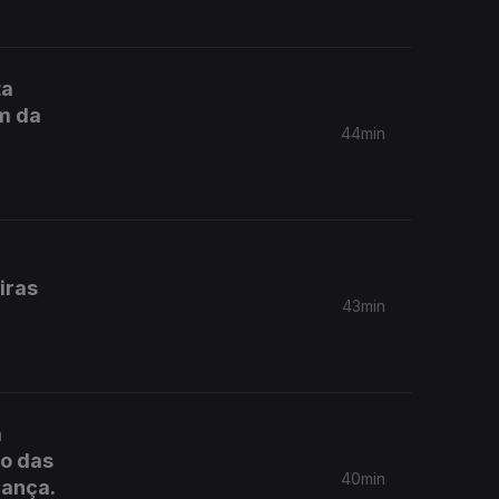
ta
am da
44min
iras
43min
a
ão das
40min
rança.