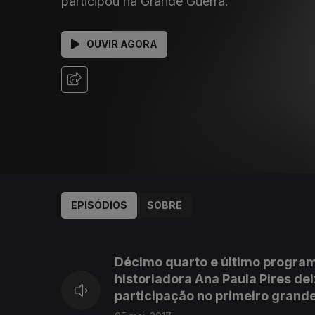
participou na Grande Guerra.
OUVIR AGORA
EPISÓDIOS
SOBRE
274273
271839
Décimo quarto e último program
historiadora Ana Paula Pires de
participação no primeiro grande