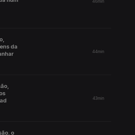
46min
o,
gens da
44min
anhar
são,
los
43min
gad
são, o