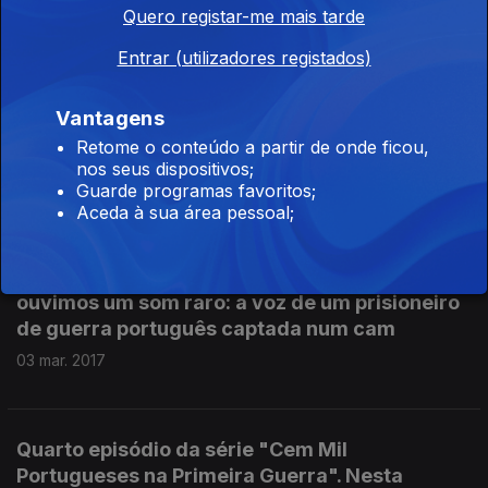
Quero registar-me mais tarde
conversamos com o presidente da Comissão
Coordenadora das Evocações do Centenário
Entrar (utilizadores registados)
da I Guerra Mundial ...
10 mar. 2017
Vantagens
Retome o conteúdo a partir de onde ficou,
nos seus dispositivos;
Guarde programas favoritos;
Quinto episódio da série "Cem Mil Portugueses
Aceda à sua área pessoal;
na Primeira Guerra", com Isabel Braz, bisneta
do Capitão António Braz, combatente e
prisioneiro de guerra. Nesta emissão também
ouvimos um som raro: a voz de um prisioneiro
de guerra português captada num cam
03 mar. 2017
Quarto episódio da série "Cem Mil
Portugueses na Primeira Guerra". Nesta