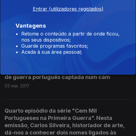
da I Guerra Mundial ...
Entrar (utilizadores registados)
10 mar. 2017
Vantagens
Retome o conteúdo a partir de onde ficou,
nos seus dispositivos;
Quinto episódio da série "Cem Mil Portugueses
Guarde programas favoritos;
na Primeira Guerra", com Isabel Braz, bisneta
Aceda à sua área pessoal;
do Capitão António Braz, combatente e
prisioneiro de guerra. Nesta emissão também
ouvimos um som raro: a voz de um prisioneiro
de guerra português captada num cam
03 mar. 2017
Quarto episódio da série "Cem Mil
Portugueses na Primeira Guerra". Nesta
emissão, Carlos Silveira, historiador de arte,
dá-nos a conhecer dois nomes ligados às