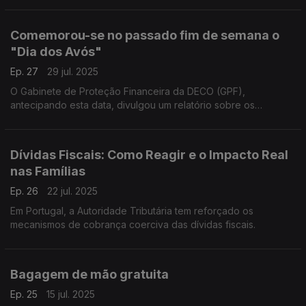
Comemorou-se no passado fim de semana o
"Dia dos Avós"
Ep. 27
29 jul. 2025
O Gabinete de Proteção Financeira da DECO (GPF),
antecipando esta data, divulgou um relatório sobre os
desafios económicos enfrentados pelos cidadãos com mais
65 anos.
Dívidas Fiscais: Como Reagir e o Impacto Real
nas Famílias
Ep. 26
22 jul. 2025
Em Portugal, a Autoridade Tributária tem reforçado os
mecanismos de cobrança coerciva das dívidas fiscais.
Bagagem de mão gratuita
Ep. 25
15 jul. 2025