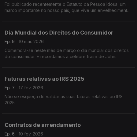
Foi publicado recentemente o Estatuto da Pessoa Idosa, um
marco importante no nosso país, que vive um envelhecimento
demográfico acelerado.
Dia Mundial dos Direitos do Consumidor
Ep. 9
10 mar. 2026
Comemora-se neste mês de março o dia mundial dos direitos
do consumidor. E recordamos a célebre frase de John
Kennedy “Todos somos consumidores”, proferida a 15 de
Março 1962, que marcou a diferença e levou a Assembleia
Geral das Nações Unidas (ONU), em 1983, a adotar os Direitos
Faturas relativas ao IRS 2025
do Consumidor como Diretrizes das Nações Unidas dando
assim, legitimidade e reconhecimento internacional para essa
Ep. 7
17 fev. 2026
data.
Não se esqueça de validar as suas faturas relativas ao IRS
2025.
O prazo para validar as faturas pendentes no portal e-Fatura
termina dia 2 de março.
Contratos de arrendamento
Ep. 6
10 fev. 2026