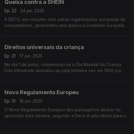
Queixa contra a SHEIN
O seu voo foi cancelado?
Ep. 22
24 jun. 2025
A DECO, em conjunto com outras organizações europeias de
consumidores, apresentou uma queixa à Comissão Europeia e
às autoridades de proteção do consumidor contra a SHEIN,
por práticas comerciais enganosas.
Direitos universais da criança
Ep. 21
17 jun. 2025
No dia 1 de junho, comemorou-se o Dia Mundial da Criança.
Esta efeméride assinalou-se pela primeira vez em 1950 por
iniciativa das Nações Unidas.
Novo Regulamento Europeu
Ep. 13
16 jun. 2025
O Novo Regulamento Europeu dos passageiros aéreos foi
aprovado esta semana, segundo a Deco é uma vitória para os
consumidores.