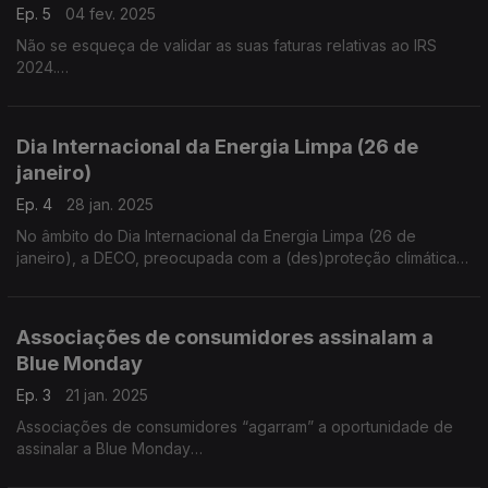
Ep. 5
04 fev. 2025
Não se esqueça de validar as suas faturas relativas ao IRS
2024.
O prazo para validar as faturas pendentes no portal e-Fatura
termina dia 25 de Fevereiro.
Dia Internacional da Energia Limpa (26 de
janeiro)
Ep. 4
28 jan. 2025
No âmbito do Dia Internacional da Energia Limpa (26 de
janeiro), a DECO, preocupada com a (des)proteção climática
do consumidor, apresenta um conjunto de medidas que
permitirão o cumprimento das metas climáticas estabelecidas
pelos Objetivos de Desenvolvimento Sustentável
Associações de consumidores assinalam a
Blue Monday
Ep. 3
21 jan. 2025
Associações de consumidores “agarram” a oportunidade de
assinalar a Blue Monday
A terceira segunda-feira de janeiro é conhecida como Blue