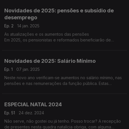
Monday (segunda-feira triste ou deprimente), por ser,
supostamente, “este o dia mais triste do ano”.
Novidades de 2025: pensões e subsídio de
desemprego
Ep. 2
14 jan. 2025
As atualizações e os aumentos das pensões
Em 2025, os pensionistas e reformados beneficiarão de
aumentos nas suas pensões, com base na atualização anual
prevista por lei.
Novidades de 2025: Salário Mínimo
Ep. 1
07 jan. 2025
Neste novo ano verificam-se aumentos no salário mínimo, nas
pensões e nas remunerações da função pública. Estas
alterações, acompanhadas por diversas modificações no IRS,
deverão traduzir-se num aumento do rendimento líquido para
muitos portugueses.
ESPECIAL NATAL 2024
Ep. 51
24 dez. 2024
Não serve, não gostei ou já tenho. Posso trocar? A recepção
de presentes nesta quadra natalícia obriga, com alguma