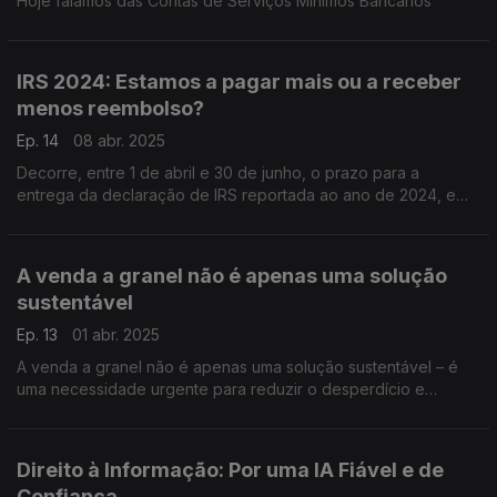
Hoje falamos das Contas de Serviços Minimos Bancários
IRS 2024: Estamos a pagar mais ou a receber
menos reembolso?
Ep. 14
08 abr. 2025
Decorre, entre 1 de abril e 30 de junho, o prazo para a
entrega da declaração de IRS reportada ao ano de 2024, e
que deve ser feita exclusivamente pela Internet no portal das
Finanças: www.portaldasfinancas.gov.pt
A venda a granel não é apenas uma solução
sustentável
Ep. 13
01 abr. 2025
A venda a granel não é apenas uma solução sustentável – é
uma necessidade urgente para reduzir o desperdício e
promover um consumo mais sustentável.
Direito à Informação: Por uma IA Fiável e de
Confiança