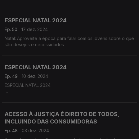
frequência, à troca de artigos.
ESPECIAL NATAL 2024
Ep. 50
17 dez. 2024
Natal: Aproveite a época para falar com os jovens sobre o que
são desejos e necessidades
ESPECIAL NATAL 2024
Ep. 49
10 dez. 2024
ESPECIAL NATAL 2024
Fazer a nossa lista de compras – será realmente útil?
Aceite o nosso desafio e junte a família para construírem a
vossa lista de compras especial época de Natal. Sempre com
ACESSO À JUSTIÇA É DIREITO DE TODOS,
o intuito de economizar, tempo e dinheiro, descobrirá a
INCLUINDO DAS CONSUMIDORAS
utilidade de ter esta “cábula” consigo.
Ep. 48
03 dez. 2024