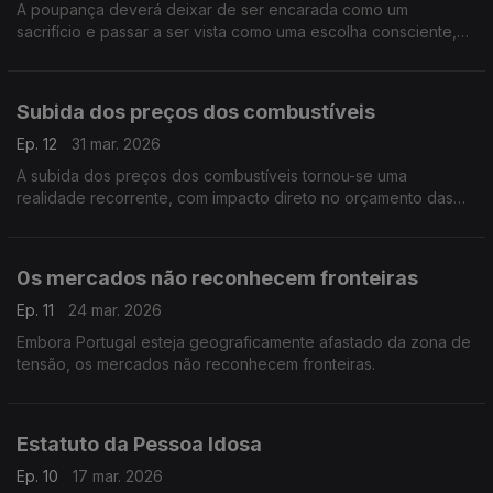
A poupança deverá deixar de ser encarada como um
sacrifício e passar a ser vista como uma escolha consciente,
inteligente, que poderá ser até libertadora.
Subida dos preços dos combustíveis
Ep. 12
31 mar. 2026
A subida dos preços dos combustíveis tornou-se uma
realidade recorrente, com impacto direto no orçamento das
famílias. Para além do custo imediato ao abastecer, este
aumento reflete-se também no preço dos bens essenciais e
serviços.
0s mercados não reconhecem fronteiras
Ep. 11
24 mar. 2026
Embora Portugal esteja geograficamente afastado da zona de
tensão, os mercados não reconhecem fronteiras.
Estatuto da Pessoa Idosa
Ep. 10
17 mar. 2026