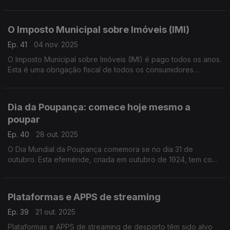
dificulta a vida a passageiros que não têm smartphones ou
simplesmente menos familiarizados com ferramentas digitais.
O Imposto Municipal sobre Imóveis (IMI)
Ep. 41
04 nov. 2025
O Imposto Municipal sobre Imóveis (IMI) é pago todos os anos.
Esta é uma obrigação fiscal de todos os consumidores
proprietários de imóveis.
Graça Cabral representante da Deco recorda os prazos para
pagamento deste imposto na conversa com Isabel Flora.
Dia da Poupança: comece hoje mesmo a
poupar
Ep. 40
28 out. 2025
O Dia Mundial da Poupança comemora se no dia 31 de
outubro. Esta efeméride, criada em outubro de 1924, tem como
objetivo principal alertar os consumidores para a necessidade
de gerirem os gastos e de amealhar alguma liquidez, de forma
a evitar situações de endividamento ou até sobre-
Plataformas e APPS de streaming
endividamento.
Ep. 39
21 out. 2025
Plataformas e APPS de streaming de desporto têm sido alvo