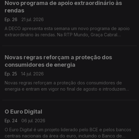
Novo programa de apoio extraordinário às
rendas
Ep. 26
21 jul. 2026
A DECO apresenta esta semana um novo programa de apoio
extraordinário às rendas. Na RTP Mundo, Graça Cabral
conversa com Isabel Flora para explicar as principais medidas,
os critérios de acesso e o funcionamento deste apoio
destinado a ajudar famílias com dificuldades no pagamento da
Novas regras reforçam a proteção dos
habitação. A iniciativa surge num contexto de crescente
consumidores de energia
procura por apoio, com os pedidos de ajuda à DECO a
aumentarem 67% este ano.
Ep. 25
14 jul. 2026
Novas regras reforçam a proteção dos consumidores de
energia e entram em vigor no final de agosto e introduzem
mudanças importantes, sobretudo ao nível da estabilidade
contratual, proteção contra interrupções do fornecimento e
apoio aos consumidores economicamente vulneráveis. Saiba
O Euro Digital
tudo com Graça Cabral na conversa com Isabel Flora.
Ep. 24
06 jul. 2026
O Euro Digital é um projeto liderado pelo BCE e pelos bancos
centrais nacionais da área do euro, incluindo o Banco de