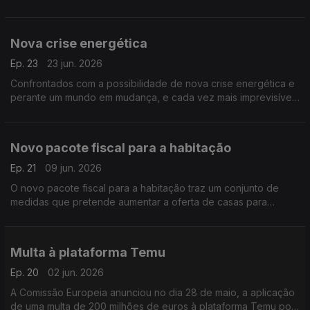
Portugal, e que pretende disponibilizar aos cidadãos uma
versão digital do dinheiro emitido pelo banco central.
Nova crise energética
Ep. 23
23 jun. 2026
Confrontados com a possibilidade de nova crise energética e
perante um mundo em mudança, e cada vez mais imprevisível.
A poupança deverá deixar de ser encarada como um
sacrifício e passar a ser vista como uma escolha consciente,
inteligente, que poderá ser até libertadora.
Novo pacote fiscal para a habitação
Ep. 21
09 jun. 2026
O novo pacote fiscal para a habitação traz um conjunto de
medidas que pretende aumentar a oferta de casas para
compra e arrendamento, através da redução de impostos e da
criação de incentivos fiscais dirigidos a famílias, proprietários e
investidores.
Multa à plataforma Temu
Ep. 20
02 jun. 2026
A Comissão Europeia anunciou no dia 28 de maio, a aplicação
de uma multa de 200 milhões de euros à plataforma Temu por