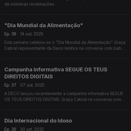
de inúmeras reclamações
São muitos os consumidores que têm contactado a DECO por
terem efetuado uma subscrição gratuita de 1 mês da
plataforma de streaming de desporto (DAZN) e que estão
"Dia Mundial da Alimentação"
agora a ser confrontados com uma fidelização de 12 meses,
quando nenhuma informação sobre a duração desse contrato
Ep. 38
14 out. 2025
e requisitos da sua denúncia
Esta semana celebra-se o "Dia Mundial da Alimentação" Graça
Cabral representante da Deco lembra na conversa com Isabel
Flora que se estima que o número de habitantes do planeta vai
ultrapassar os nove bilhões de pessoas em 2050 e que a
produção mundial de alimentos vai ter de aumentar em 60%
Campanha informativa SEGUE OS TEUS
para conseguir dar resposta às necessidades alimentares da
DIREITOS DIGITAIS
população mundial.
Ep. 37
07 out. 2025
A DECO lançou recentemente a campanha informativa SEGUE
OS TEUS DIREITOS DIGITAIS. Graça Cabral na conversa com
Isabel Flora sobre esta iniciativa, que quer informar os
consumidores sobre os seus direitos digitais, divulgando
práticas online proibidas e ainda como reagir perante um ato
Dia Internacional do Idoso
abusivo e lesivo
Ep. 36
30 set. 2025