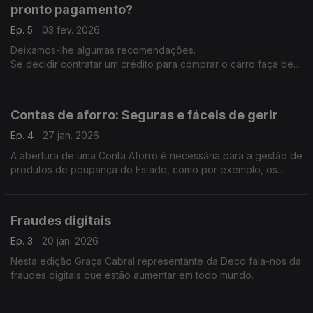
pronto pagamento?
Ep. 5
03 fev. 2026
Deixamos-lhe algumas recomendações.
Se decidir contratar um crédito para comprar o carro faça bem
as contas primeiro: o total das dívidas não deve ultrapassar
35% do rendimento mensal líquido.
Contas de aforro: Seguras e fáceis de gerir
Ep. 4
27 jan. 2026
A abertura de uma Conta Aforro é necessária para a gestão de
produtos de poupança do Estado, como por exemplo, os
Certificados de Aforro.
Fraudes digitais
Ep. 3
20 jan. 2026
Nesta edição Graça Cabral representante da Deco fala-nos da
fraudes digitais que estão aumentar em todo mundo.