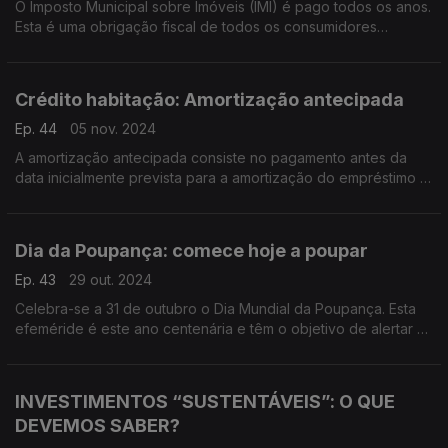
O Imposto Municipal sobre Imóveis (IMI) é pago todos os anos.
Esta é uma obrigação fiscal de todos os consumidores
proprietários de imóveis.
Vamos recordar as datas de cobrança do IMI
Crédito habitação: Amortização antecipada
Ep. 44
05 nov. 2024
A amortização antecipada consiste no pagamento antes da
data inicialmente prevista para a amortização do empréstimo e
pode corresponder a uma parte do capital em dívida
(reembolso parcial) ou à totalidade do capital em dívida
(reembolso total).
Dia da Poupança: comece hoje a poupar
Ep. 43
29 out. 2024
Celebra-se a 31 de outubro o Dia Mundial da Poupança. Esta
efeméride é este ano centenária e têm o objetivo de alertar os
consumidores para a necessidade de gerirem os gastos e de
amealhar alguma liquidez, de forma a evitar situações de
endividamento ou até sobre-endividamento.
INVESTIMENTOS “SUSTENTÁVEIS”: O QUE
DEVEMOS SABER?