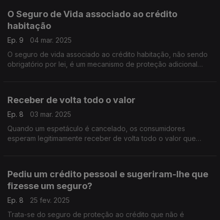
O Seguro de Vida associado ao crédito
habitação
Ep. 9
04 mar. 2025
O seguro de vida associado ao crédito habitação, não sendo
obrigatório por lei, é um mecanismo de proteção adicional
para o segurado e para a instituição de crédito. Em grande
parte das situações é uma condição obrigatória para a
aprovação do respetivo crédito.
Receber de volta todo o valor
Ep. 8
03 mar. 2025
Quando um espetáculo é cancelado, os consumidores
esperam legitimamente receber de volta todo o valor que
pagaram. Mas a realidade é outra.
Pediu um crédito pessoal e sugeriram-lhe que
fizesse um seguro?
Ep. 8
25 fev. 2025
Trata-se do seguro de proteção ao crédito que não é