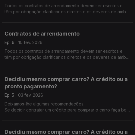
Todos os contratos de arrendamento devem ser escritos e
têm por obrigação clarificar os direitos e os deveres de ambas
as partes, como por exemplo: Valor da renda; data-limite de
pagamento; duração do contrato, contratação dos serviços
públicos essenciais, etc.
Contratos de arrendamento
Ep. 6
10 fev. 2026
Todos os contratos de arrendamento devem ser escritos e
têm por obrigação clarificar os direitos e os deveres de ambas
as partes, como por exemplo: Valor da renda; data-limite de
pagamento; duração do contrato, contratação dos serviços
públicos essenciais, etc. Celebrar um contrato de
Decidiu mesmo comprar carro? A crédito ou a
arrendamento é um passo vital para o consumidor: informe-se
pronto pagamento?
Ep. 5
03 fev. 2026
Deixamos-lhe algumas recomendações.
Se decidir contratar um crédito para comprar o carro faça bem
as contas primeiro: o total das dívidas não deve ultrapassar
35% do rendimento mensal líquido.
Decidiu mesmo comprar carro? A crédito ou a