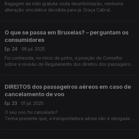
Bagagem de mão gratuita: muita desinformação, nenhuma
alteração vinculativa decidida para já. Graça Cabral
representante da DECO esclarece tudo na conversa com a
Isabel Flora.
O que se passa em Bruxelas? – perguntam os
consumidores
Ep. 24
08 jul. 2025
Foi conhecida, no início de junho, a posição do Conselho
sobre a revisão do Regulamento dos direitos dos passageiros
no transporte aéreo, que a ser aprovada, representará um
retrocesso sem precedentes nos direitos dos consumidores.
DIREITOS dos passageiros aéreos em caso de
cancelamento de voo
Ep. 23
01 jul. 2025
O seu voo foi cancelado?
Tenha presente que, a transportadora aérea não é obrigada a
pagar uma indemnização, se puder provar que o
cancelamento se ficou a dever a circunstâncias extraordinárias
ou excecionais