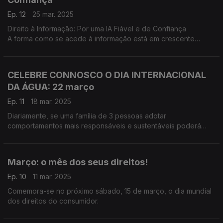
Ep. 12
25 mar. 2025
Direito à Informação: Por uma IA Fiável e de Confiança
A forma como se acede à informação está em crescente
mudança. A velocidade da digitalização e a introdução de
novas ferramentas, como a Inteligência Artificial (IA), oferecem
novas capacidades e oportunidades aos consumidores.
CELEBRE CONNOSCO O DIA INTERNACIONAL
DA ÁGUA: 22 março
Ep. 11
18 mar. 2025
Diariamente, se uma família de 3 pessoas adotar
comportamentos mais responsáveis e sustentáveis poderá
poupar, num ano, água suficiente para encher 60.000
garrafões de 5 litros ou uma piscina (4m x 7m x 1,5m).
Março: o mês dos seus direitos!
Ep. 10
11 mar. 2025
Comemora-se no próximo sábado, 15 de março, o dia mundial
dos direitos do consumidor.