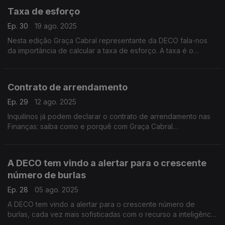
Taxa de esforço
Ep. 30
19 ago. 2025
Nesta edição Graça Cabral representante da DECO fala-nos
da importância de calcular a taxa de esforço. A taxa é o
primeiro indicador do estado das finanças do consumidor ou
da família.
Contrato de arrendamento
Ep. 29
12 ago. 2025
Inquilinos já podem declarar o contrato de arrendamento nas
Finanças: saiba como e porquê com Graça Cabral
representante da DECO na conversa com a Isabel Flora
A DECO tem vindo a alertar para o crescente
número de burlas
Ep. 28
05 ago. 2025
A DECO tem vindo a alertar para o crescente número de
burlas, cada vez mais sofisticadas com o recurso a inteligência
artificial.