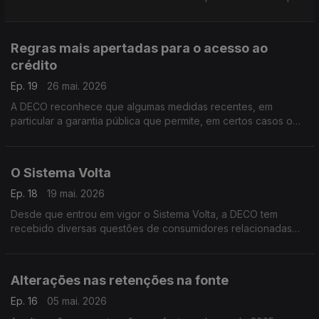
infrações ao Regulamento dos Serviços Digitais, considerando
que a empresa falhou, nomeadamente, na identificação e
avaliação dos riscos associados à venda de produtos ilegais
Regras mais apertadas para o acesso ao
na plataforma.
crédito
Ep. 19
26 mai. 2026
A DECO reconhece que algumas medidas recentes, em
particular a garantia pública que permite, em certos casos o
financiamento até 100% do valor do imóvel, têm contribuído
para facilitar o acesso ao crédito, sobretudo entre os mais
jovens.
O Sistema Volta
Ep. 18
19 mai. 2026
Desde que entrou em vigor o Sistema Volta, a DECO tem
recebido diversas questões de consumidores relacionadas
com o funcionamento prático deste novo modelo de
devolução de embalagens.
Alterações nas retenções na fonte
Ep. 16
05 mai. 2026