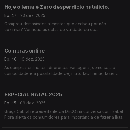
Hoje o lema é Zero desperdício natalício.
Ep. 47
23 dez. 2025
Comprou demasiados alimentos que acabou por não
cozinhar? Verifique as datas de validade ou de
durabilidade.“Os olhos também comem”. Os embrulhos, laços e
enfeites dos presentes são a prova deste provérbio.
Compras online
Ep. 46
16 dez. 2025
As compras online têm diferentes vantagens, como seja a
comodidade e a possibilidade de, muito facilmente, fazer
pesquisa pelos preços mais baixos.
ESPECIAL NATAL 2025
Ep. 45
09 dez. 2025
Graça Cabral representante da DECO na conversa com Isabel
Flora alerta os consumidores para importância de fazer a lista
de compras. O Natal aproxima-se rapidamente.