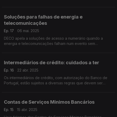
proprietários de imóveis.
Soluções para falhas de energia e
telecomunicações
Ep. 17
06 mai. 2025
DECO apela a soluções de acesso a numerário quando a
energia e telecomunicações falham num evento sem
precedentes, Portugal e Espanha ficaram no passado dia 28
de abril sem acesso a energia elétrica.
Intermediários de crédito: cuidados a ter
Ep. 16
22 abr. 2025
Os intermediários de crédito, com autorização do Banco de
Portugal, estão sujeitos a diversas regras que devem ser
conhecidas do consumidor de modo a proteger-se.
Contas de Serviços Minimos Bancários
Ep. 15
15 abr. 2025