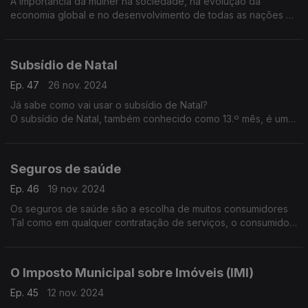
A importância da mulher na sociedade, na evolução da
economia global e no desenvolvimento de todas as nações e
inegável.
Todavia, chegamos ao 1º quartel do século XXI com a história
da luta pelos direitos das mulheres ainda longe de terminar.
Subsídio de Natal
Ep. 47
26 nov. 2024
Já sabe como vai usar o subsídio de Natal?
O subsídio de Natal, também conhecido como 13.º mês, é uma
retribuição obrigatória e exclusiva dos trabalhadores por
conta de outrem, que corresponde, regra geral, a um salário
que tem de ser pago até 15 de dezembro de cada ano.
Seguros de saúde
Ep. 46
19 nov. 2024
Os seguros de saúde são a escolha de muitos consumidores
Tal como em qualquer contratação de serviços, o consumidor
deve ter toda a informação para que possa tomar as suas
decisões de forma informada e ponderada, sabendo concreta
e rigorosamente que serviços está a contratar com esse
O Imposto Municipal sobre Imóveis (IMI)
seguro de saúde.
Ep. 45
12 nov. 2024