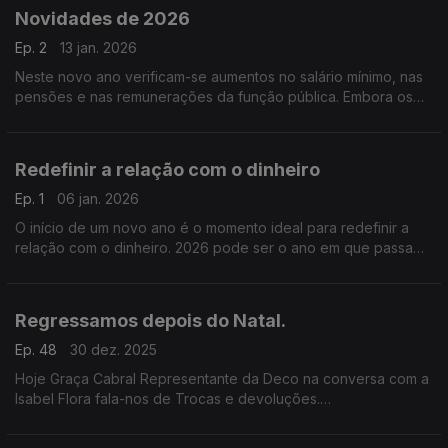
Novidades de 2026
Ep. 2
13 jan. 2026
Neste novo ano verificam-se aumentos no salário mínimo, nas
pensões e nas remunerações da função pública. Embora os
salários tenham aumentando, as mudanças no IRS podem
afetar os trabalhadores.
Redefinir a relação com o dinheiro
Ep. 1
06 jan. 2026
O início de um novo ano é o momento ideal para redefinir a
relação com o dinheiro. 2026 pode ser o ano em que passa
do improviso financeiro para um plano consciente, realista e
sustentável.
Regressamos depois do Natal.
Ep. 48
30 dez. 2025
Hoje Graça Cabral Representante da Deco na conversa com a
Isabel Flora fala-nos de Trocas e devoluções.
Saiba como agir.