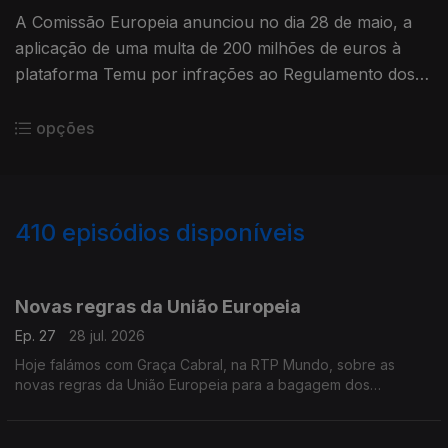
A Comissão Europeia anunciou no dia 28 de maio, a
aplicação de uma multa de 200 milhões de euros à
plataforma Temu por infrações ao Regulamento dos
Serviços Digitais, considerando que a empresa falhou,
nomeadamente, na identificação e avaliação dos riscos
opções
associados à venda de produtos ilegais na plataforma.
410
episódios disponíveis
923557
903515
883908
867326
845132
827374
806553
791199
772398
Novas regras da União Europeia
Ep. 27
28 jul. 2026
Hoje falámos com Graça Cabral, na RTP Mundo, sobre as
novas regras da União Europeia para a bagagem dos
passageiros aéreos e o impacto destas alterações nos direitos
de quem viaja.