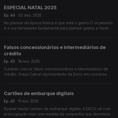
ESPECIAL NATAL 2025
Ep. 44
02 dez. 2025
No planear da época festiva é que está o ganho O orçamento
é a sua ferramenta fundamental para planear gastos e fazer
um "check-up" da vida financeira.
Falsos concessionários e intermediários de
crédito
Ep. 43
18 nov. 2025
Cuidado com os falsos concessionários e intermediários de
crédito. Graça Cabral representante da Deco em conversa
com Isabel Flora alerta os consumidores para os riscos de
fraude através de mensagens enganadoras e até fraudulentas
que abundam em momentos de maior crise financeira.
Cartões de embarque digitais
Ep. 42
11 nov. 2025
Ryanair impõe cartões de embarque digitais. A DECO vê com
preocupação mais uma medida da companhia que discrimina e