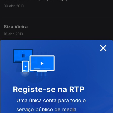
30 abr. 2013
Siza Vieira
16 abr. 2013
×
Luís Filipe Costa
02 abr. 2013
Urbano Tavares Rodrigues
Registe-se na RTP
19 mar. 2013
Uma única conta para todo o
serviço público de media
Carmen Dolores