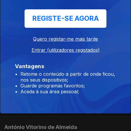
05 mar. 2013
REGISTE-SE AGORA
Agustina Bessa-Luís
19 fev. 2013
Quero registar-me mais tarde
Entrar (utilizadores registados)
Gonçalo Ribeiro Telles
Vantagens
16 dez. 2009
Retome o conteúdo a partir de onde ficou,
nos seus dispositivos;
Guarde programas favoritos;
Aceda à sua área pessoal;
Raul Solnado
29 jul. 2009
António Vitorino de Almeida