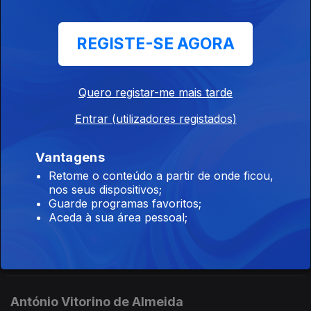
05 mar. 2013
REGISTE-SE AGORA
Agustina Bessa-Luís
19 fev. 2013
Quero registar-me mais tarde
Entrar (utilizadores registados)
Gonçalo Ribeiro Telles
Vantagens
16 dez. 2009
Retome o conteúdo a partir de onde ficou,
nos seus dispositivos;
Guarde programas favoritos;
Aceda à sua área pessoal;
Raul Solnado
29 jul. 2009
António Vitorino de Almeida