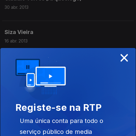
30 abr. 2013
Siza Vieira
16 abr. 2013
×
Luís Filipe Costa
02 abr. 2013
Urbano Tavares Rodrigues
Registe-se na RTP
19 mar. 2013
Uma única conta para todo o
serviço público de media
Carmen Dolores