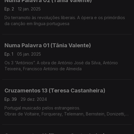
Numa Palavra 02 (Tânia Valente)
Ep. 2
12 jan. 2025
Do terramoto às revoluções liberais. A ópera e os primórdios
da canção em língua portuguesa
Numa Palavra 01 (Tânia Valente)
Ep. 1
05 jan. 2025
Os 3 “Antónios”. A obra de António José da Silva, António
Teixeira, Francisco António de Almeida
Cruzamentos 13 (Teresa Castanheira)
Ep. 39
29 dez. 2024
Portugal musicado pelos estrangeiros.
Obras de Voltaire, Forqueray, Telemann, Bernstein, Donizetti,
Meyerbeer, Liszt, Corelli, C.P.E.Bach e Rachmaninov.