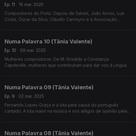
Ep. 11
16 mar. 2025
Compositores do Porto. Depois de Salvini, João Arroio, Luís
Costa, Óscar da Silva, Cláudio Carneyro e a Associação
Orpheon Portuense
Numa Palavra 10 (Tânia Valente)
Ep. 10
09 mar. 2025
Mulheres compositoras. De M. Grisalde a Constança
Capdeville, mulheres que contribuíram para dar voz à Língua
Portuguesa em música
Numa Palavra 09 (Tânia Valente)
Ep. 9
02 mar. 2025
Fernando Lopes-Graça e a luta pela causa do português
cantado. A luta maior na música e nos artigos de opinião pela
defesa de uma língua que merecia ser cantada. A descoberta
de Salvini.
Numa Palavra 08 (Tânia Valente)