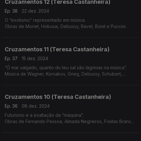
Cruzamentos 12 (Teresa Castanheira)
Ep. 38
22 dez. 2024
O “exotismo” representado em música.
Obras de Monet, Hokusai, Debussy, Ravel, Bizet e Puccini.
Cruzamentos 11 (Teresa Castanheira)
Ep. 37
15 dez. 2024
“Ó mar salgado, quanto do teu sal são lágrimas na música”.
Música de Wagner, Korsakov, Grieg, Debussy, Schubert,
Beethoven, Vivaldi e Martim Codax
Cruzamentos 10 (Teresa Castanheira)
Ep. 36
08 dez. 2024
Futurismo e a exaltação da “máquina”.
Obras de Fernando Pessoa, Almada Negreiros, Freitas Branco,
Russolo, Pratella, Messiaen, Varèse, Satie, Honegger, Villa-
Lobos e Prokofiev.