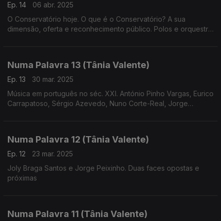
Ep. 14
06 abr. 2025
O Conservatório hoje. O que é o Conservatório? A sua
dimensão, oferta e reconhecimento público. Polos e orquestra
geração (realização de
Cândido Fernandes)
Numa Palavra 13 (Tânia Valente)
Ep. 13
30 mar. 2025
Música em português no séc. XXI. António Pinho Vargas, Eurico
Carrapatoso, Sérgio Azevedo, Nuno Corte-Real, Jorge
Salgueiro, entre outros compositores que escrevem hoje
música em português
Numa Palavra 12 (Tânia Valente)
Ep. 12
23 mar. 2025
Joly Braga Santos e Jorge Peixinho. Duas faces opostas e
próximas
Numa Palavra 11 (Tânia Valente)