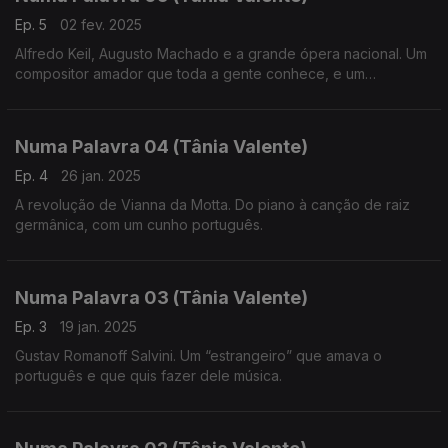
Ep. 5
02 fev. 2025
Alfredo Keil, Augusto Machado e a grande ópera nacional. Um
compositor amador que toda a gente conhece, e um
compositor altamente formado que carece de mais
reconhecimento, no campo da criação de ópera em língua
portuguesa.
Numa Palavra 04 (Tânia Valente)
Ep. 4
26 jan. 2025
A revolução de Vianna da Motta. Do piano à canção de raiz
germânica, com um cunho português.
Numa Palavra 03 (Tânia Valente)
Ep. 3
19 jan. 2025
Gustav Romanoff Salvini. Um “estrangeiro” que amava o
português e que quis fazer dele música.