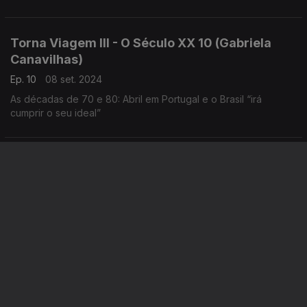
Torna Viagem III - O Século XX 10 (Gabriela
Canavilhas)
Ep. 10
08 set. 2024
As décadas de 70 e 80: Abril em Portugal e o Brasil “irá
cumprir o seu ideal”
Torna Viagem III - O Século XX 09 (Gabriela
Canavilhas)
Ep. 9
01 set. 2024
As décadas de 60 e 70: as vanguardas com identidade de
nação
César Guerra-Peixe (1914-1993), Marlos Nobre (1939),
Fernando Lopes-Graça (1906-1994)
Torna Viagem III - O Século XX 08 (Gabriela
Canavilhas)