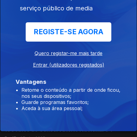
serviço público de media
Retratos do Conservatório Nacional II (realização de Rosa
Rocha Pinto e Tiago Derriça)
REGISTE-SE AGORA
190 Anos do Conservatório Nacional 06
Ep. 19
11 mai. 2025
Quero registar-me mais tarde
Retratos do Conservatório Nacional I (realização de Rosa
Rocha Pinto e Tiago Derriça)
Entrar (utilizadores registados)
Vantagens
190 Anos do Conservatório Nacional 05
Retome o conteúdo a partir de onde ficou,
Ep. 18
04 mai. 2025
nos seus dispositivos;
Grandes intérpretes (realização de Rosa Rocha Pinto e Tiago
Guarde programas favoritos;
Derriça)
Aceda à sua área pessoal;
190 Anos do Conservatório Nacional 04