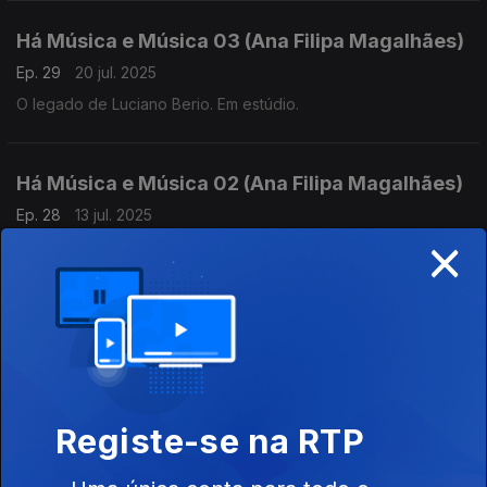
Há Música e Música 03 (Ana Filipa Magalhães)
Ep. 29
20 jul. 2025
O legado de Luciano Berio. Em estúdio.
Há Música e Música 02 (Ana Filipa Magalhães)
Ep. 28
13 jul. 2025
×
O legado de Luciano Berio. O que é a música?
Há Música e Música 01 (Ana Filipa Magalhães)
Ep. 27
06 jul. 2025
O legado de Luciano Berio. Abertura - os primeiros anos.
Registe-se na RTP
190 Anos do Conservatório Nacional 13