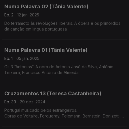
Numa Palavra 02 (Tânia Valente)
Ep. 2
12 jan. 2025
Do terramoto às revoluções liberais. A ópera e os primórdios
da canção em língua portuguesa
Numa Palavra 01 (Tânia Valente)
Ep. 1
05 jan. 2025
Os 3 “Antónios”. A obra de António José da Silva, António
Teixeira, Francisco António de Almeida
Cruzamentos 13 (Teresa Castanheira)
Ep. 39
29 dez. 2024
Portugal musicado pelos estrangeiros.
Obras de Voltaire, Forqueray, Telemann, Bernstein, Donizetti,
Meyerbeer, Liszt, Corelli, C.P.E.Bach e Rachmaninov.