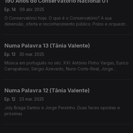
190 Anos do Conservatório Nacional 01
Ep. 14
06 abr. 2025
O Conservatório hoje. O que é o Conservatório? A sua
dimensão, oferta e reconhecimento público. Polos e orquestra
geração (realização de
Cândido Fernandes)
Numa Palavra 13 (Tânia Valente)
Ep. 13
30 mar. 2025
Música em português no séc. XXI. António Pinho Vargas, Eurico
Carrapatoso, Sérgio Azevedo, Nuno Corte-Real, Jorge
Salgueiro, entre outros compositores que escrevem hoje
música em português
Numa Palavra 12 (Tânia Valente)
Ep. 12
23 mar. 2025
Joly Braga Santos e Jorge Peixinho. Duas faces opostas e
próximas