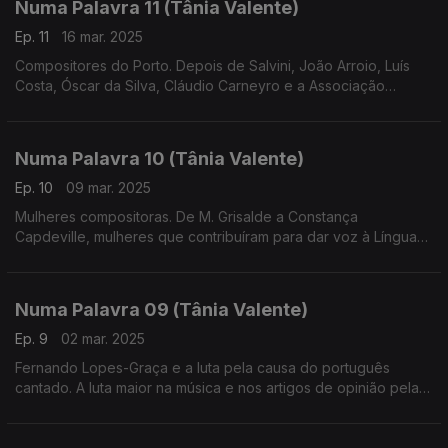
Numa Palavra 11 (Tânia Valente)
Ep. 11
16 mar. 2025
Compositores do Porto. Depois de Salvini, João Arroio, Luís
Costa, Óscar da Silva, Cláudio Carneyro e a Associação
Orpheon Portuense
Numa Palavra 10 (Tânia Valente)
Ep. 10
09 mar. 2025
Mulheres compositoras. De M. Grisalde a Constança
Capdeville, mulheres que contribuíram para dar voz à Língua
Portuguesa em música
Numa Palavra 09 (Tânia Valente)
Ep. 9
02 mar. 2025
Fernando Lopes-Graça e a luta pela causa do português
cantado. A luta maior na música e nos artigos de opinião pela
defesa de uma língua que merecia ser cantada. A descoberta
de Salvini.