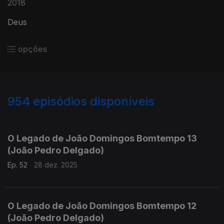
2018
Deus
opções
954
episódios disponíveis
881311
864336
845708
826710
807446
O Legado de João Domingos Bomtempo 13
(João Pedro Delgado)
Ep. 52
28 dez. 2025
O Legado de João Domingos Bomtempo 12
(João Pedro Delgado)