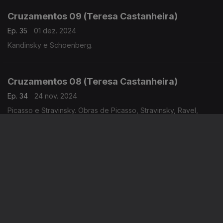
Cruzamentos 09 (Teresa Castanheira)
Ep. 35
01 dez. 2024
Kandinsky e Schoenberg.
Cruzamentos 08 (Teresa Castanheira)
Ep. 34
24 nov. 2024
Picasso e Stravinsky. Obras de Picasso, Stravinsky, Ravel,
Milhaud, Falla e Schumann.
Cruzamentos 07 (Teresa Castanheira)
Ep. 33
17 nov. 2024
A música no tempo de Marquês de Pombal (D. José I). Música
de Jommelli, Mazzoni, David Perez, Pedro Avondano, Sousa
de Carvalho, Telemann e Bernstein.