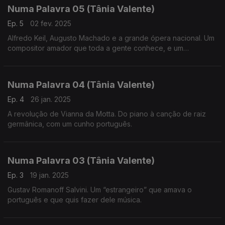
Numa Palavra 05 (Tânia Valente)
Ep. 5
02 fev. 2025
Alfredo Keil, Augusto Machado e a grande ópera nacional. Um
compositor amador que toda a gente conhece, e um
compositor altamente formado que carece de mais
reconhecimento, no campo da criação de ópera em língua
portuguesa.
Numa Palavra 04 (Tânia Valente)
Ep. 4
26 jan. 2025
A revolução de Vianna da Motta. Do piano à canção de raiz
germânica, com um cunho português.
Numa Palavra 03 (Tânia Valente)
Ep. 3
19 jan. 2025
Gustav Romanoff Salvini. Um “estrangeiro” que amava o
português e que quis fazer dele música.