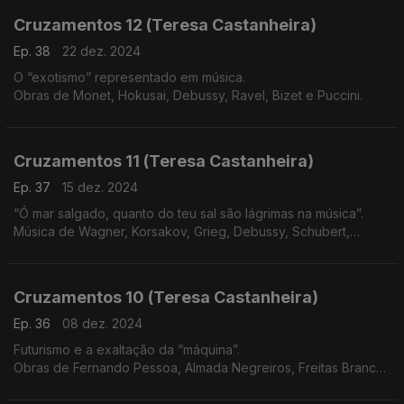
Cruzamentos 12 (Teresa Castanheira)
Ep. 38
22 dez. 2024
O “exotismo” representado em música.
Obras de Monet, Hokusai, Debussy, Ravel, Bizet e Puccini.
Cruzamentos 11 (Teresa Castanheira)
Ep. 37
15 dez. 2024
“Ó mar salgado, quanto do teu sal são lágrimas na música”.
Música de Wagner, Korsakov, Grieg, Debussy, Schubert,
Beethoven, Vivaldi e Martim Codax
Cruzamentos 10 (Teresa Castanheira)
Ep. 36
08 dez. 2024
Futurismo e a exaltação da “máquina”.
Obras de Fernando Pessoa, Almada Negreiros, Freitas Branco,
Russolo, Pratella, Messiaen, Varèse, Satie, Honegger, Villa-
Lobos e Prokofiev.