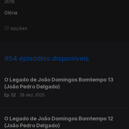
2018
Glória
opções
954
episódios disponíveis
881311
864336
845708
826710
807446
793155
771740
751786
733368
O Legado de João Domingos Bomtempo 13
(João Pedro Delgado)
Ep. 52
28 dez. 2025
O Legado de João Domingos Bomtempo 12
(João Pedro Delgado)