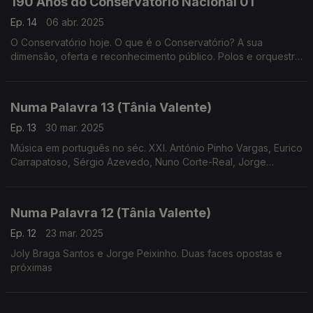
190 Anos do Conservatório Nacional 01
Ep. 14
06 abr. 2025
O Conservatório hoje. O que é o Conservatório? A sua
dimensão, oferta e reconhecimento público. Polos e orquestra
geração (realização de
Cândido Fernandes)
Numa Palavra 13 (Tânia Valente)
Ep. 13
30 mar. 2025
Música em português no séc. XXI. António Pinho Vargas, Eurico
Carrapatoso, Sérgio Azevedo, Nuno Corte-Real, Jorge
Salgueiro, entre outros compositores que escrevem hoje
música em português
Numa Palavra 12 (Tânia Valente)
Ep. 12
23 mar. 2025
Joly Braga Santos e Jorge Peixinho. Duas faces opostas e
próximas