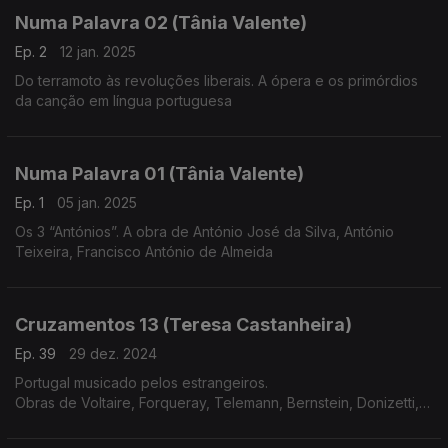
Numa Palavra 02 (Tânia Valente)
Ep. 2
12 jan. 2025
Do terramoto às revoluções liberais. A ópera e os primórdios
da canção em língua portuguesa
Numa Palavra 01 (Tânia Valente)
Ep. 1
05 jan. 2025
Os 3 “Antónios”. A obra de António José da Silva, António
Teixeira, Francisco António de Almeida
Cruzamentos 13 (Teresa Castanheira)
Ep. 39
29 dez. 2024
Portugal musicado pelos estrangeiros.
Obras de Voltaire, Forqueray, Telemann, Bernstein, Donizetti,
Meyerbeer, Liszt, Corelli, C.P.E.Bach e Rachmaninov.