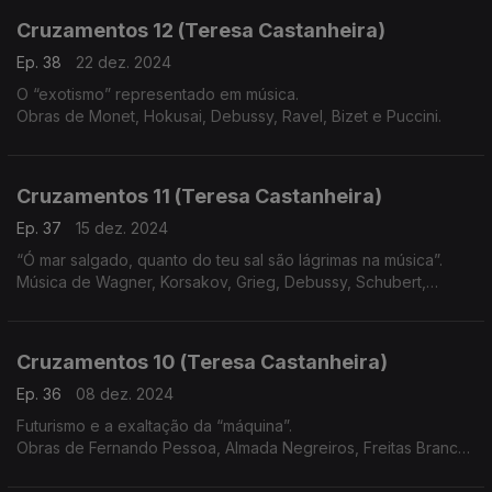
Cruzamentos 12 (Teresa Castanheira)
Ep. 38
22 dez. 2024
O “exotismo” representado em música.
Obras de Monet, Hokusai, Debussy, Ravel, Bizet e Puccini.
Cruzamentos 11 (Teresa Castanheira)
Ep. 37
15 dez. 2024
“Ó mar salgado, quanto do teu sal são lágrimas na música”.
Música de Wagner, Korsakov, Grieg, Debussy, Schubert,
Beethoven, Vivaldi e Martim Codax
Cruzamentos 10 (Teresa Castanheira)
Ep. 36
08 dez. 2024
Futurismo e a exaltação da “máquina”.
Obras de Fernando Pessoa, Almada Negreiros, Freitas Branco,
Russolo, Pratella, Messiaen, Varèse, Satie, Honegger, Villa-
Lobos e Prokofiev.