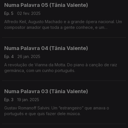
Numa Palavra 05 (Tânia Valente)
Ep. 5
02 fev. 2025
Alfredo Keil, Augusto Machado e a grande ópera nacional. Um
compositor amador que toda a gente conhece, e um
compositor altamente formado que carece de mais
reconhecimento, no campo da criação de ópera em língua
portuguesa.
Numa Palavra 04 (Tânia Valente)
Ep. 4
26 jan. 2025
A revolução de Vianna da Motta. Do piano à canção de raiz
germânica, com um cunho português.
Numa Palavra 03 (Tânia Valente)
Ep. 3
19 jan. 2025
Gustav Romanoff Salvini. Um “estrangeiro” que amava o
português e que quis fazer dele música.