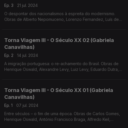
Ep. 3
21 jul. 2024
O despontar dos nacionalismos à espreita do modernismo.
Obras de Alberto Nepomuceno, Lorenzo Fernandez, Luís de
Freitas Branco e António Fragoso
Torna Viagem III - O Século XX 02 (Gabriela
Canavilhas)
Ep. 2
14 jul. 2024
A imigração portuguesa: o re-achamento do Brasil. Obras de
Henrique Oswald, Alexandre Levy, Luiz Levy, Eduardo Dutra,
Baden Powel e Arthur Napoleão
Torna Viagem III - O Século XX 01 (Gabriela
Canavilhas)
Ep. 1
07 jul. 2024
Entre séculos – o fim de uma época. Obras de Carlos Gomes,
Henrique Oswald, António Francisco Braga, Alfredo Keil,
Ernesto Halffter e Vianna da Motta