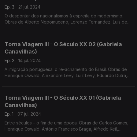
Ep. 3
21 jul. 2024
O despontar dos nacionalismos à espreita do modernismo.
Obras de Alberto Nepomuceno, Lorenzo Fernandez, Luís de
Freitas Branco e António Fragoso
Torna Viagem III - O Século XX 02 (Gabriela
Canavilhas)
Ep. 2
14 jul. 2024
A imigração portuguesa: o re-achamento do Brasil. Obras de
Henrique Oswald, Alexandre Levy, Luiz Levy, Eduardo Dutra,
Baden Powel e Arthur Napoleão
Torna Viagem III - O Século XX 01 (Gabriela
Canavilhas)
Ep. 1
07 jul. 2024
Entre séculos – o fim de uma época. Obras de Carlos Gomes,
Henrique Oswald, António Francisco Braga, Alfredo Keil,
Ernesto Halffter e Vianna da Motta