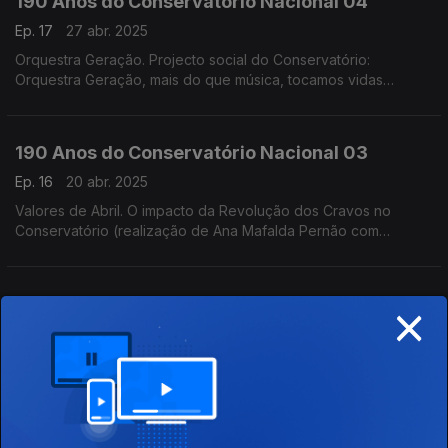
190 Anos do Conservatório Nacional 04
Ep. 17
27 abr. 2025
Orquestra Geração. Projecto social do Conservatório:
Orquestra Geração, mais do que música, tocamos vidas
(realização de Helena Lima)
190 Anos do Conservatório Nacional 03
Ep. 16
20 abr. 2025
Valores de Abril. O impacto da Revolução dos Cravos no
Conservatório (realização de Ana Mafalda Pernão com
Wagner Diniz)
×
190 Anos do Conservatório Nacional 02
Ep. 15
13 abr. 2025
O Conservatório | O início. A fundação do Conservatório e a
visão dos seus fundadores (realização de Teresa
Castanheira)