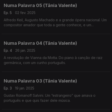
Numa Palavra 05 (Tânia Valente)
Ep. 5
02 fev. 2025
Alfredo Keil, Augusto Machado e a grande ópera nacional. Um
compositor amador que toda a gente conhece, e um
compositor altamente formado que carece de mais
reconhecimento, no campo da criação de ópera em língua
portuguesa.
Numa Palavra 04 (Tânia Valente)
Ep. 4
26 jan. 2025
A revolução de Vianna da Motta. Do piano à canção de raiz
germânica, com um cunho português.
Numa Palavra 03 (Tânia Valente)
Ep. 3
19 jan. 2025
Gustav Romanoff Salvini. Um “estrangeiro” que amava o
português e que quis fazer dele música.