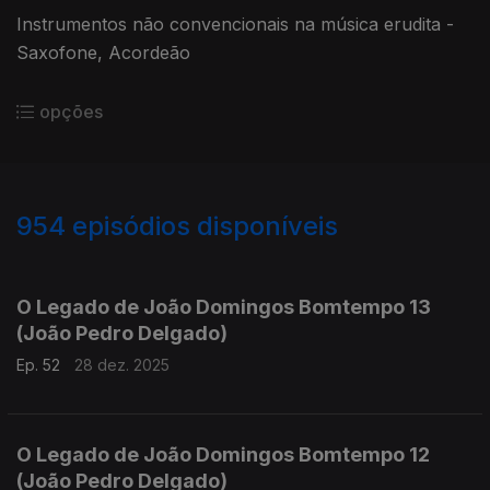
Instrumentos não convencionais na música erudita -
Saxofone, Acordeão
opções
954
episódios disponíveis
881311
864336
845708
826710
807446
793155
771740
O Legado de João Domingos Bomtempo 13
(João Pedro Delgado)
Ep. 52
28 dez. 2025
O Legado de João Domingos Bomtempo 12
(João Pedro Delgado)