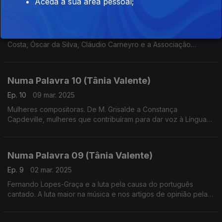
Aceda à sua área pessoal;
Numa Palavra 11 (Tânia Valente)
Ep. 11
16 mar. 2025
Compositores do Porto. Depois de Salvini, João Arroio, Luís
Costa, Óscar da Silva, Cláudio Carneyro e a Associação
Orpheon Portuense
Numa Palavra 10 (Tânia Valente)
Ep. 10
09 mar. 2025
Mulheres compositoras. De M. Grisalde a Constança
Capdeville, mulheres que contribuíram para dar voz à Língua
Portuguesa em música
Numa Palavra 09 (Tânia Valente)
Ep. 9
02 mar. 2025
Fernando Lopes-Graça e a luta pela causa do português
cantado. A luta maior na música e nos artigos de opinião pela
defesa de uma língua que merecia ser cantada. A descoberta
de Salvini.