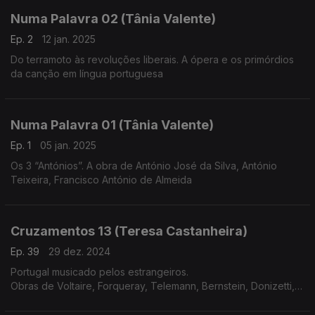
Numa Palavra 02 (Tânia Valente)
Ep. 2
12 jan. 2025
Do terramoto às revoluções liberais. A ópera e os primórdios
da canção em língua portuguesa
Numa Palavra 01 (Tânia Valente)
Ep. 1
05 jan. 2025
Os 3 “Antónios”. A obra de António José da Silva, António
Teixeira, Francisco António de Almeida
Cruzamentos 13 (Teresa Castanheira)
Ep. 39
29 dez. 2024
Portugal musicado pelos estrangeiros.
Obras de Voltaire, Forqueray, Telemann, Bernstein, Donizetti,
Meyerbeer, Liszt, Corelli, C.P.E.Bach e Rachmaninov.