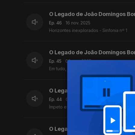
O Legado de João Domingos Bo
Ep. 46
16 nov. 2025
Horizontes inexplorados - Sinfonia nº 1
O Legado de João Domingos Bo
Ep. 45
09 nov. 2025
Em tudo, um novo caminho - Música de Câ
O Legado de João Domingos Bo
Ep. 44
02 nov. 2025
Ímpeto e tempestade: Concerto para Piano
O Legado de João Domingos Bo