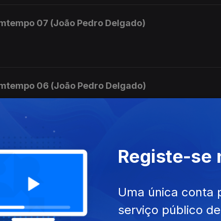
mtempo 07 (João Pedro Delgado)
mtempo 06 (João Pedro Delgado)
mara.
mtempo 05 (João Pedro Delgado)
Registe-se
 e Orquestra nº 3
Uma única conta 
serviço público d
mtempo 04 (João Pedro Delgado)