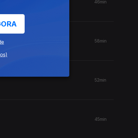
46min
GORA
58min
de
dos)
52min
45min