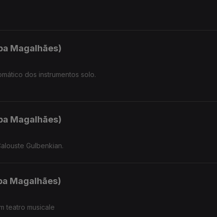
.
ipa Magalhães)
omático dos instrumentos solo.
ipa Magalhães)
alouste Gulbenkian.
ipa Magalhães)
m teatro musicale