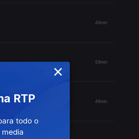
49min
59min
×
 na RTP
46min
para todo o
e media