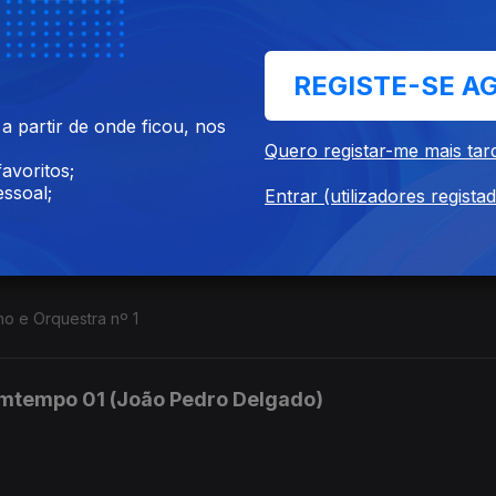
p. 4, op. 6, op. 8
REGISTE-SE A
mtempo 03 (João Pedro Delgado)
 partir de onde ficou, nos
Quero registar-me mais tar
avoritos;
e op. 9.
ssoal;
Entrar (utilizadores regista
mtempo 02 (João Pedro Delgado)
o e Orquestra nº 1
mtempo 01 (João Pedro Delgado)