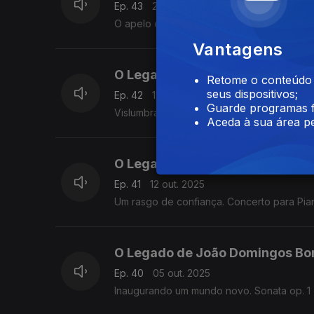
Ep. 43
26 out. 2025
O apelo da música doméstica - Variações: o
Vantagens
O Legado de João Domingos Bo
Retome o conteúdo a
seus dispositivos;
Ep. 42
19 out. 2025
Guarde programas f
Vislumbrando o século XIX - Sonatas op. 5 
Aceda à sua área pe
O Legado de João Domingos Bo
Ep. 41
12 out. 2025
Um rasgo de confiança. Concerto para Pian
O Legado de João Domingos Bo
Ep. 40
05 out. 2025
Inaugurando um mundo novo. Sonata op. 1