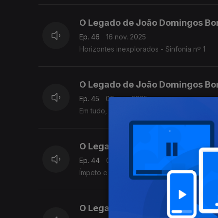
O Legado de João Domingos Bo
Ep. 46
16 nov. 2025
Horizontes inexplorados - Sinfonia nº 1
O Legado de João Domingos Bo
Ep. 45
09 nov. 2025
Em tudo, um novo caminho - Música de Câ
O Legado de João Domingos Bo
Ep. 44
02 nov. 2025
Ímpeto e tempestade: Concerto para Piano
O Legado de João Domingos Bo