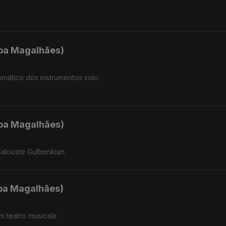
.
ipa Magalhães)
omático dos instrumentos solo.
ipa Magalhães)
alouste Gulbenkian.
ipa Magalhães)
m teatro musicale