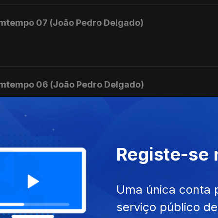
mtempo 07 (João Pedro Delgado)
mtempo 06 (João Pedro Delgado)
mara.
mtempo 05 (João Pedro Delgado)
Registe-se
 e Orquestra nº 3
Uma única conta 
serviço público d
mtempo 04 (João Pedro Delgado)