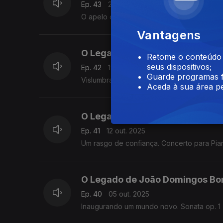
Ep. 43
26 out. 2025
O apelo da música doméstica - Variações: o
Vantagens
O Legado de João Domingos Bo
Retome o conteúdo a
seus dispositivos;
Ep. 42
19 out. 2025
Guarde programas f
Vislumbrando o século XIX - Sonatas op. 5 
Aceda à sua área pe
O Legado de João Domingos Bo
Ep. 41
12 out. 2025
Um rasgo de confiança. Concerto para Pian
O Legado de João Domingos Bo
Ep. 40
05 out. 2025
Inaugurando um mundo novo. Sonata op. 1