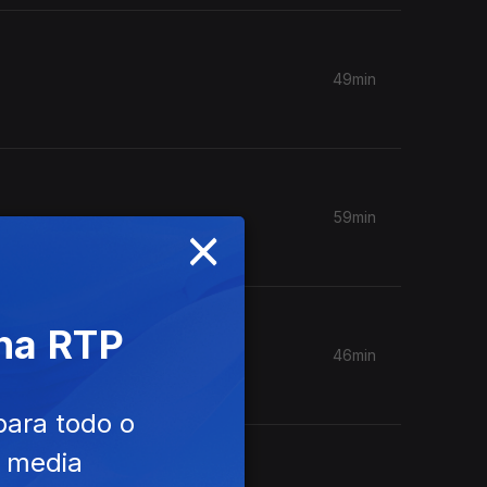
49min
59min
×
 na RTP
46min
para todo o
e media