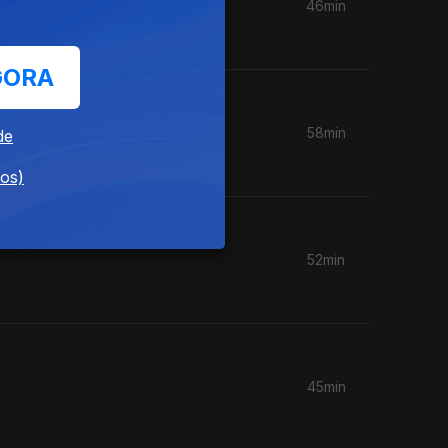
46min
GORA
58min
de
dos)
52min
45min