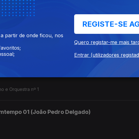
p. 4, op. 6, op. 8
REGISTE-SE A
mtempo 03 (João Pedro Delgado)
 partir de onde ficou, nos
Quero registar-me mais tar
avoritos;
e op. 9.
ssoal;
Entrar (utilizadores regista
mtempo 02 (João Pedro Delgado)
o e Orquestra nº 1
mtempo 01 (João Pedro Delgado)