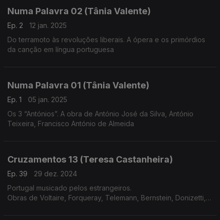
Numa Palavra 02 (Tânia Valente)
Ep. 2
12 jan. 2025
Do terramoto às revoluções liberais. A ópera e os primórdios
da canção em língua portuguesa
Numa Palavra 01 (Tânia Valente)
Ep. 1
05 jan. 2025
Os 3 “Antónios”. A obra de António José da Silva, António
Teixeira, Francisco António de Almeida
Cruzamentos 13 (Teresa Castanheira)
Ep. 39
29 dez. 2024
Portugal musicado pelos estrangeiros.
Obras de Voltaire, Forqueray, Telemann, Bernstein, Donizetti,
Meyerbeer, Liszt, Corelli, C.P.E.Bach e Rachmaninov.