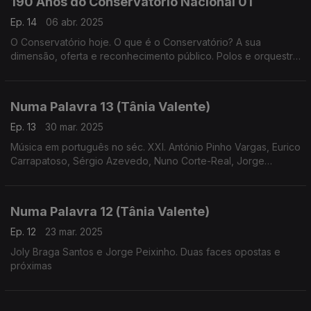
190 Anos do Conservatório Nacional 01
Ep. 14
06 abr. 2025
O Conservatório hoje. O que é o Conservatório? A sua
dimensão, oferta e reconhecimento público. Polos e orquestra
geração (realização de
Cândido Fernandes)
Numa Palavra 13 (Tânia Valente)
Ep. 13
30 mar. 2025
Música em português no séc. XXI. António Pinho Vargas, Eurico
Carrapatoso, Sérgio Azevedo, Nuno Corte-Real, Jorge
Salgueiro, entre outros compositores que escrevem hoje
música em português
Numa Palavra 12 (Tânia Valente)
Ep. 12
23 mar. 2025
Joly Braga Santos e Jorge Peixinho. Duas faces opostas e
próximas