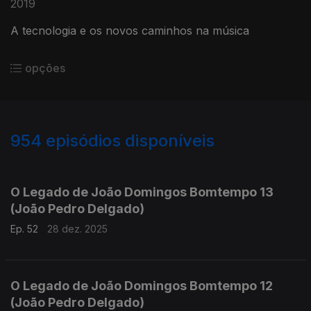
2019
A tecnologia e os novos caminhos na música
opções
954
episódios disponíveis
881311
864336
845708
826710
807446
793155
771740
751786
733368
O Legado de João Domingos Bomtempo 13
(João Pedro Delgado)
Ep. 52
28 dez. 2025
O Legado de João Domingos Bomtempo 12
(João Pedro Delgado)