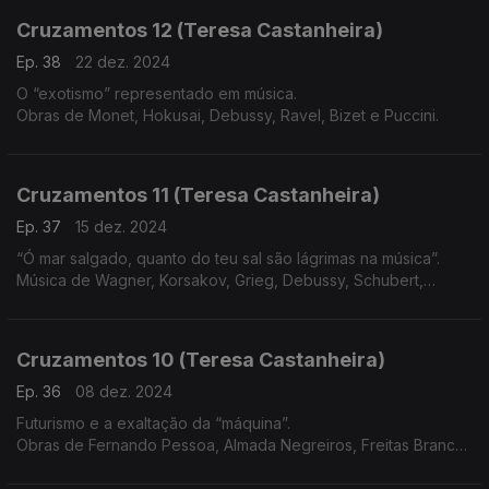
Cruzamentos 12 (Teresa Castanheira)
Ep. 38
22 dez. 2024
O “exotismo” representado em música.
Obras de Monet, Hokusai, Debussy, Ravel, Bizet e Puccini.
Cruzamentos 11 (Teresa Castanheira)
Ep. 37
15 dez. 2024
“Ó mar salgado, quanto do teu sal são lágrimas na música”.
Música de Wagner, Korsakov, Grieg, Debussy, Schubert,
Beethoven, Vivaldi e Martim Codax
Cruzamentos 10 (Teresa Castanheira)
Ep. 36
08 dez. 2024
Futurismo e a exaltação da “máquina”.
Obras de Fernando Pessoa, Almada Negreiros, Freitas Branco,
Russolo, Pratella, Messiaen, Varèse, Satie, Honegger, Villa-
Lobos e Prokofiev.