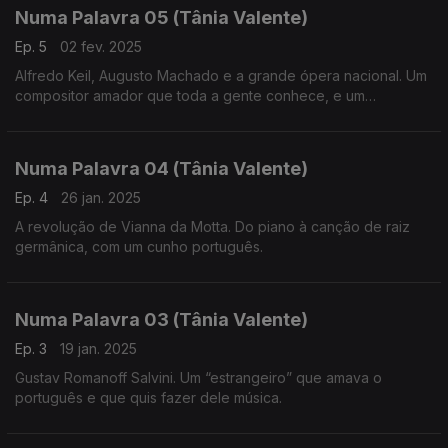
Numa Palavra 05 (Tânia Valente)
Ep. 5
02 fev. 2025
Alfredo Keil, Augusto Machado e a grande ópera nacional. Um
compositor amador que toda a gente conhece, e um
compositor altamente formado que carece de mais
reconhecimento, no campo da criação de ópera em língua
portuguesa.
Numa Palavra 04 (Tânia Valente)
Ep. 4
26 jan. 2025
A revolução de Vianna da Motta. Do piano à canção de raiz
germânica, com um cunho português.
Numa Palavra 03 (Tânia Valente)
Ep. 3
19 jan. 2025
Gustav Romanoff Salvini. Um “estrangeiro” que amava o
português e que quis fazer dele música.