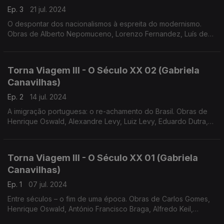
Ep. 3
21 jul. 2024
O despontar dos nacionalismos à espreita do modernismo.
Obras de Alberto Nepomuceno, Lorenzo Fernandez, Luís de
Freitas Branco e António Fragoso
Torna Viagem III - O Século XX 02 (Gabriela
Canavilhas)
Ep. 2
14 jul. 2024
A imigração portuguesa: o re-achamento do Brasil. Obras de
Henrique Oswald, Alexandre Levy, Luiz Levy, Eduardo Dutra,
Baden Powel e Arthur Napoleão
Torna Viagem III - O Século XX 01 (Gabriela
Canavilhas)
Ep. 1
07 jul. 2024
Entre séculos – o fim de uma época. Obras de Carlos Gomes,
Henrique Oswald, António Francisco Braga, Alfredo Keil,
Ernesto Halffter e Vianna da Motta