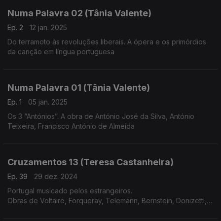
Numa Palavra 02 (Tânia Valente)
Ep. 2
12 jan. 2025
Do terramoto às revoluções liberais. A ópera e os primórdios
da canção em língua portuguesa
Numa Palavra 01 (Tânia Valente)
Ep. 1
05 jan. 2025
Os 3 “Antónios”. A obra de António José da Silva, António
Teixeira, Francisco António de Almeida
Cruzamentos 13 (Teresa Castanheira)
Ep. 39
29 dez. 2024
Portugal musicado pelos estrangeiros.
Obras de Voltaire, Forqueray, Telemann, Bernstein, Donizetti,
Meyerbeer, Liszt, Corelli, C.P.E.Bach e Rachmaninov.