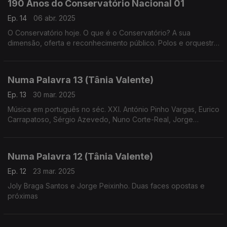
190 Anos do Conservatório Nacional 01
Ep. 14
06 abr. 2025
O Conservatório hoje. O que é o Conservatório? A sua
dimensão, oferta e reconhecimento público. Polos e orquestra
geração (realização de
Cândido Fernandes)
Numa Palavra 13 (Tânia Valente)
Ep. 13
30 mar. 2025
Música em português no séc. XXI. António Pinho Vargas, Eurico
Carrapatoso, Sérgio Azevedo, Nuno Corte-Real, Jorge
Salgueiro, entre outros compositores que escrevem hoje
música em português
Numa Palavra 12 (Tânia Valente)
Ep. 12
23 mar. 2025
Joly Braga Santos e Jorge Peixinho. Duas faces opostas e
próximas