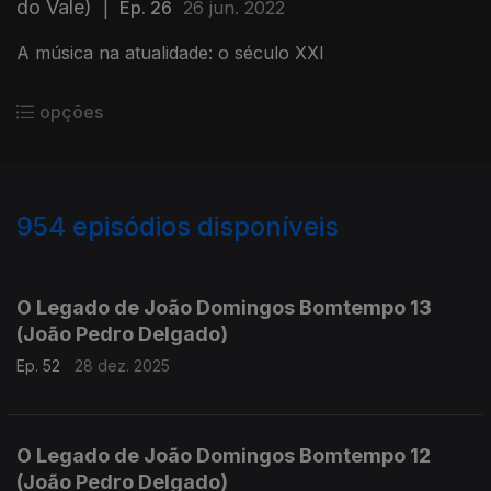
do Vale)
|
Ep. 26
26 jun. 2022
A música na atualidade: o século XXI
opções
954
episódios disponíveis
881311
864336
845708
826710
807446
793155
771740
751786
O Legado de João Domingos Bomtempo 13
(João Pedro Delgado)
Ep. 52
28 dez. 2025
O Legado de João Domingos Bomtempo 12
(João Pedro Delgado)