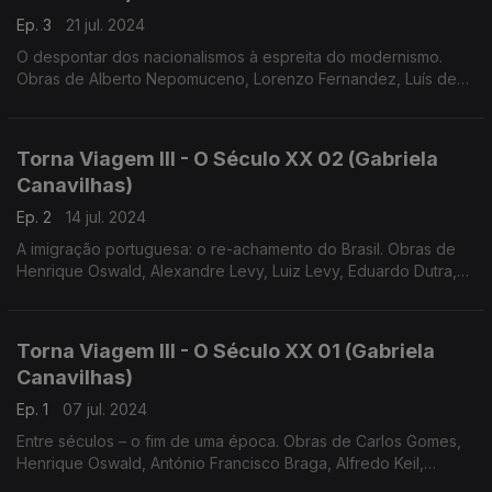
Ep. 3
21 jul. 2024
O despontar dos nacionalismos à espreita do modernismo.
Obras de Alberto Nepomuceno, Lorenzo Fernandez, Luís de
Freitas Branco e António Fragoso
Torna Viagem III - O Século XX 02 (Gabriela
Canavilhas)
Ep. 2
14 jul. 2024
A imigração portuguesa: o re-achamento do Brasil. Obras de
Henrique Oswald, Alexandre Levy, Luiz Levy, Eduardo Dutra,
Baden Powel e Arthur Napoleão
Torna Viagem III - O Século XX 01 (Gabriela
Canavilhas)
Ep. 1
07 jul. 2024
Entre séculos – o fim de uma época. Obras de Carlos Gomes,
Henrique Oswald, António Francisco Braga, Alfredo Keil,
Ernesto Halffter e Vianna da Motta