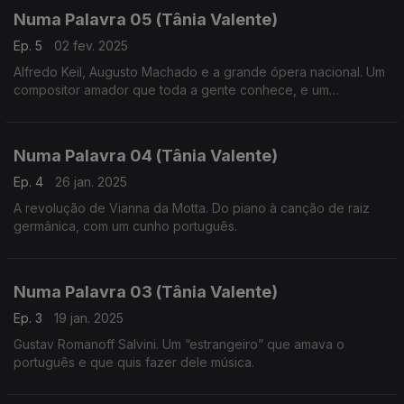
Numa Palavra 05 (Tânia Valente)
Ep. 5
02 fev. 2025
Alfredo Keil, Augusto Machado e a grande ópera nacional. Um
compositor amador que toda a gente conhece, e um
compositor altamente formado que carece de mais
reconhecimento, no campo da criação de ópera em língua
portuguesa.
Numa Palavra 04 (Tânia Valente)
Ep. 4
26 jan. 2025
A revolução de Vianna da Motta. Do piano à canção de raiz
germânica, com um cunho português.
Numa Palavra 03 (Tânia Valente)
Ep. 3
19 jan. 2025
Gustav Romanoff Salvini. Um “estrangeiro” que amava o
português e que quis fazer dele música.