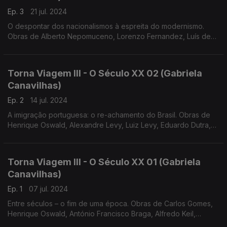
Ep. 3
21 jul. 2024
O despontar dos nacionalismos à espreita do modernismo.
Obras de Alberto Nepomuceno, Lorenzo Fernandez, Luís de
Freitas Branco e António Fragoso
Torna Viagem III - O Século XX 02 (Gabriela
Canavilhas)
Ep. 2
14 jul. 2024
A imigração portuguesa: o re-achamento do Brasil. Obras de
Henrique Oswald, Alexandre Levy, Luiz Levy, Eduardo Dutra,
Baden Powel e Arthur Napoleão
Torna Viagem III - O Século XX 01 (Gabriela
Canavilhas)
Ep. 1
07 jul. 2024
Entre séculos – o fim de uma época. Obras de Carlos Gomes,
Henrique Oswald, António Francisco Braga, Alfredo Keil,
Ernesto Halffter e Vianna da Motta