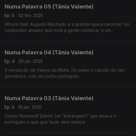
Numa Palavra 05 (Tânia Valente)
Ep. 5
02 fev. 2025
Alfredo Keil, Augusto Machado e a grande ópera nacional. Um
compositor amador que toda a gente conhece, e um
compositor altamente formado que carece de mais
reconhecimento, no campo da criação de ópera em língua
portuguesa.
Numa Palavra 04 (Tânia Valente)
Ep. 4
26 jan. 2025
A revolução de Vianna da Motta. Do piano à canção de raiz
germânica, com um cunho português.
Numa Palavra 03 (Tânia Valente)
Ep. 3
19 jan. 2025
Gustav Romanoff Salvini. Um “estrangeiro” que amava o
português e que quis fazer dele música.