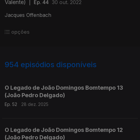
Valente)
|
Ep. 44
30 out. 2022
Jacques Offenbach
opções
954
episódios disponíveis
881311
864336
845708
826710
807446
793155
771740
751786
733368
O Legado de João Domingos Bomtempo 13
(João Pedro Delgado)
Ep. 52
28 dez. 2025
O Legado de João Domingos Bomtempo 12
(João Pedro Delgado)