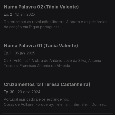
Numa Palavra 02 (Tânia Valente)
Ep. 2
12 jan. 2025
Do terramoto às revoluções liberais. A ópera e os primórdios
da canção em língua portuguesa
Numa Palavra 01 (Tânia Valente)
Ep. 1
05 jan. 2025
Os 3 “Antónios”. A obra de António José da Silva, António
Teixeira, Francisco António de Almeida
Cruzamentos 13 (Teresa Castanheira)
Ep. 39
29 dez. 2024
Portugal musicado pelos estrangeiros.
Obras de Voltaire, Forqueray, Telemann, Bernstein, Donizetti,
Meyerbeer, Liszt, Corelli, C.P.E.Bach e Rachmaninov.