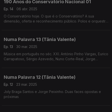
190 Anos do Conservatório Nacional 01
Ep. 14
06 abr. 2025
O Conservatório hoje. O que é o Conservatório? A sua
dimensão, oferta e reconhecimento público. Polos e orquestra
geração (realização de
Cândido Fernandes)
Numa Palavra 13 (Tânia Valente)
Ep. 13
30 mar. 2025
Música em português no séc. XXI. António Pinho Vargas, Eurico
Carrapatoso, Sérgio Azevedo, Nuno Corte-Real, Jorge
Salgueiro, entre outros compositores que escrevem hoje
música em português
Numa Palavra 12 (Tânia Valente)
Ep. 12
23 mar. 2025
Joly Braga Santos e Jorge Peixinho. Duas faces opostas e
próximas