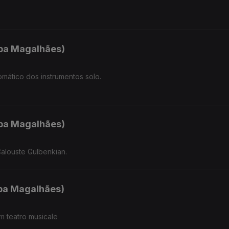
.
ipa Magalhães)
omático dos instrumentos solo.
ipa Magalhães)
alouste Gulbenkian.
ipa Magalhães)
m teatro musicale