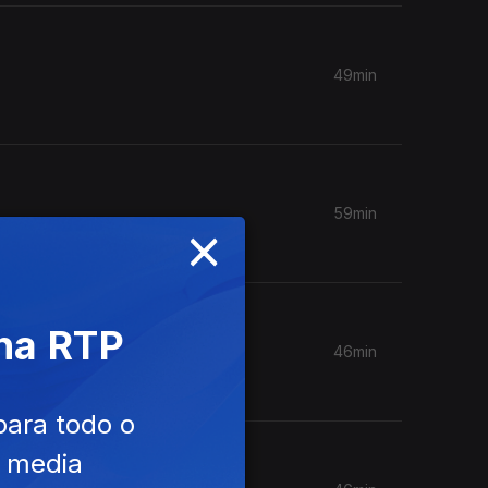
49min
59min
×
 na RTP
46min
para todo o
e media