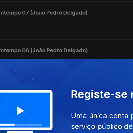
mtempo 07 (João Pedro Delgado)
mtempo 06 (João Pedro Delgado)
mara.
mtempo 05 (João Pedro Delgado)
Registe-se
 e Orquestra nº 3
Uma única conta 
serviço público d
mtempo 04 (João Pedro Delgado)