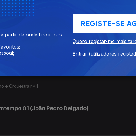
p. 4, op. 6, op. 8
REGISTE-SE A
mtempo 03 (João Pedro Delgado)
 partir de onde ficou, nos
Quero registar-me mais tar
avoritos;
e op. 9.
ssoal;
Entrar (utilizadores regista
mtempo 02 (João Pedro Delgado)
o e Orquestra nº 1
mtempo 01 (João Pedro Delgado)