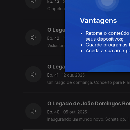
Ep. 43
26 out. 2025
O apelo da música doméstica - Variações: o
Vantagens
O Legado de João Domingos Bo
Retome o conteúdo a
Ep. 42
19 out. 2025
seus dispositivos;
Guarde programas f
Vislumbrando o século XIX - Sonatas op. 5 
Aceda à sua área pe
O Legado de João Domingos Bo
Ep. 41
12 out. 2025
Um rasgo de confiança. Concerto para Pian
O Legado de João Domingos Bo
Ep. 40
05 out. 2025
Inaugurando um mundo novo. Sonata op. 1