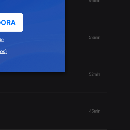
46min
GORA
58min
de
dos)
52min
45min