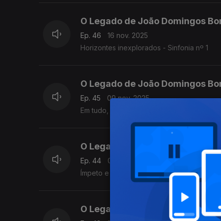
O Legado de João Domingos Bo
Ep. 46
16 nov. 2025
Horizontes inexplorados - Sinfonia nº 1
O Legado de João Domingos Bo
Ep. 45
09 nov. 2025
Em tudo, um novo caminho - Música de Câ
O Legado de João Domingos Bo
Ep. 44
02 nov. 2025
Ímpeto e tempestade: Concerto para Piano
O Legado de João Domingos Bo