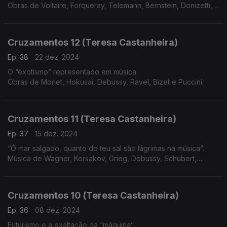
Obras de Voltaire, Forqueray, Telemann, Bernstein, Donizetti,
Meyerbeer, Liszt, Corelli, C.P.E.Bach e Rachmaninov.
Cruzamentos 12 (Teresa Castanheira)
Ep. 38
22 dez. 2024
O “exotismo” representado em música.
Obras de Monet, Hokusai, Debussy, Ravel, Bizet e Puccini.
Cruzamentos 11 (Teresa Castanheira)
Ep. 37
15 dez. 2024
“Ó mar salgado, quanto do teu sal são lágrimas na música”.
Música de Wagner, Korsakov, Grieg, Debussy, Schubert,
Beethoven, Vivaldi e Martim Codax
Cruzamentos 10 (Teresa Castanheira)
Ep. 36
08 dez. 2024
Futurismo e a exaltação da “máquina”.