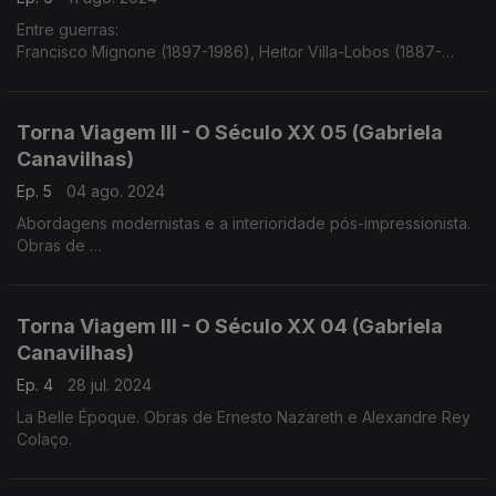
Entre guerras:
Francisco Mignone (1897-1986), Heitor Villa-Lobos (1887-
1859)
Luis Costa (1879-1960), Frederico de Freitas (1902-1980)
Torna Viagem III - O Século XX 05 (Gabriela
Canavilhas)
Ep. 5
04 ago. 2024
Abordagens modernistas e a interioridade pós-impressionista.
Obras de
Heitor Villa-Lobos, Jaime Ovalle
Francisco de Lacerda, Luis de Freitas Branco
Torna Viagem III - O Século XX 04 (Gabriela
Canavilhas)
Ep. 4
28 jul. 2024
La Belle Époque. Obras de Ernesto Nazareth e Alexandre Rey
Colaço.