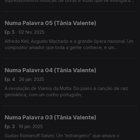
Impressionismos musicais de obras e vidas que se extinguiram
demasiado cedo
Numa Palavra 05 (Tânia Valente)
Ep. 5
02 fev. 2025
Alfredo Keil, Augusto Machado e a grande ópera nacional. Um
compositor amador que toda a gente conhece, e um
compositor altamente formado que carece de mais
reconhecimento, no campo da criação de ópera em língua
portuguesa.
Numa Palavra 04 (Tânia Valente)
Ep. 4
26 jan. 2025
A revolução de Vianna da Motta. Do piano à canção de raiz
germânica, com um cunho português.
Numa Palavra 03 (Tânia Valente)
Ep. 3
19 jan. 2025
Gustav Romanoff Salvini. Um “estrangeiro” que amava o