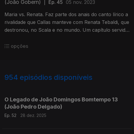
(João Gobern)
|
Ep. 45
05 nov. 2023
Maria vs. Renata. Faz parte dos anais do canto lírico a
rivalidade que Callas manteve com Renata Tebaldi, que
destronou, no Scala e no mundo. Um capítulo servido
em despique direto.
opções
954
episódios disponíveis
881311
864336
845708
826710
807446
793155
771740
751786
733368
O Legado de João Domingos Bomtempo 13
(João Pedro Delgado)
Ep. 52
28 dez. 2025