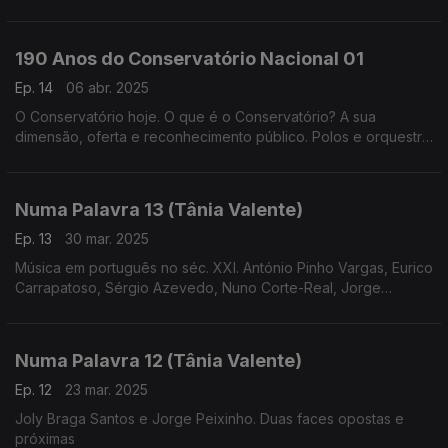
Castanheira)
190 Anos do Conservatório Nacional 01
Ep. 14
06 abr. 2025
O Conservatório hoje. O que é o Conservatório? A sua
dimensão, oferta e reconhecimento público. Polos e orquestra
geração (realização de
Cândido Fernandes)
Numa Palavra 13 (Tânia Valente)
Ep. 13
30 mar. 2025
Música em português no séc. XXI. António Pinho Vargas, Eurico
Carrapatoso, Sérgio Azevedo, Nuno Corte-Real, Jorge
Salgueiro, entre outros compositores que escrevem hoje
música em português
Numa Palavra 12 (Tânia Valente)
Ep. 12
23 mar. 2025
Joly Braga Santos e Jorge Peixinho. Duas faces opostas e
próximas