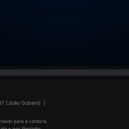
 07 (João Gobern)
|
rnável para a cantora,
da e por Rigoletto.