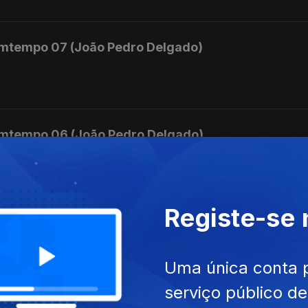
mtempo 07 (João Pedro Delgado)
mtempo 06 (João Pedro Delgado)
mara.
Registe-se
mtempo 05 (João Pedro Delgado)
 e Orquestra nº 3
Uma única conta 
serviço público d