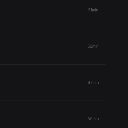
51min
52min
47min
50min