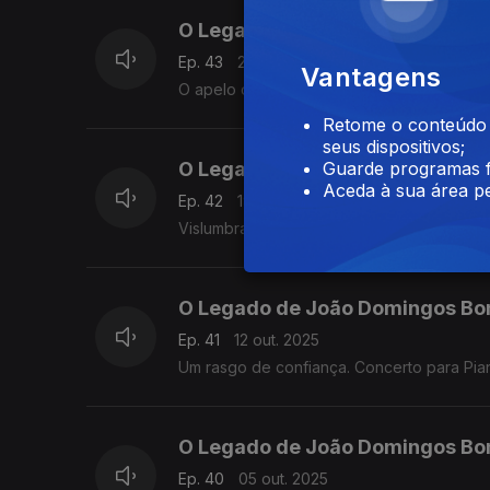
O Legado de João Domingos Bo
Ep. 43
26 out. 2025
Vantagens
O apelo da música doméstica - Variações: o
Retome o conteúdo a
seus dispositivos;
O Legado de João Domingos Bo
Guarde programas f
Aceda à sua área pe
Ep. 42
19 out. 2025
Vislumbrando o século XIX - Sonatas op. 5 
O Legado de João Domingos Bo
Ep. 41
12 out. 2025
Um rasgo de confiança. Concerto para Pian
O Legado de João Domingos Bo
Ep. 40
05 out. 2025