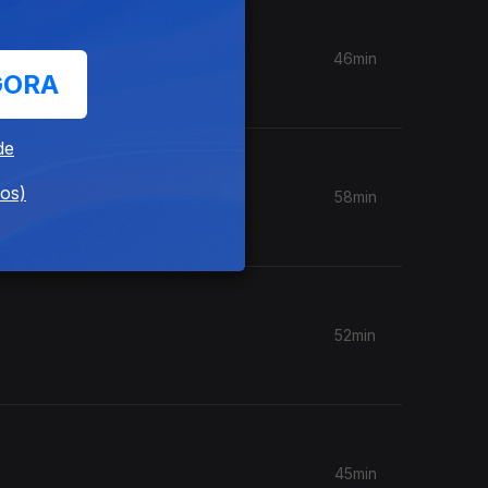
46min
GORA
de
dos)
58min
52min
45min