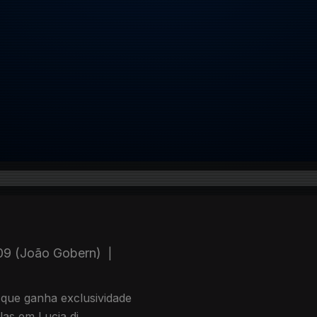
 09 (João Gobern)
|
or que ganha exclusividade
las em Lucia di