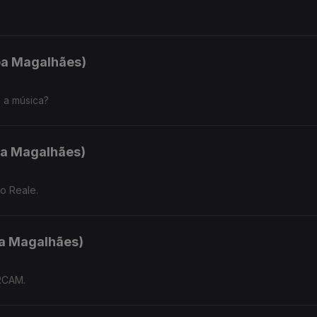
ipa Magalhães)
 a música?
ipa Magalhães)
o Reale.
pa Magalhães)
IRCAM.