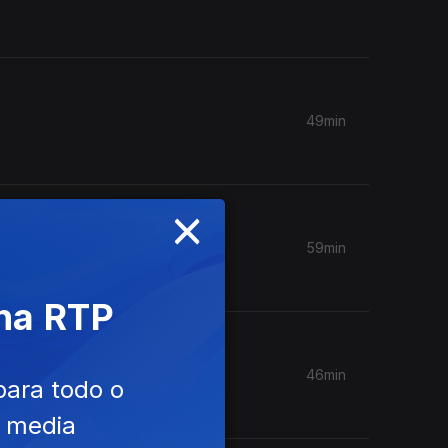
49min
×
59min
 na RTP
46min
para todo o
e media