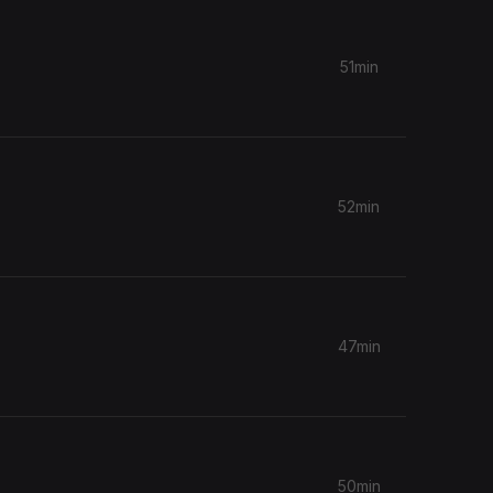
51min
52min
47min
50min