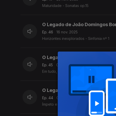
Maturidade - Sonatas op.15
O Legado de João Domingos Bo
Ep. 46
16 nov. 2025
Horizontes inexplorados - Sinfonia nº 1
O Legado de João Domingos Bo
Ep. 45
09 nov. 2025
Em tudo, um novo caminho - Música de Câ
O Legado de João Domingos Bo
Ep. 44
02 nov. 2025
Ímpeto e tempestade: Concerto para Piano