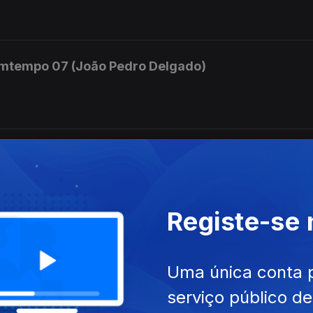
mtempo 07 (João Pedro Delgado)
mtempo 06 (João Pedro Delgado)
mara.
Registe-se
mtempo 05 (João Pedro Delgado)
Uma única conta 
 e Orquestra nº 3
serviço público d