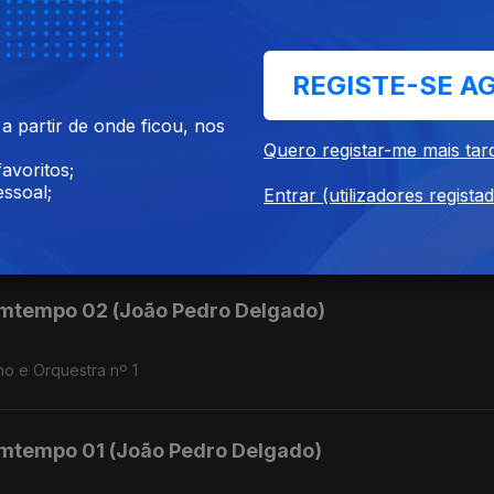
mtempo 04 (João Pedro Delgado)
REGISTE-SE A
p. 4, op. 6, op. 8
 partir de onde ficou, nos
Quero registar-me mais tar
mtempo 03 (João Pedro Delgado)
avoritos;
ssoal;
Entrar (utilizadores regista
e op. 9.
mtempo 02 (João Pedro Delgado)
o e Orquestra nº 1
mtempo 01 (João Pedro Delgado)