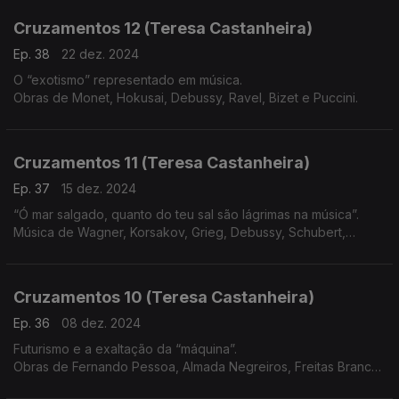
Cruzamentos 12 (Teresa Castanheira)
Ep. 38
22 dez. 2024
O “exotismo” representado em música.
Obras de Monet, Hokusai, Debussy, Ravel, Bizet e Puccini.
Cruzamentos 11 (Teresa Castanheira)
Ep. 37
15 dez. 2024
“Ó mar salgado, quanto do teu sal são lágrimas na música”.
Música de Wagner, Korsakov, Grieg, Debussy, Schubert,
Beethoven, Vivaldi e Martim Codax
Cruzamentos 10 (Teresa Castanheira)
Ep. 36
08 dez. 2024
Futurismo e a exaltação da “máquina”.
Obras de Fernando Pessoa, Almada Negreiros, Freitas Branco,
Russolo, Pratella, Messiaen, Varèse, Satie, Honegger, Villa-