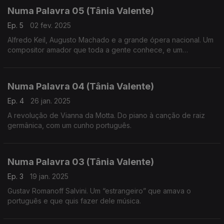
Numa Palavra 05 (Tânia Valente)
Ep. 5
02 fev. 2025
Alfredo Keil, Augusto Machado e a grande ópera nacional. Um
compositor amador que toda a gente conhece, e um
compositor altamente formado que carece de mais
reconhecimento, no campo da criação de ópera em língua
portuguesa.
Numa Palavra 04 (Tânia Valente)
Ep. 4
26 jan. 2025
A revolução de Vianna da Motta. Do piano à canção de raiz
germânica, com um cunho português.
Numa Palavra 03 (Tânia Valente)
Ep. 3
19 jan. 2025
Gustav Romanoff Salvini. Um “estrangeiro” que amava o
português e que quis fazer dele música.