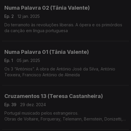
Numa Palavra 02 (Tânia Valente)
Ep. 2
12 jan. 2025
Do terramoto às revoluções liberais. A ópera e os primórdios
da canção em língua portuguesa
Numa Palavra 01 (Tânia Valente)
Ep. 1
05 jan. 2025
Os 3 “Antónios”. A obra de António José da Silva, António
Teixeira, Francisco António de Almeida
Cruzamentos 13 (Teresa Castanheira)
Ep. 39
29 dez. 2024
Portugal musicado pelos estrangeiros.
Obras de Voltaire, Forqueray, Telemann, Bernstein, Donizetti,
Meyerbeer, Liszt, Corelli, C.P.E.Bach e Rachmaninov.