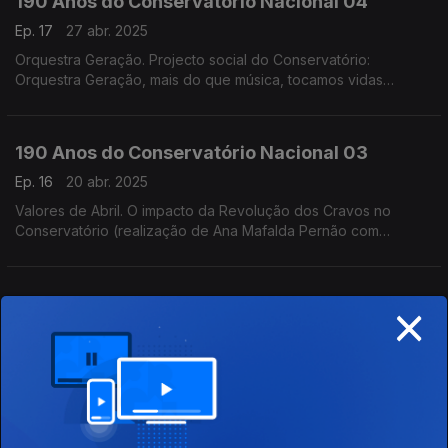
190 Anos do Conservatório Nacional 04
Ep. 17
27 abr. 2025
Orquestra Geração. Projecto social do Conservatório:
Orquestra Geração, mais do que música, tocamos vidas
(realização de Helena Lima)
190 Anos do Conservatório Nacional 03
Ep. 16
20 abr. 2025
Valores de Abril. O impacto da Revolução dos Cravos no
Conservatório (realização de Ana Mafalda Pernão com
Wagner Diniz)
×
190 Anos do Conservatório Nacional 02
Ep. 15
13 abr. 2025
O Conservatório | O início. A fundação do Conservatório e a
visão dos seus fundadores (realização de Teresa
Castanheira)