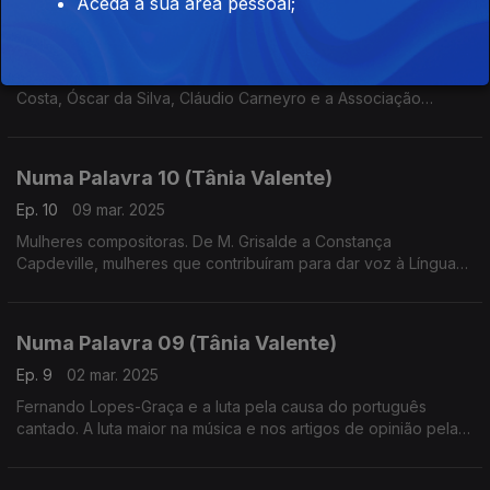
Aceda à sua área pessoal;
Numa Palavra 11 (Tânia Valente)
Ep. 11
16 mar. 2025
Compositores do Porto. Depois de Salvini, João Arroio, Luís
Costa, Óscar da Silva, Cláudio Carneyro e a Associação
Orpheon Portuense
Numa Palavra 10 (Tânia Valente)
Ep. 10
09 mar. 2025
Mulheres compositoras. De M. Grisalde a Constança
Capdeville, mulheres que contribuíram para dar voz à Língua
Portuguesa em música
Numa Palavra 09 (Tânia Valente)
Ep. 9
02 mar. 2025
Fernando Lopes-Graça e a luta pela causa do português
cantado. A luta maior na música e nos artigos de opinião pela
defesa de uma língua que merecia ser cantada. A descoberta
de Salvini.