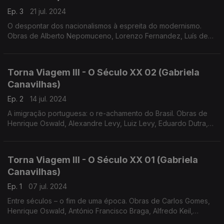
Ep. 3
21 jul. 2024
O despontar dos nacionalismos à espreita do modernismo.
Obras de Alberto Nepomuceno, Lorenzo Fernandez, Luís de
Freitas Branco e António Fragoso
Torna Viagem III - O Século XX 02 (Gabriela
Canavilhas)
Ep. 2
14 jul. 2024
A imigração portuguesa: o re-achamento do Brasil. Obras de
Henrique Oswald, Alexandre Levy, Luiz Levy, Eduardo Dutra,
Baden Powel e Arthur Napoleão
Torna Viagem III - O Século XX 01 (Gabriela
Canavilhas)
Ep. 1
07 jul. 2024
Entre séculos – o fim de uma época. Obras de Carlos Gomes,
Henrique Oswald, António Francisco Braga, Alfredo Keil,
Ernesto Halffter e Vianna da Motta