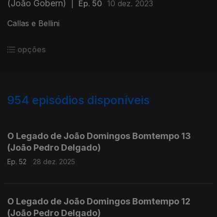
(João Gobern)
|
Ep. 50
10 dez. 2023
Callas e Bellini
opções
954
episódios disponíveis
881311
864336
845708
826710
807446
793155
771740
O Legado de João Domingos Bomtempo 13
(João Pedro Delgado)
Ep. 52
28 dez. 2025
O Legado de João Domingos Bomtempo 12
(João Pedro Delgado)