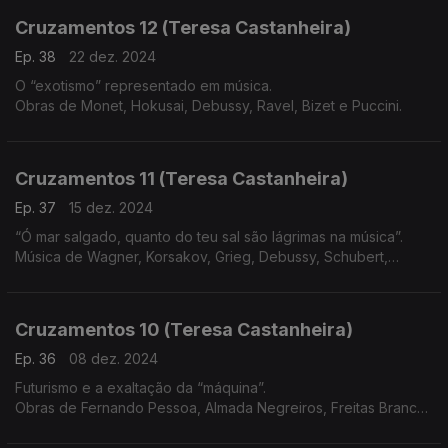
Cruzamentos 12 (Teresa Castanheira)
Ep. 38
22 dez. 2024
O “exotismo” representado em música.
Obras de Monet, Hokusai, Debussy, Ravel, Bizet e Puccini.
Cruzamentos 11 (Teresa Castanheira)
Ep. 37
15 dez. 2024
“Ó mar salgado, quanto do teu sal são lágrimas na música”.
Música de Wagner, Korsakov, Grieg, Debussy, Schubert,
Beethoven, Vivaldi e Martim Codax
Cruzamentos 10 (Teresa Castanheira)
Ep. 36
08 dez. 2024
Futurismo e a exaltação da “máquina”.
Obras de Fernando Pessoa, Almada Negreiros, Freitas Branco,
Russolo, Pratella, Messiaen, Varèse, Satie, Honegger, Villa-
Lobos e Prokofiev.