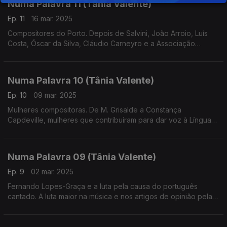
Numa Palavra 11 (Tânia Valente)
Ep. 11
16 mar. 2025
Compositores do Porto. Depois de Salvini, João Arroio, Luís
Costa, Óscar da Silva, Cláudio Carneyro e a Associação
Orpheon Portuense
Numa Palavra 10 (Tânia Valente)
Ep. 10
09 mar. 2025
Mulheres compositoras. De M. Grisalde a Constança
Capdeville, mulheres que contribuíram para dar voz à Língua
Portuguesa em música
Numa Palavra 09 (Tânia Valente)
Ep. 9
02 mar. 2025
Fernando Lopes-Graça e a luta pela causa do português
cantado. A luta maior na música e nos artigos de opinião pela
defesa de uma língua que merecia ser cantada. A descoberta
de Salvini.