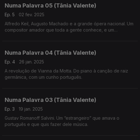
Numa Palavra 05 (Tânia Valente)
Ep. 5
02 fev. 2025
Alfredo Keil, Augusto Machado e a grande ópera nacional. Um
compositor amador que toda a gente conhece, e um
compositor altamente formado que carece de mais
reconhecimento, no campo da criação de ópera em língua
portuguesa.
Numa Palavra 04 (Tânia Valente)
Ep. 4
26 jan. 2025
A revolução de Vianna da Motta. Do piano à canção de raiz
germânica, com um cunho português.
Numa Palavra 03 (Tânia Valente)
Ep. 3
19 jan. 2025
Gustav Romanoff Salvini. Um “estrangeiro” que amava o
português e que quis fazer dele música.