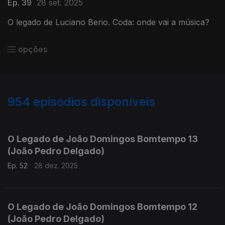
Ep. 39
28 set. 2025
O legado de Luciano Berio. Coda: onde vai a música?
opções
954
episódios disponíveis
881311
864336
845708
826710
807446
793155
O Legado de João Domingos Bomtempo 13
(João Pedro Delgado)
Ep. 52
28 dez. 2025
O Legado de João Domingos Bomtempo 12
(João Pedro Delgado)