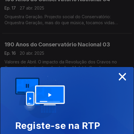
Ep. 17
27 abr. 2025
Orquestra Geração. Projecto social do Conservatório:
Orquestra Geração, mais do que música, tocamos vidas
(realização de Helena Lima)
190 Anos do Conservatório Nacional 03
Ep. 16
20 abr. 2025
Valores de Abril. O impacto da Revolução dos Cravos no
×
Conservatório (realização de Ana Mafalda Pernão com
Wagner Diniz)
190 Anos do Conservatório Nacional 02
Ep. 15
13 abr. 2025
O Conservatório | O início. A fundação do Conservatório e a
visão dos seus fundadores (realização de Teresa
Castanheira)
Registe-se na RTP