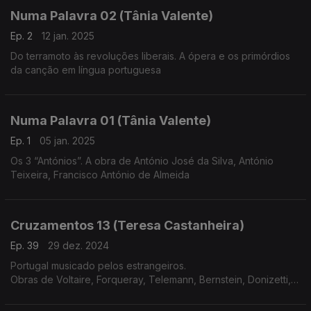
Numa Palavra 02 (Tânia Valente)
Ep. 2
12 jan. 2025
Do terramoto às revoluções liberais. A ópera e os primórdios
da canção em língua portuguesa
Numa Palavra 01 (Tânia Valente)
Ep. 1
05 jan. 2025
Os 3 “Antónios”. A obra de António José da Silva, António
Teixeira, Francisco António de Almeida
Cruzamentos 13 (Teresa Castanheira)
Ep. 39
29 dez. 2024
Portugal musicado pelos estrangeiros.
Obras de Voltaire, Forqueray, Telemann, Bernstein, Donizetti,
Meyerbeer, Liszt, Corelli, C.P.E.Bach e Rachmaninov.