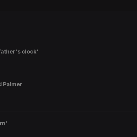
ather's clock'
d Palmer
am'