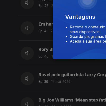
Ep. 42
22 mai. 2026
Vantagens
Em harmónica, Larry Adler com
Retome o conteúdo a
Ep. 41
21 mai. 2026
seus dispositivos;
Guarde programas f
Aceda à sua área pe
Rory Block & The Persuasions '
Ep. 40
15 mai. 2026
Ravel pelo guitarrista Larry Cor
Ep. 39
14 mai. 2026
Big Joe Williams 'Mean step fat