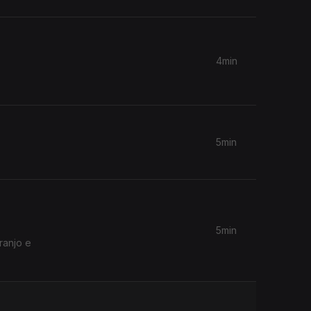
4min
5min
5min
ranjo e