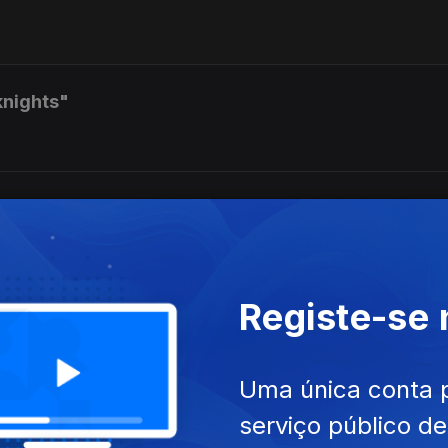
knights"
por MIchael Fix
Registe-se
Uma única conta 
serviço público d
 Florida'