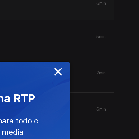
6min
5min
×
7min
 na RTP
6min
para todo o
e media