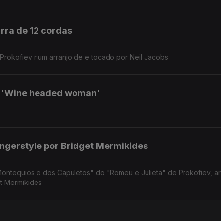
arra de 12 cordas
rokofiev num arranjo de e tocado por Neil Jacobs
 'Wine headed woman'
ingerstyle por Bridget Mermikides
ontequios e dos Capuletos" do "Romeu e Julieta" de Prokofiev, ar
get Mermikides