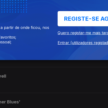
REGISTE-SE A
 Ravel
 partir de onde ficou, nos
Quero registar-me mais tar
avoritos;
ssoal;
Entrar (utilizadores regista
God's gift to women'
yell
her Blues'