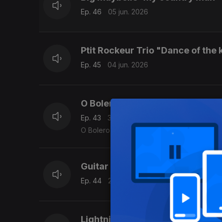
Ep. 46
05 jun. 2026
Ptit Rockeur Trio "Dance of the 
Ep. 45
04 jun. 2026
O Bolero de Ravel e MIchael Fix
Ep. 43
30 mai. 2026
O Bolero de Ravel ao estilo fingerpicking 
Guitar Shorty 'Get busy'
Ep. 44
29 mai. 2026
Lightnin' Hopkins 'Goin' back to