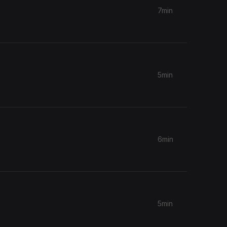
7min
5min
6min
5min