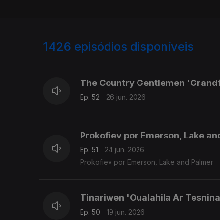
1426
episódios disponíveis
930178
920859
910758
The Country Gentlemen 'Grandf
Ep. 52
26 jun. 2026
Prokofiev por Emerson, Lake an
Ep. 51
24 jun. 2026
Prokofiev por Emerson, Lake and Palmer
Tinariwen 'Oualahila Ar Tesnin
Ep. 50
19 jun. 2026