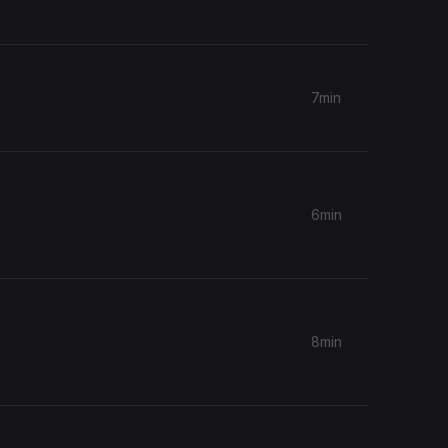
7min
6min
8min