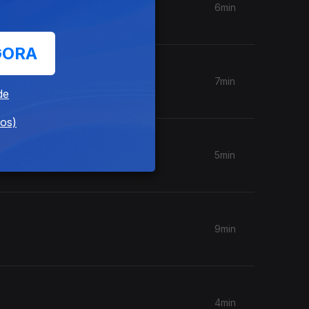
6min
GORA
7min
de
dos)
5min
9min
4min