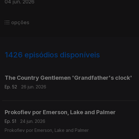
04 jun. 2026
opções
1426
episódios disponíveis
930178
920859
910758
901523
The Country Gentlemen 'Grandfather's clock'
Ep. 52
26 jun. 2026
Prokofiev por Emerson, Lake and Palmer
Ep. 51
24 jun. 2026
Prokofiev por Emerson, Lake and Palmer