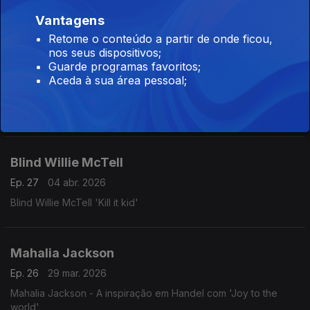
Dança húngara nº 4 de Brahms ao estilo Boogie Woogie pela
Vantagens
Orquestra do pianista Carmen Cavallaro
Retome o conteúdo a partir de onde ficou,
nos seus dispositivos;
Guarde programas favoritos;
Stevie Ray Vaughan
Aceda à sua área pessoal;
Ep. 28
05 abr. 2026
Stevie Ray Vaughan 'Scuttle buttin'
Blind Willie McTell
Ep. 27
04 abr. 2026
Blind Willie McTell 'Kill it kid'
Mahalia Jackson
Ep. 26
29 mar. 2026
Mahalia Jackson - A inspiração em Handel com 'Joy to the
world'