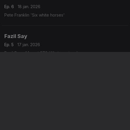
Ep. 6
18 jan. 2026
Pete Franklin 'Six white horses'
Fazil Say
Ep. 5
17 jan. 2026
Fazil Say - Mozart 270 'Alla turca jazz'
James Cotton
Ep. 4
11 jan. 2026
James Cotton 'Soul survivor'