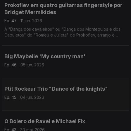
Prokofiev em quatro guitarras fingerstyle por
Bridget Mermikides
Ep. 47
11 jun. 2026
A "Dança dos cavaleiros" ou "Dança dos Montequios e dos
Capuletos" do "Romeu e Julieta" de Prokofiev, arranjo e
interpretação da guitarrista britânica Bridget Mermikides
Big Maybelle 'My country man'
Ep. 46
05 jun. 2026
Ptit Rockeur Trio "Dance of the knights"
Ep. 45
04 jun. 2026
O Bolero de Ravel e MIchael Fix
Ep. 43
30 mai. 2026