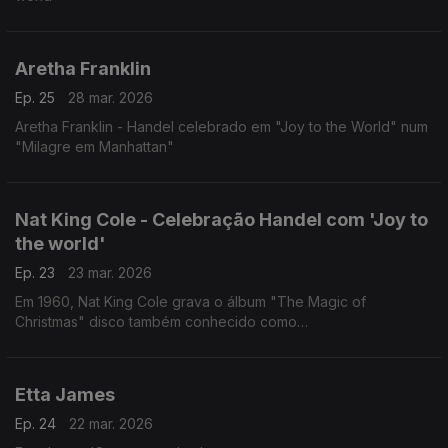
Aretha Franklin
Ep. 25
28 mar. 2026
Aretha Franklin - Handel celebrado em "Joy to the World" num
"Milagre em Manhattan"
Nat King Cole - Celebração Handel com 'Joy to
the world'
Ep. 23
23 mar. 2026
Em 1960, Nat King Cole grava o álbum "The Magic of
Christmas" disco também conhecido como
“The Christmas Song”
com arranjos musicais e direção de Ralph Carmichael.
Etta James
Ep. 24
22 mar. 2026