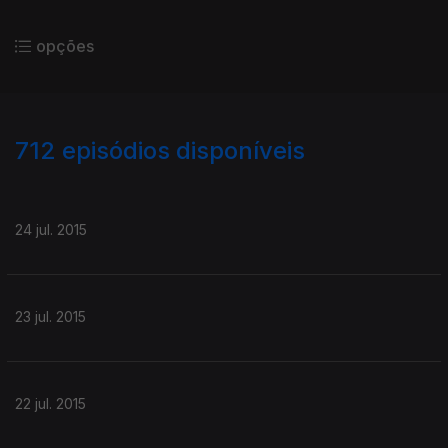
opções
712
episódios disponíveis
201225
199597
197427
194428
192877
24 jul. 2015
23 jul. 2015
22 jul. 2015