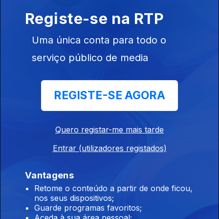
Registe-se na RTP
Os novos projetos de Angelina Jolie.
16 jun. 2015
Uma única conta para todo o
serviço público de media
15 jun. 2015
REGISTE-SE AGORA
12 jun. 2015
Quero registar-me mais tarde
Entrar (utilizadores registados)
11 jun. 2015
Vantagens
Retome o conteúdo a partir de onde ficou,
nos seus dispositivos;
10 jun. 2015
Guarde programas favoritos;
Aceda à sua área pessoal;