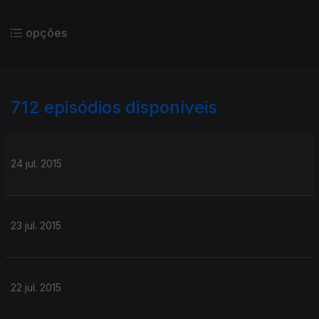
opções
712
episódios disponíveis
201225
199597
197427
194428
24 jul. 2015
23 jul. 2015
22 jul. 2015