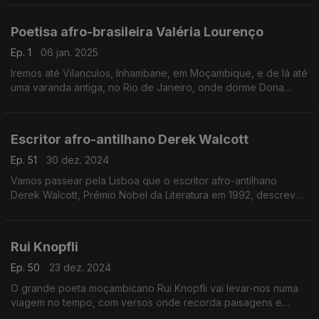
Poetisa afro-brasileira Valéria Lourenço
Ep. 1
06 jan. 2025
Iremos até Vilanculos, Inhambane, em Moçambique, e de lá até
uma varanda antiga, no Rio de Janeiro, onde dorme Dona
Maria — a mãe da poetisa afro-brasileira Valéria Lourenço
Escritor afro-antilhano Derek Walcott
Ep. 51
30 dez. 2024
Vamos passear pela Lisboa que o escritor afro-antilhano
Derek Walcott, Prémio Nobel da Literatura em 1992, descreve
na sua obra prima — o romance em verso, “Omeros”.
Rui Knopfli
Ep. 50
23 dez. 2024
O grande poeta moçambicano Rui Knopfli vai levar-nos numa
viagem no tempo, com versos onde recorda paisagens e
personagens da cidade de Lourenço Marques.