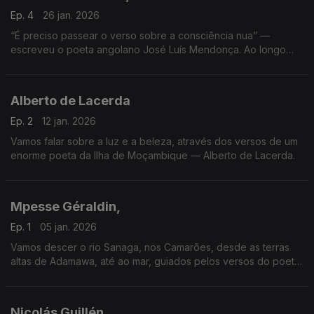
Ep. 4
26 jan. 2026
“É preciso passear o verso sobre a consciência nua” —
escreveu o poeta angolano José Luís Mendonça. Ao longo
dos próximos minutos iremos passear com os seus versos,
abrindo consciências e explorando mundos.
Alberto de Lacerda
Ep. 2
12 jan. 2026
Vamos falar sobre a luz e a beleza, através dos versos de um
enorme poeta da Ilha de Moçambique — Alberto de Lacerda.
Mpesse Géraldin,
Ep. 1
05 jan. 2026
Vamos descer o rio Sanaga, nos Camarões, desde as terras
altas de Adamawa, até ao mar, guiados pelos versos do poeta
Mpesse Géraldin.
Nicolás Guillén