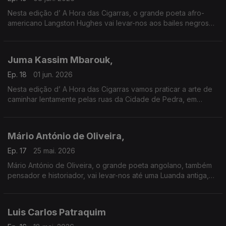
Nesta edição d’ A Hora das Cigarras, o grande poeta afro-
americano Langston Hughes vai levar-nos aos bailes negros
dos anos quarenta, no Harlen. Escutaremos blues africanos
Juma Kassim Mbarouk,
Ep. 18
01 jun. 2026
Nesta edição d’ A Hora das Cigarras vamos praticar a arte de
caminhar lentamente pelas ruas da Cidade de Pedra, em
Zanzibar, guiados pelos versos de Juma Kassim Mbarouk.
Mário António de Oliveira,
Ep. 17
25 mai. 2026
Mário António de Oliveira, o grande poeta angolano, também
pensador e historiador, vai levar-nos até uma Luanda antiga,
que ele conheceu bem, cidade de tradições seculares.
Luis Carlos Patraquim