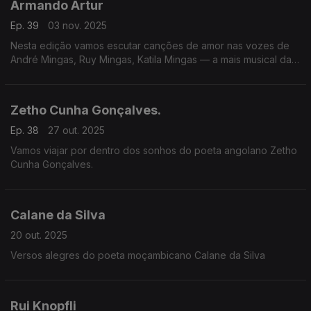
Armando Artur
Ep. 39
03 nov. 2025
Nesta edição vamos escutar canções de amor nas vozes de
André Mingas, Ruy Mingas, Katila Mingas — a mais musical das
famílias angolanas. Lemos versos do poeta moçambicano
Armando Artur.
Zetho Cunha Gonçalves.
Ep. 38
27 out. 2025
Vamos viajar por dentro dos sonhos do poeta angolano Zetho
Cunha Gonçalves.
Calane da Silva
20 out. 2025
Versos alegres do poeta moçambicano Calane da Silva
Rui Knopfli