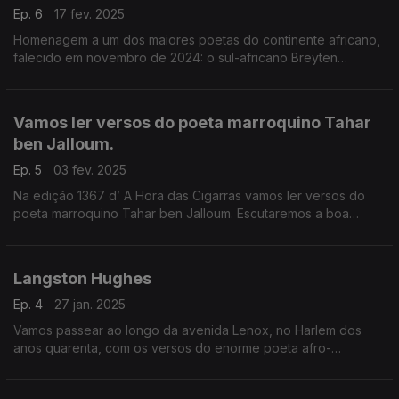
Ep. 6
17 fev. 2025
Homenagem a um dos maiores poetas do continente africano,
falecido em novembro de 2024: o sul-africano Breyten
Breytenbach.
Vamos ler versos do poeta marroquino Tahar
ben Jalloum.
Ep. 5
03 fev. 2025
Na edição 1367 d’ A Hora das Cigarras vamos ler versos do
poeta marroquino Tahar ben Jalloum. Escutaremos a boa
música dos La Rue Kétanou, os Soap Kills, Lili Boniche, os
Ahaddaf Quartet, os Lo’Jo, Marjian Farsad, Caméli
Langston Hughes
Ep. 4
27 jan. 2025
Vamos passear ao longo da avenida Lenox, no Harlem dos
anos quarenta, com os versos do enorme poeta afro-
americano Langston Hughes.