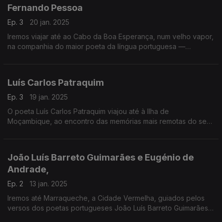
Fernando Pessoa
Ep. 3
20 jan. 2025
Iremos viajar até ao Cabo da Boa Esperança, num velho vapor,
na companhia do maior poeta da língua portuguesa —
Fernando Pessoa
Luís Carlos Patraquim
Ep. 3
19 jan. 2025
O poeta Luís Carlos Patraquim viajou até à Ilha de
Moçambique, ao encontro das memórias mais remotas do seu
país e de si mesmo. Abrindo as janelas sobre o esplendor do
Índico,
João Luís Barreto Guimarães e Eugénio de
Andrade,
Ep. 2
13 jan. 2025
Iremos até Marraqueche, a Cidade Vermelha, guiados pelos
versos dos poetas portugueses João Luís Barreto Guimarães e
Eugénio de Andrade.