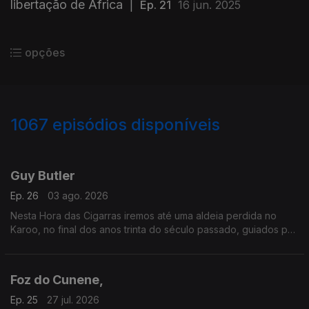
libertação de África
|
Ep. 21
16 jun. 2025
opções
1067
episódios disponíveis
926209
901660
879031
860284
835328
817053
791346
777906
757129
735224
Guy Butler
Ep. 26
03 ago. 2026
Nesta Hora das Cigarras iremos até uma aldeia perdida no
Karoo, no final dos anos trinta do século passado, guiados por
um velho poeta sul-africano — Guy Butler.
Foz do Cunene,
Ep. 25
27 jul. 2026