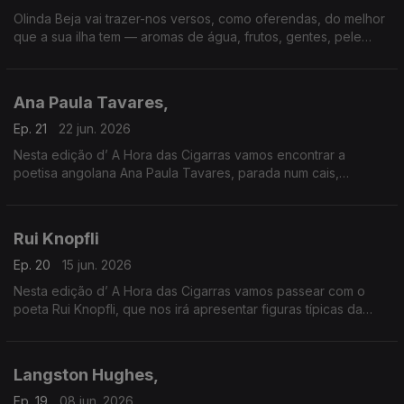
Olinda Beja vai trazer-nos versos, como oferendas, do melhor
que a sua ilha tem — aromas de água, frutos, gentes, pele
escura, gotículas de seiva, vidas capinadas, okês barrentos,
emprenhados de pau-canela e cajamanga.
Ana Paula Tavares,
Ep. 21
22 jun. 2026
Nesta edição d’ A Hora das Cigarras vamos encontrar a
poetisa angolana Ana Paula Tavares, parada num cais,
estudando as “finas veias da terra”.
Rui Knopfli
Ep. 20
15 jun. 2026
Nesta edição d’ A Hora das Cigarras vamos passear com o
poeta Rui Knopfli, que nos irá apresentar figuras típicas da
paisagem urbana de Moçambique na época colonial, de
Lourenço Marques a Vilanculos.
Langston Hughes,
Ep. 19
08 jun. 2026