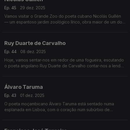
Ep. 45
29 dez. 2025
Vamos visitar o Grande Zoo do poeta cubano Nicolás Guillén
— um espantoso jardim zoológico lírico, obra maior de um dos
maiores poetas afrolatinos
Ruy Duarte de Carvalho
Ep. 44
08 dez. 2025
Hoje, vamos sentar-nos em redor de uma fogueira, escutando
o poeta angolano Ruy Duarte de Carvalho contar-nos a lenda
da serpente.
Álvaro Taruma
Ep. 43
01 dez. 2025
O poeta moçambicano Álvaro Taruma está sentado numa
esplanada em Lisboa, com o coração num subúrbio de
Maputo. Vamos sentar-nos com ele observando a Lisboa
africana.