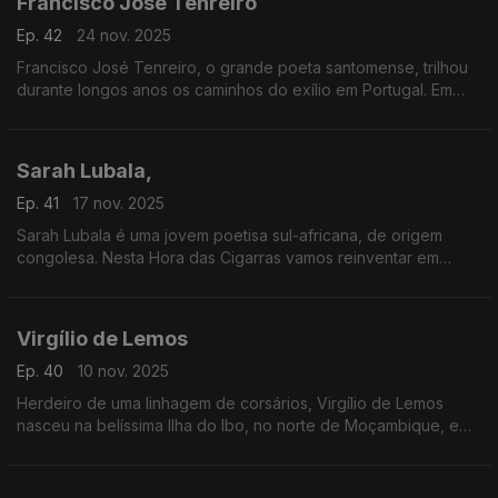
Francisco José Tenreiro
Ep. 42
24 nov. 2025
Francisco José Tenreiro, o grande poeta santomense, trilhou
durante longos anos os caminhos do exílio em Portugal. Em
Lisboa, capital da saudade, escreveu os versos que leremos
ao longo dos próximos minutos.
Sarah Lubala,
Ep. 41
17 nov. 2025
Sarah Lubala é uma jovem poetisa sul-africana, de origem
congolesa. Nesta Hora das Cigarras vamos reinventar em
língua portuguesa alguns dos seus versos, que falam sobre a
dor do exílio — dor que Sarah conhece tão bem.
Virgílio de Lemos
Ep. 40
10 nov. 2025
Herdeiro de uma linhagem de corsários, Virgílio de Lemos
nasceu na belíssima Ilha do Ibo, no norte de Moçambique, em
1929. Hoje vai levar-nos ao azul marinho da sua ilha através
de versos que misturam saudade e desejo.