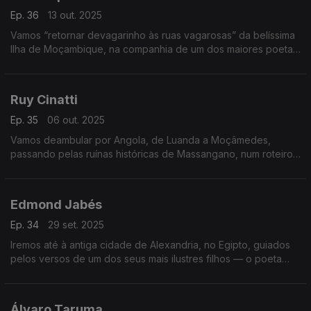
Ep. 36
13 out. 2025
Vamos “retornar devagarinho às ruas vagarosas” da belíssima
Ilha de Moçambique, na companhia de um dos maiores poetas
da língua portuguesa Rui Knopfli.
Ruy Cinatti
Ep. 35
06 out. 2025
Vamos deambular por Angola, de Luanda a Moçâmedes,
passando pelas ruínas históricas de Massangano, num roteiro
poético assinado por Ruy Cinatti.
Edmond Jabés
Ep. 34
29 set. 2025
Iremos até à antiga cidade de Alexandria, no Egipto, guiados
pelos versos de um dos seus mais ilustres filhos — o poeta
Edmond Jabés.
Álvaro Taruma