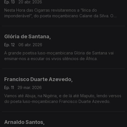
Ep. 13
20 abr. 2026
Nesta Hora das Cigarras revisitaremos a “lírica do
imponderável”, do poeta moçambicano Calane da Silva. O
velho Calane vai levar-nos a um dos seus territórios poéticos
mais relevantes — a Ilha de Moçambique.
Glória de Santana,
Ep. 12
06 abr. 2026
A grande poetisa luso-moçambicana Glória de Santana vai
ensinar-nos a escutar os vivos silêncios de África.
Francisco Duarte Azevedo,
Ep. 11
29 mar. 2026
Vamos até Abuja, na Nigéria, e de lá até Maputo, lendo versos
do poeta luso-moçambicano Francisco Duarte Azevedo.
Arnaldo Santos,