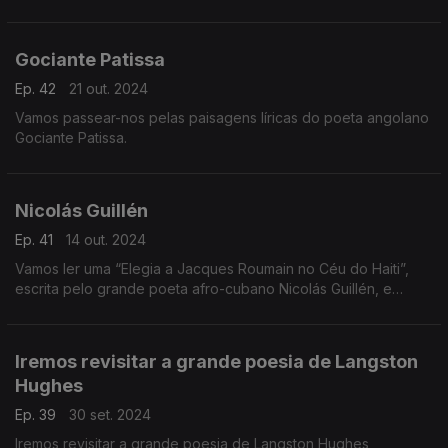
Filipe Maçarico
Gociante Patissa
Ep. 42
21 out. 2024
Vamos passear-nos pelas paisagens líricas do poeta angolano
Gociante Patissa.
Nicolás Guillén
Ep. 41
14 out. 2024
Vamos ler uma “Elegia a Jacques Roumain no Céu do Haiti”,
escrita pelo grande poeta afro-cubano Nicolás Guillén, e
traduzida para a língua portuguesa por Manuel Bandeira.
Iremos revisitar a grande poesia de Langston
Hughes
Ep. 39
30 set. 2024
Iremos revisitar a grande poesia de Langston Hughes