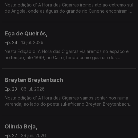
Nesta edição d’ A Hora das Cigarras iremos até ao extremo sul
de Angola, onde as águas do grande rio Cunene encontram as
do oceano Atlântico.
Eça de Queirós,
Ep. 24
13 jul. 2026
Nesta Edição d’ A Hora das Cigarras viajaremos no espaço e
no tempo, até 1869, no Cairo, tendo como guia um dos
maiores escritores da língua portuguesa — Eça de Queirós.
Breyten Breytenbach
Ep. 23
06 jul. 2026
Nesta edição d’ A Hora das Cigarras vamos sentar-nos numa
varanda, ao lado do poeta sul-africano Breyten Breytenbach,
contemplando a noite de África e os seus mistérios.
Olinda Beja,
Ep. 22
29 jun. 2026