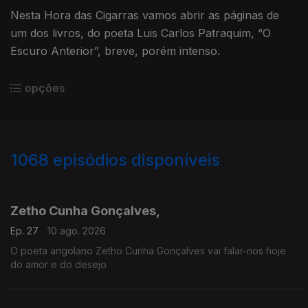
Nesta Hora das Cigarras vamos abrir as páginas de
um dos livros, do poeta Luis Carlos Patraquim, “O
Escuro Anterior”, breve, porém intenso.
opções
1068
episódios disponíveis
929814
904675
879399
861151
836329
818214
Zetho Cunha Gonçalves,
Ep. 27
10 ago. 2026
O poeta angolano Zetho Cunha Gonçalves vai falar-nos hoje
do amor e do desejo