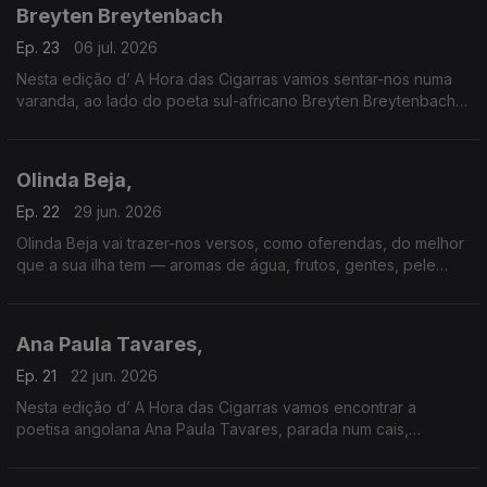
Breyten Breytenbach
Ep. 23
06 jul. 2026
Nesta edição d’ A Hora das Cigarras vamos sentar-nos numa
varanda, ao lado do poeta sul-africano Breyten Breytenbach,
contemplando a noite de África e os seus mistérios.
Olinda Beja,
Ep. 22
29 jun. 2026
Olinda Beja vai trazer-nos versos, como oferendas, do melhor
que a sua ilha tem — aromas de água, frutos, gentes, pele
escura, gotículas de seiva, vidas capinadas, okês barrentos,
emprenhados de pau-canela e cajamanga.
Ana Paula Tavares,
Ep. 21
22 jun. 2026
Nesta edição d’ A Hora das Cigarras vamos encontrar a
poetisa angolana Ana Paula Tavares, parada num cais,
estudando as “finas veias da terra”.