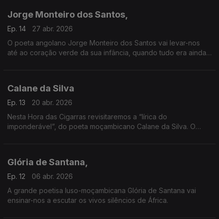
Jorge Monteiro dos Santos,
Ep. 14
27 abr. 2026
O poeta angolano Jorge Monteiro dos Santos vai levar-nos
até ao coração verde da sua infância, quando tudo era ainda
possível.
Calane da Silva
Ep. 13
20 abr. 2026
Nesta Hora das Cigarras revisitaremos a “lírica do
imponderável”, do poeta moçambicano Calane da Silva. O
velho Calane vai levar-nos a um dos seus territórios poéticos
mais relevantes — a Ilha de Moçambique.
Glória de Santana,
Ep. 12
06 abr. 2026
A grande poetisa luso-moçambicana Glória de Santana vai
ensinar-nos a escutar os vivos silêncios de África.