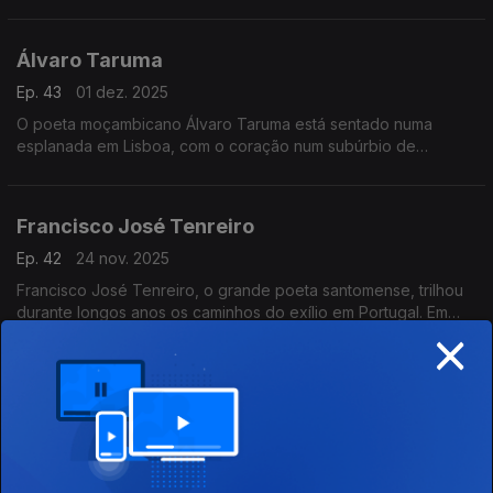
da serpente.
Álvaro Taruma
Ep. 43
01 dez. 2025
O poeta moçambicano Álvaro Taruma está sentado numa
esplanada em Lisboa, com o coração num subúrbio de
Maputo. Vamos sentar-nos com ele observando a Lisboa
africana.
Francisco José Tenreiro
Ep. 42
24 nov. 2025
Francisco José Tenreiro, o grande poeta santomense, trilhou
durante longos anos os caminhos do exílio em Portugal. Em
×
Lisboa, capital da saudade, escreveu os versos que leremos
ao longo dos próximos minutos.
Sarah Lubala,
Ep. 41
17 nov. 2025
Sarah Lubala é uma jovem poetisa sul-africana, de origem
congolesa. Nesta Hora das Cigarras vamos reinventar em