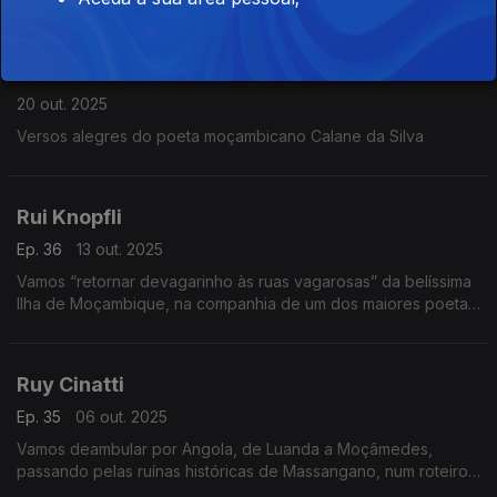
Calane da Silva
20 out. 2025
Versos alegres do poeta moçambicano Calane da Silva
Rui Knopfli
Ep. 36
13 out. 2025
Vamos “retornar devagarinho às ruas vagarosas” da belíssima
Ilha de Moçambique, na companhia de um dos maiores poetas
da língua portuguesa Rui Knopfli.
Ruy Cinatti
Ep. 35
06 out. 2025
Vamos deambular por Angola, de Luanda a Moçâmedes,
passando pelas ruínas históricas de Massangano, num roteiro
poético assinado por Ruy Cinatti.