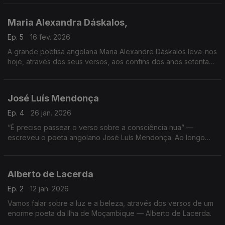
Maria Alexandra Dáskalos,
Ep. 5
16 fev. 2026
A grande poetisa angolana Maria Alexandre Dáskalos leva-nos
hoje, através dos seus versos, aos confins dos anos setenta
do século passado.
José Luís Mendonça
Ep. 4
26 jan. 2026
“É preciso passear o verso sobre a consciência nua” —
escreveu o poeta angolano José Luís Mendonça. Ao longo
dos próximos minutos iremos passear com os seus versos,
abrindo consciências e explorando mundos.
Alberto de Lacerda
Ep. 2
12 jan. 2026
Vamos falar sobre a luz e a beleza, através dos versos de um
enorme poeta da Ilha de Moçambique — Alberto de Lacerda.