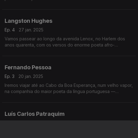
música dos La Rue Kétanou, os Soap Kills, Lili Boniche, os
Ahaddaf Quartet, os Lo’Jo, Marjian Farsad, Caméli
Langston Hughes
Ep. 4
27 jan. 2025
Vamos passear ao longo da avenida Lenox, no Harlem dos
anos quarenta, com os versos do enorme poeta afro-
americano Langston Hughes.
Fernando Pessoa
Ep. 3
20 jan. 2025
Iremos viajar até ao Cabo da Boa Esperança, num velho vapor,
na companhia do maior poeta da língua portuguesa —
Fernando Pessoa
Luís Carlos Patraquim
Ep. 3
19 jan. 2025
O poeta Luís Carlos Patraquim viajou até à Ilha de
Moçambique, ao encontro das memórias mais remotas do seu