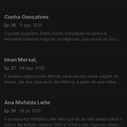
Cunha Gonçalves
Ep. 28
11 ago. 2025
O poeta angolano Zetho Cunha Gonçalves recupera e
reinventa palavras mágicas, prodigiosas, que reuniu no livro
“O Sábio de Bandiagara”.
Iman Mersal,
Ep. 27
04 ago. 2025
A poetisa egípcia Iman Mersal, vai levar-nos numa viagem do
tempo, até aos seus anos de infância, a partir de uma velha
fotografia a preto e branco.
Ana Mafalda Leite
Ep. 26
28 jul. 2025
A poetisa Ana Mafalda Leite debruça-se de uma janela sobre o
Índico. Na edição número 1389 d’ A Hora das Cigarras vamos