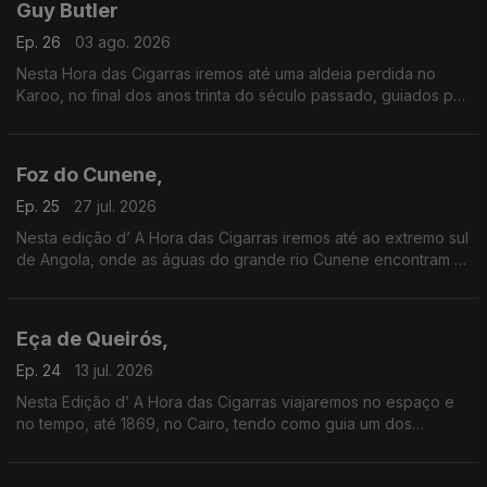
Guy Butler
Ep. 26
03 ago. 2026
Nesta Hora das Cigarras iremos até uma aldeia perdida no
Karoo, no final dos anos trinta do século passado, guiados por
um velho poeta sul-africano — Guy Butler.
Foz do Cunene,
Ep. 25
27 jul. 2026
Nesta edição d’ A Hora das Cigarras iremos até ao extremo sul
de Angola, onde as águas do grande rio Cunene encontram as
do oceano Atlântico.
Eça de Queirós,
Ep. 24
13 jul. 2026
Nesta Edição d’ A Hora das Cigarras viajaremos no espaço e
no tempo, até 1869, no Cairo, tendo como guia um dos
maiores escritores da língua portuguesa — Eça de Queirós.