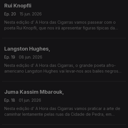
Rui Knopfli
Ep. 20
15 jun. 2026
Nesta edição d’ A Hora das Cigarras vamos passear com o
poeta Rui Knopfli, que nos irá apresentar figuras típicas da
paisagem urbana de Moçambique na época colonial, de
Lourenço Marques a Vilanculos.
Langston Hughes,
Ep. 19
08 jun. 2026
Nesta edição d’ A Hora das Cigarras, o grande poeta afro-
americano Langston Hughes vai levar-nos aos bailes negros
dos anos quarenta, no Harlen. Escutaremos blues africanos
Juma Kassim Mbarouk,
Ep. 18
01 jun. 2026
Nesta edição d’ A Hora das Cigarras vamos praticar a arte de
caminhar lentamente pelas ruas da Cidade de Pedra, em
Zanzibar, guiados pelos versos de Juma Kassim Mbarouk.