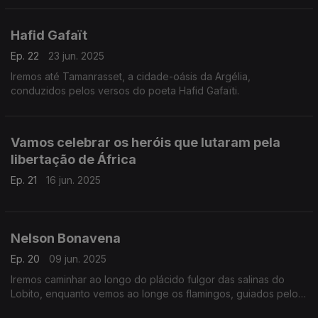
Hafid Gafaït
Ep. 22
23 jun. 2025
Iremos até Tamanrasset, a cidade-oásis da Argélia,
conduzidos pelos versos do poeta Hafid Gafaïti.
Vamos celebrar os heróis que lutaram pela
libertação de África
Ep. 21
16 jun. 2025
Nelson Bonavena
Ep. 20
09 jun. 2025
Iremos caminhar ao longo do plácido fulgor das salinas do
Lobito, enquanto vemos ao longe os flamingos, guiados pelos
versos do poeta angolano Nelson Bonavena