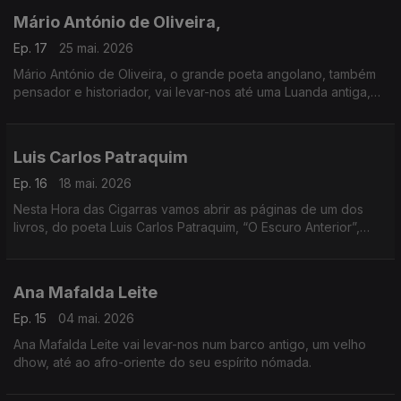
Mário António de Oliveira,
Ep. 17
25 mai. 2026
Mário António de Oliveira, o grande poeta angolano, também
pensador e historiador, vai levar-nos até uma Luanda antiga,
que ele conheceu bem, cidade de tradições seculares.
Luis Carlos Patraquim
Ep. 16
18 mai. 2026
Nesta Hora das Cigarras vamos abrir as páginas de um dos
livros, do poeta Luis Carlos Patraquim, “O Escuro Anterior”,
breve, porém intenso.
Ana Mafalda Leite
Ep. 15
04 mai. 2026
Ana Mafalda Leite vai levar-nos num barco antigo, um velho
dhow, até ao afro-oriente do seu espírito nómada.