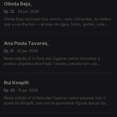
Olinda Beja,
Ep. 22
29 jun. 2026
Olinda Beja vai trazer-nos versos, como oferendas, do melhor
que a sua ilha tem — aromas de água, frutos, gentes, pele
escura, gotículas de seiva, vidas capinadas, okês barrentos,
emprenhados de pau-canela e cajamanga.
Ana Paula Tavares,
Ep. 21
22 jun. 2026
Nesta edição d’ A Hora das Cigarras vamos encontrar a
poetisa angolana Ana Paula Tavares, parada num cais,
estudando as “finas veias da terra”.
Rui Knopfli
Ep. 20
15 jun. 2026
Nesta edição d’ A Hora das Cigarras vamos passear com o
poeta Rui Knopfli, que nos irá apresentar figuras típicas da
paisagem urbana de Moçambique na época colonial, de
Lourenço Marques a Vilanculos.