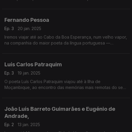
americano Langston Hughes.
Fernando Pessoa
Ep. 3
20 jan. 2025
Iremos viajar até ao Cabo da Boa Esperança, num velho vapor,
na companhia do maior poeta da língua portuguesa —
Fernando Pessoa
Luís Carlos Patraquim
Ep. 3
19 jan. 2025
O poeta Luís Carlos Patraquim viajou até à Ilha de
Moçambique, ao encontro das memórias mais remotas do seu
país e de si mesmo. Abrindo as janelas sobre o esplendor do
Índico,
João Luís Barreto Guimarães e Eugénio de
Andrade,
Ep. 2
13 jan. 2025