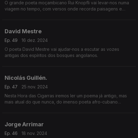
O grande poeta moçambicano Rui Knopfli vai levar-nos numa
viagem no tempo, com versos onde recorda paisagens e
personagens da cidade de Lourenço Marques.
David Mestre
Ep. 49
16 dez. 2024
O poeta David Mestre vai ajudar-nos a escutar as vozes
antigas dos espíritos dos bosques angolanos.
Nicolás Guillén.
Ep. 47
25 nov. 2024
Nesta Hora das Cigarras iremos ler um poema já antigo, mas
mais atual do que nunca, do imenso poeta afro-cubano
Nicolás Guillén.
Jorge Arrimar
Ep. 46
18 nov. 2024