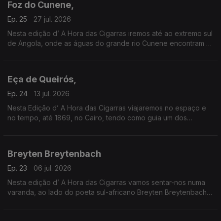
Foz do Cunene,
Ep. 25
27 jul. 2026
Nesta edição d’ A Hora das Cigarras iremos até ao extremo sul
de Angola, onde as águas do grande rio Cunene encontram as
do oceano Atlântico.
Eça de Queirós,
Ep. 24
13 jul. 2026
Nesta Edição d’ A Hora das Cigarras viajaremos no espaço e
no tempo, até 1869, no Cairo, tendo como guia um dos
maiores escritores da língua portuguesa — Eça de Queirós.
Breyten Breytenbach
Ep. 23
06 jul. 2026
Nesta edição d’ A Hora das Cigarras vamos sentar-nos numa
varanda, ao lado do poeta sul-africano Breyten Breytenbach,
contemplando a noite de África e os seus mistérios.