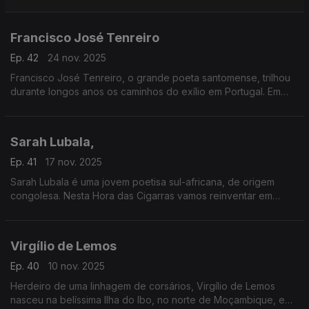
Maputo. Vamos sentar-nos com ele observando a Lisboa
africana.
Francisco José Tenreiro
Ep. 42
24 nov. 2025
Francisco José Tenreiro, o grande poeta santomense, trilhou
durante longos anos os caminhos do exílio em Portugal. Em
Lisboa, capital da saudade, escreveu os versos que leremos
ao longo dos próximos minutos.
Sarah Lubala,
Ep. 41
17 nov. 2025
Sarah Lubala é uma jovem poetisa sul-africana, de origem
congolesa. Nesta Hora das Cigarras vamos reinventar em
língua portuguesa alguns dos seus versos, que falam sobre a
dor do exílio — dor que Sarah conhece tão bem.
Virgílio de Lemos
Ep. 40
10 nov. 2025
Herdeiro de uma linhagem de corsários, Virgílio de Lemos
nasceu na belíssima Ilha do Ibo, no norte de Moçambique, em