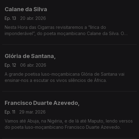
Calane da Silva
Ep. 13
20 abr. 2026
Nesta Hora das Cigarras revisitaremos a “lírica do
imponderável”, do poeta moçambicano Calane da Silva. O
velho Calane vai levar-nos a um dos seus territórios poéticos
mais relevantes — a Ilha de Moçambique.
Glória de Santana,
Ep. 12
06 abr. 2026
A grande poetisa luso-moçambicana Glória de Santana vai
ensinar-nos a escutar os vivos silêncios de África.
Francisco Duarte Azevedo,
Ep. 11
29 mar. 2026
Vamos até Abuja, na Nigéria, e de lá até Maputo, lendo versos
do poeta luso-moçambicano Francisco Duarte Azevedo.