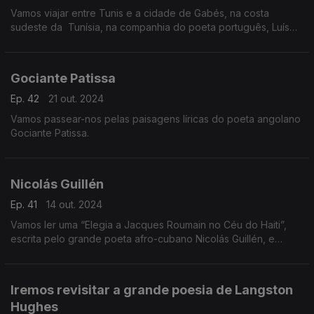
Vamos viajar entre Tunis e a cidade de Gabés, na costa
sudeste da Tunísia, na companhia do poeta português, Luís
Filipe Maçarico
Gociante Patissa
Ep. 42
21 out. 2024
Vamos passear-nos pelas paisagens líricas do poeta angolano
Gociante Patissa.
Nicolás Guillén
Ep. 41
14 out. 2024
Vamos ler uma “Elegia a Jacques Roumain no Céu do Haiti”,
escrita pelo grande poeta afro-cubano Nicolás Guillén, e
traduzida para a língua portuguesa por Manuel Bandeira.
Iremos revisitar a grande poesia de Langston
Hughes