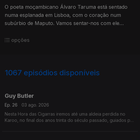
O poeta moçambicano Álvaro Taruma está sentado
numa esplanada em Lisboa, com o coração num
subúrbio de Maputo. Vamos sentar-nos com ele
observando a Lisboa africana.
opções
1067
episódios disponíveis
926209
901660
879031
860284
835328
817053
791346
777906
Guy Butler
Ep. 26
03 ago. 2026
Nesta Hora das Cigarras iremos até uma aldeia perdida no
Karoo, no final dos anos trinta do século passado, guiados por
um velho poeta sul-africano — Guy Butler.