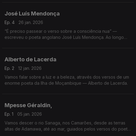
José Luís Mendonça
Ep. 4
26 jan. 2026
“É preciso passear o verso sobre a consciência nua” —
escreveu o poeta angolano José Luís Mendonça. Ao longo
dos próximos minutos iremos passear com os seus versos,
abrindo consciências e explorando mundos.
Alberto de Lacerda
Ep. 2
12 jan. 2026
Vamos falar sobre a luz e a beleza, através dos versos de um
enorme poeta da Ilha de Moçambique — Alberto de Lacerda.
Mpesse Géraldin,
Ep. 1
05 jan. 2026
Vamos descer o rio Sanaga, nos Camarões, desde as terras
altas de Adamawa, até ao mar, guiados pelos versos do poeta
Mpesse Géraldin.