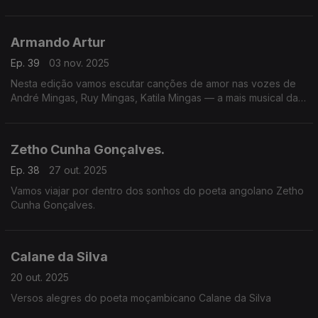
1929. Hoje vai levar-nos ao azul marinho da sua ilha através
de versos que misturam saudade e desejo.
Armando Artur
Ep. 39
03 nov. 2025
Nesta edição vamos escutar canções de amor nas vozes de
André Mingas, Ruy Mingas, Katila Mingas — a mais musical das
famílias angolanas. Lemos versos do poeta moçambicano
Armando Artur.
Zetho Cunha Gonçalves.
Ep. 38
27 out. 2025
Vamos viajar por dentro dos sonhos do poeta angolano Zetho
Cunha Gonçalves.
Calane da Silva
20 out. 2025
Versos alegres do poeta moçambicano Calane da Silva