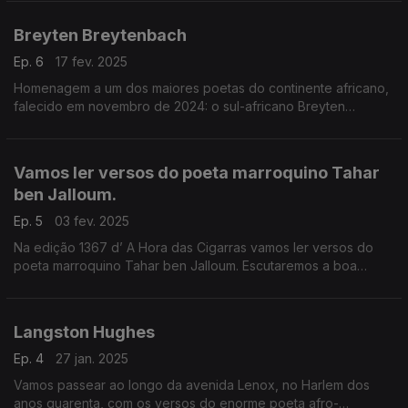
Breyten Breytenbach
Ep. 6
17 fev. 2025
Homenagem a um dos maiores poetas do continente africano,
falecido em novembro de 2024: o sul-africano Breyten
Breytenbach.
Vamos ler versos do poeta marroquino Tahar
ben Jalloum.
Ep. 5
03 fev. 2025
Na edição 1367 d’ A Hora das Cigarras vamos ler versos do
poeta marroquino Tahar ben Jalloum. Escutaremos a boa
música dos La Rue Kétanou, os Soap Kills, Lili Boniche, os
Ahaddaf Quartet, os Lo’Jo, Marjian Farsad, Caméli
Langston Hughes
Ep. 4
27 jan. 2025
Vamos passear ao longo da avenida Lenox, no Harlem dos
anos quarenta, com os versos do enorme poeta afro-