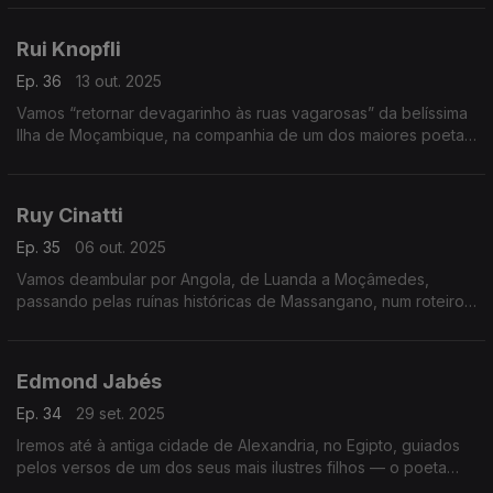
Rui Knopfli
Ep. 36
13 out. 2025
Vamos “retornar devagarinho às ruas vagarosas” da belíssima
Ilha de Moçambique, na companhia de um dos maiores poetas
da língua portuguesa Rui Knopfli.
Ruy Cinatti
Ep. 35
06 out. 2025
Vamos deambular por Angola, de Luanda a Moçâmedes,
passando pelas ruínas históricas de Massangano, num roteiro
poético assinado por Ruy Cinatti.
Edmond Jabés
Ep. 34
29 set. 2025
Iremos até à antiga cidade de Alexandria, no Egipto, guiados
pelos versos de um dos seus mais ilustres filhos — o poeta
Edmond Jabés.