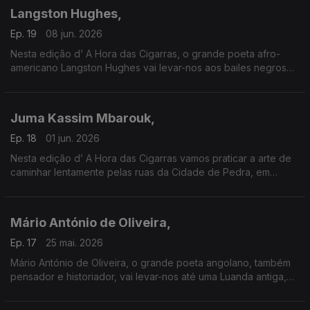
Langston Hughes,
Ep. 19
08 jun. 2026
Nesta edição d’ A Hora das Cigarras, o grande poeta afro-
americano Langston Hughes vai levar-nos aos bailes negros
dos anos quarenta, no Harlen. Escutaremos blues africanos
Juma Kassim Mbarouk,
Ep. 18
01 jun. 2026
Nesta edição d’ A Hora das Cigarras vamos praticar a arte de
caminhar lentamente pelas ruas da Cidade de Pedra, em
Zanzibar, guiados pelos versos de Juma Kassim Mbarouk.
Mário António de Oliveira,
Ep. 17
25 mai. 2026
Mário António de Oliveira, o grande poeta angolano, também
pensador e historiador, vai levar-nos até uma Luanda antiga,
que ele conheceu bem, cidade de tradições seculares.