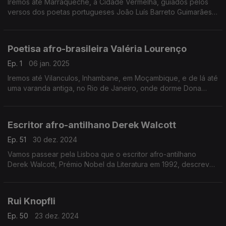
Iremos até Marraqueche, a Cidade Vermelha, guiados pelos
versos dos poetas portugueses João Luís Barreto Guimarães e
Eugénio de Andrade.
Poetisa afro-brasileira Valéria Lourenço
Ep. 1
06 jan. 2025
Iremos até Vilanculos, Inhambane, em Moçambique, e de lá até
uma varanda antiga, no Rio de Janeiro, onde dorme Dona
Maria — a mãe da poetisa afro-brasileira Valéria Lourenço
Escritor afro-antilhano Derek Walcott
Ep. 51
30 dez. 2024
Vamos passear pela Lisboa que o escritor afro-antilhano
Derek Walcott, Prémio Nobel da Literatura em 1992, descreve
na sua obra prima — o romance em verso, “Omeros”.
Rui Knopfli
Ep. 50
23 dez. 2024