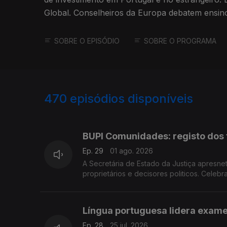
Global. Conselheiros da Europa debatem ensino e lei da nacionalidade.
Edição Paula Machado.
SOBRE O EPISÓDIO
SOBRE O PROGRAMA
470
episódios disponíveis
929569
908943
BUPI Comunidades: registo dos 
Ep. 29
01 ago. 2026
A Secretária de Estado da Justiça apresne
proprietários e decisores politicos. Cele
Língua portuguesa lidera exam
Ep. 28
25 jul. 2026