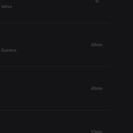
1h
letivo
49min
 Guiness.
46min
53min