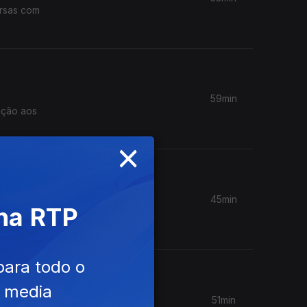
ersas com
59min
ação aos
×
45min
 na RTP
alismo.
para todo o
e media
51min