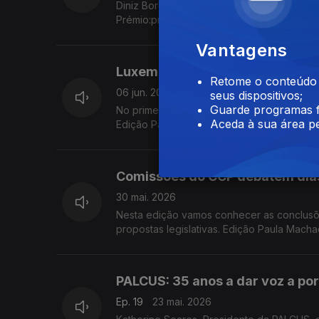
Diniz Borges do Instituto Além Fonteiras explica a r
Prémio:promoção Internacional da cultura
Vantagens
Luxemburgo: celebrações do Dia
Retome o conteúdo a
06 jun. 2026
seus dispositivos;
Guarde programas f
No primeiro 10 de Junho, do Presidente d
Aceda à sua área pe
Edição Paula Machado.
Comissões do CCP debatem diá
30 mai. 2026
Nesta edição vamos conhecer as conclus
propostas legislativas. Edição Paula Macha
PALCUS: 35 anos a dar voz a po
Ep. 19
23 mai. 2026