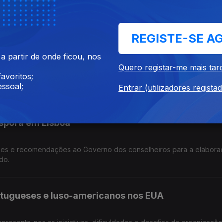
esolução.Santo António de Lisboa por Frei Elvino António.
 portuguesa. Edição Paula Machado
REGISTE-SE A
 de Portugal.
 partir de onde ficou, nos
Quero registar-me mais tar
avoritos;
a Republica ouvimos portugueses no país que é palco das celebraç
ssoal;
Entrar (utilizadores regista
spora em Lisboa
ões e recomendações ao Governo dos conselheiros para a elabor
do.
rtugueses e luso-americanos nos EUA