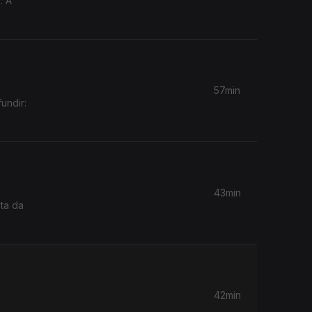
. A
57min
undir:
43min
sta da
42min