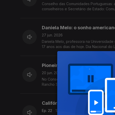
Conselho das Comunidades Portuguesas: a 
conselheiros e Secretário de Estado: Comu
Daniela Melo: o sonho american
27 jun. 2026
Daniela Melo, professora na Universidade d
17 anos aos dias de hoje. Dia Nacional do
Pioneira na Austrália: Sílvia Re
20 jun. 2026
No Conselho das Comunidades Étnicas de Vi
Rancho Saudades de Portugal:19 anos a ma
Califórnia aprova "Junho, Mês 
Ep. 22
13 jun. 2026