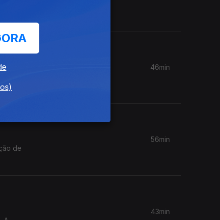
GORA
de
46min
ões.
dos)
56min
ação de
43min