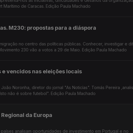
resenta-nos as iniciativas, dificuldades e desafios da organização
ort Marítimo de Caracas. Edição Paula Machado
as. M230: propostas para a diáspora
ração no centro das políticas públicas. Conhecer, investigar e dif
 Movimento 230 vão a votos a 29 de Maio. Edição Paula Machado
 e vencidos nas eleições locais
João Noronha, diretor do jornal "As Noticías". Tomás Pereira ,anali
ueca de futebol apresenta livro "Isto não é sobre futebol". Edição Paula Machado
 Regional da Europa
 países analisam oportunidades de investimento em Portugal e no