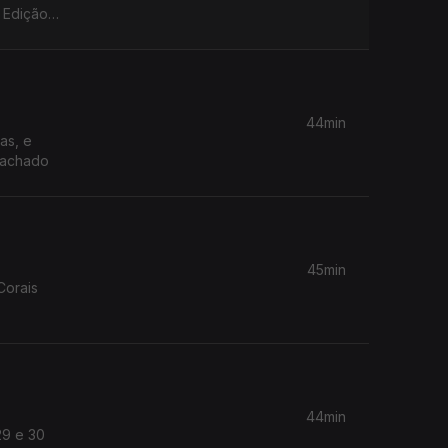
44min
as, e
 Machado
45min
Corais
44min
29 e 30