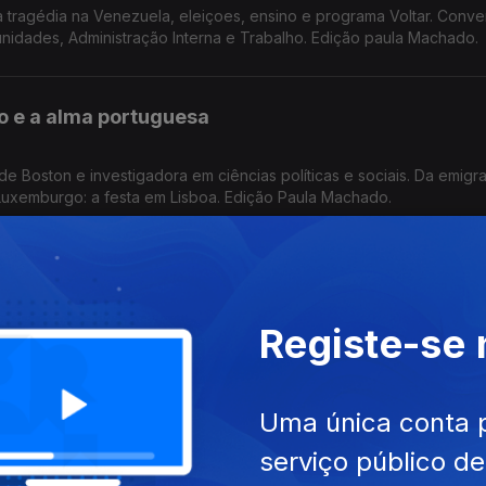
tragédia na Venezuela, eleiçoes, ensino e programa Voltar. Conv
nidades, Administração Interna e Trabalho. Edição paula Machado.
o e a alma portuguesa
e Boston e investigadora em ciências políticas e sociais. Da emigr
 Luxemburgo: a festa em Lisboa. Edição Paula Machado.
nda lidera Conselho em Victória
Registe-se
ctória, Sílvia Renda dá voz aos imigrantes e defende o multicultur
nter a cultura portuguesa na Argentina. Edição Paula Machado
Uma única conta 
da Herança Portuguesa"
serviço público d