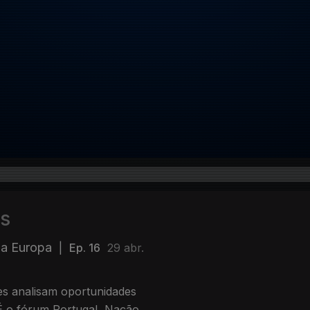
s
da Europa
|
Ep. 16
29 abr.
ses analisam oportunidades
 É o fórum Portugal, Nação