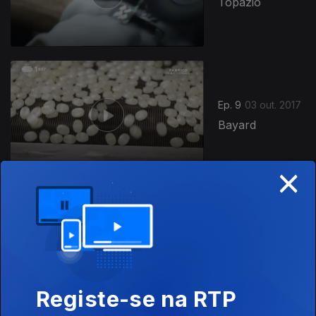
Topázio
Ep. 9
03 out. 2017
Bayard
×
Ep. 8
20 jul. 2017
Viarco
Registe-se na RTP