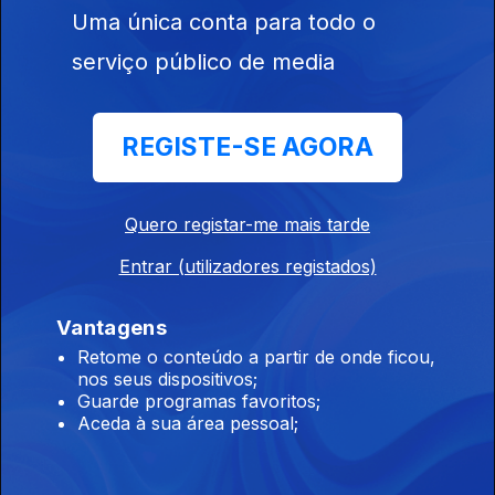
Uma única conta para todo o
Ep. 7
13 jul. 2017
serviço público de media
Ach. Brito
REGISTE-SE AGORA
293701
Quero registar-me mais tarde
Ep. 6
06 jul. 2017
Entrar (utilizadores registados)
Paupério
Vantagens
Retome o conteúdo a partir de onde ficou,
nos seus dispositivos;
Guarde programas favoritos;
Aceda à sua área pessoal;
Ep. 5
15 jun. 2017
Renova