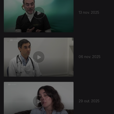
13 nov. 2025
06 nov. 2025
29 out. 2025