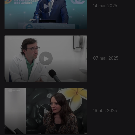
14 mai. 2025
07 mai. 2025
16 abr. 2025