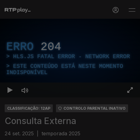
ERRO
204
HLS.JS FATAL ERROR - NETWORK ERROR
ESTE CONTEÚDO ESTÁ NESTE MOMENTO
INDISPONÍVEL
CLASSIFICAÇÃO: 12AP
CONTROLO PARENTAL INATIVO
Consulta Externa
24 set. 2025
|
temporada 2025