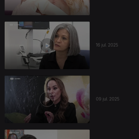
16 jul. 2025
09 jul. 2025
859973