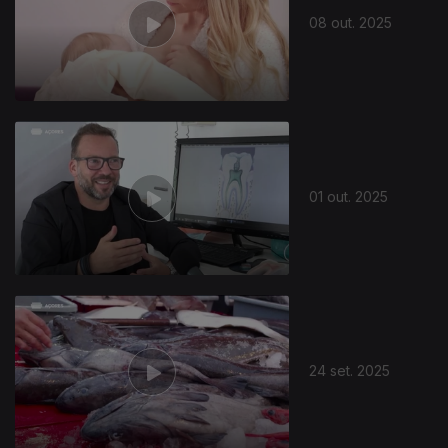
08 out. 2025
877774
01 out. 2025
24 set. 2025