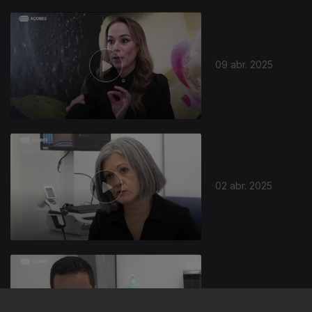
09 abr. 2025
02 abr. 2025
26 mar. 2025