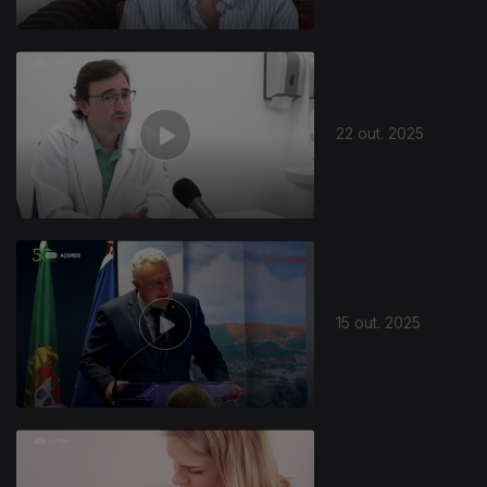
22 out. 2025
15 out. 2025