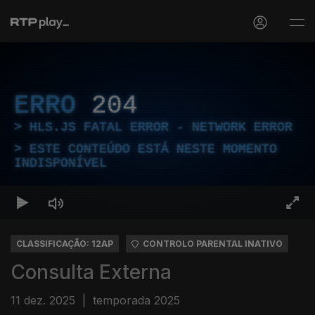
ERRO
204
HLS.JS FATAL ERROR - NETWORK ERROR
ESTE CONTEÚDO ESTÁ NESTE MOMENTO
INDISPONÍVEL
CLASSIFICAÇÃO: 12AP
CONTROLO PARENTAL INATIVO
Consulta Externa
11 dez. 2025
|
temporada 2025