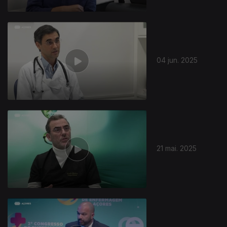
04 jun. 2025
21 mai. 2025