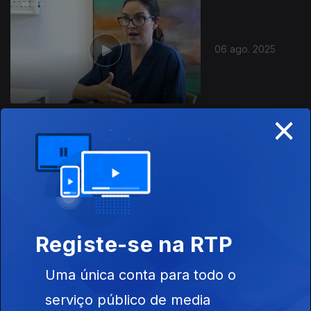
06 ago. 2025
×
30 jul. 2025
Registe-se na RTP
Uma única conta para todo o
23 jul. 2025
serviço público de media