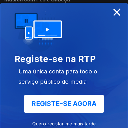
×
20 jun. 2026
Música com Pés e Cabeça
06 jun. 2026
Registe-se na RTP
Música com Pés e Cabeça
Uma única conta para todo o
23 mai. 2026
serviço público de media
Música com Pés e Cabeça
REGISTE-SE AGORA
16 mai. 2026
Quero registar-me mais tarde
Música com Pés e Cabeça