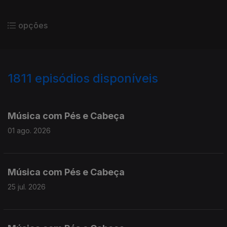
opções
1811
episódios disponíveis
927164
905873
Música com Pés e Cabeça
01 ago. 2026
Música com Pés e Cabeça
25 jul. 2026