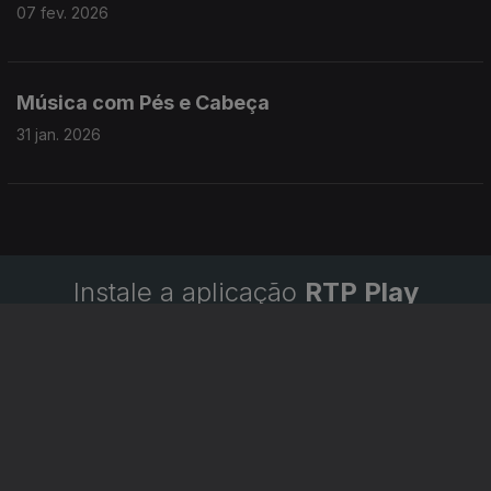
07 fev. 2026
Música com Pés e Cabeça
31 jan. 2026
Instale a aplicação
RTP Play
Disponível para iOS, Android, Apple TV, Android TV e
CarPlay