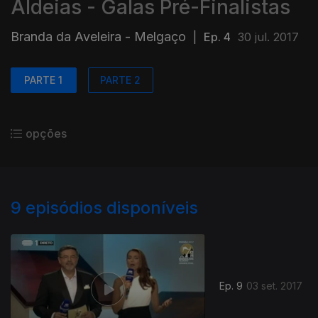
Aldeias - Galas Pré-Finalistas
Branda da Aveleira - Melgaço
|
Ep. 4
30 jul. 2017
PARTE 1
PARTE 2
opções
9
episódios disponíveis
Ep. 9
03 set. 2017