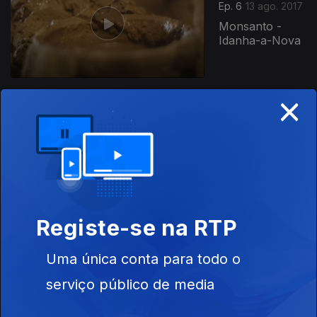
Ep. 6
13 ago. 2017
Monsanto -
Idanha-a-Nova
×
Ep. 5
06 ago. 2017
Podence -
Macedo de
Cavaleiros
Registe-se na RTP
Ep. 4
30 jul. 2017
Uma única conta para todo o
Branda da
Aveleira -
serviço público de media
Melgaço