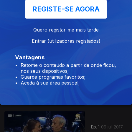
REGISTE-SE AGORA
Ep. 3
23 jul. 2017
Quero registar-me mais tarde
Azenhas do
Mar - Sintra
Entrar (utilizadores registados)
Vantagens
Retome o conteúdo a partir de onde ficou,
nos seus dispositivos;
Ep. 2
16 jul. 2017
Guarde programas favoritos;
Aceda à sua área pessoal;
Paderne -
Albufeira
297698
Ep. 1
09 jul. 2017