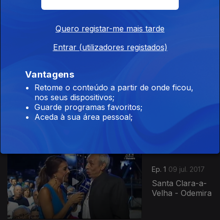
Azenhas do
Mar - Sintra
Quero registar-me mais tarde
Entrar (utilizadores registados)
Vantagens
Ep. 2
16 jul. 2017
Retome o conteúdo a partir de onde ficou,
nos seus dispositivos;
Paderne -
Guarde programas favoritos;
Albufeira
Aceda à sua área pessoal;
297698
Ep. 1
09 jul. 2017
Santa Clara-a-
Velha - Odemira