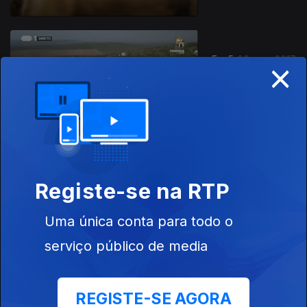
×
Ep. 5
06 ago. 2017
Podence -
Macedo de
Cavaleiros
Ep. 4
30 jul. 2017
Registe-se na RTP
Branda da
Aveleira -
Uma única conta para todo o
Melgaço
serviço público de media
REGISTE-SE AGORA
Ep. 3
23 jul. 2017