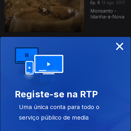
Ep. 6
13 ago. 2017
Monsanto -
Idanha-a-Nova
×
Ep. 5
06 ago. 2017
Podence -
Macedo de
Cavaleiros
Registe-se na RTP
Ep. 4
30 jul. 2017
Uma única conta para todo o
Branda da
Aveleira -
serviço público de media
Melgaço