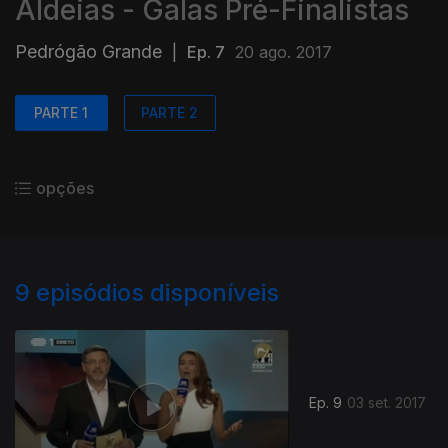
Aldeias - Galas Pré-Finalistas
Pedrógão Grande
|
Ep. 7
20 ago. 2017
PARTE 1
PARTE 2
opções
9
episódios disponíveis
Ep. 9
03 set. 2017