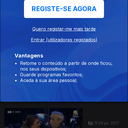
REGISTE-SE AGORA
Ep. 3
23 jul. 2017
Quero registar-me mais tarde
Azenhas do
Mar - Sintra
Entrar (utilizadores registados)
Vantagens
Retome o conteúdo a partir de onde ficou,
nos seus dispositivos;
Ep. 2
16 jul. 2017
Guarde programas favoritos;
Aceda à sua área pessoal;
Paderne -
Albufeira
297698
Ep. 1
09 jul. 2017