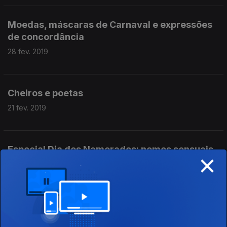
Moedas, máscaras de Carnaval e expressões
de concordância
28 fev. 2019
Cheiros e poetas
21 fev. 2019
Especial Dia dos Namorados: nomes sensuais,
×
pornografia e coisas que podem arruinar um
encontro
14 fev. 2019