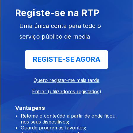
Provérbios e coisas que podem arruinar uma
festa de criança
Registe-se na RTP
07 fev. 2019
Uma única conta para todo o
serviço público de media
Canções dos Beatles, motivos para se ser
despedido e nomes com pelo menos dois A
31 jan. 2019
REGISTE-SE AGORA
Quero registar-me mais tarde
Rimas com meteorologia e anedotas de 20
segundos
Entrar (utilizadores registados)
24 jan. 2019
Vantagens
Retome o conteúdo a partir de onde ficou,
nos seus dispositivos;
Estrangeirismos da informática e nomes de
Guarde programas favoritos;
pizas