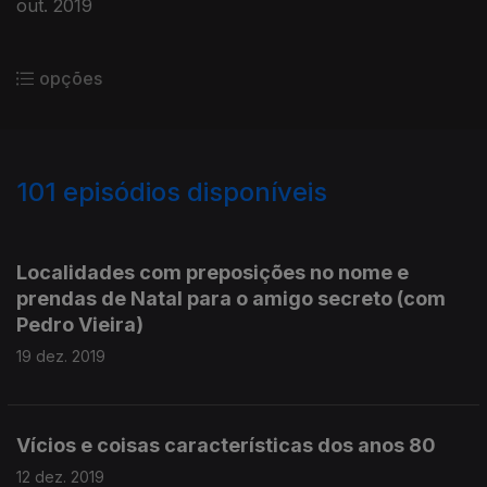
out. 2019
opções
101
episódios disponíveis
431099
408575
391247
374160
359838
346517
329645
Localidades com preposições no nome e
prendas de Natal para o amigo secreto (com
Pedro Vieira)
19 dez. 2019
Vícios e coisas características dos anos 80
12 dez. 2019