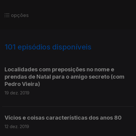
opções
101
episódios disponíveis
431099
408575
391247
374160
359838
346517
329645
Localidades com preposições no nome e
prendas de Natal para o amigo secreto (com
Pedro Vieira)
19 dez. 2019
Vícios e coisas características dos anos 80
12 dez. 2019