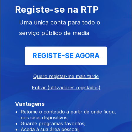
festa de criança
Registe-se na RTP
07 fev. 2019
Uma única conta para todo o
serviço público de media
Canções dos Beatles, motivos para se ser
despedido e nomes com pelo menos dois A
31 jan. 2019
REGISTE-SE AGORA
Rimas com meteorologia e anedotas de 20
Quero registar-me mais tarde
segundos
Entrar (utilizadores registados)
24 jan. 2019
Vantagens
Retome o conteúdo a partir de onde ficou,
Estrangeirismos da informática e nomes de
nos seus dispositivos;
pizas
Guarde programas favoritos;
Aceda à sua área pessoal;
17 jan. 2019