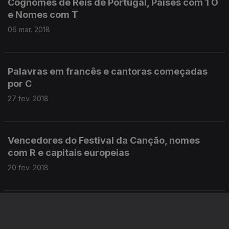
Cognomes de Reis de Portugal, Países com 1 O
e Nomes com T
06 mar. 2018
Palavras em francês e cantoras começadas
por C
27 fev. 2018
Vencedores do Festival da Canção, nomes
com R e capitais europeias
20 fev. 2018
Artistas no intervalo do Superbowl, Objectos
com S e Nomes com V