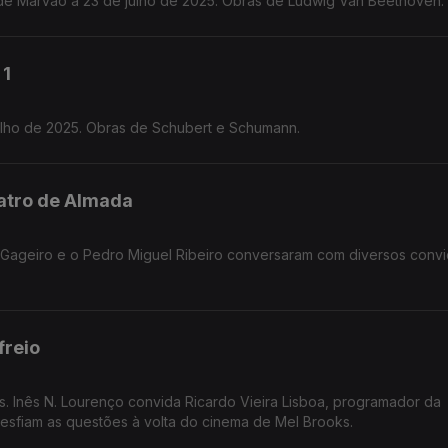
de Marvão a 23 de julho de 2025. Obras de Ludwig Van Beethoven.
 1
Julho de 2025. Obras de Schubert e Schumann.
eatro de Almada
y Gageiro e o Pedro Miguel Ribeiro conversaram com diversos conv
freio
Inês N. Lourenço convida Ricardo Vieira Lisboa, programador da
sfiam as questões à volta do cinema de Mel Brooks.