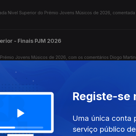
ilhada Nível Superior do Prémio Jovens Músicos de 2026, comentad
erior - Finais PJM 2026
o Prémio Jovens Músicos de 2026, com os comentários Diogo Martin
io
Registe-se
rémio Jovens Músicos de 2026, comentada por Mafalda Carvalho, L
ota e o vencedor Dinis Cabrita.
Uma única conta 
édio- Finais PJM 2026
serviço público d