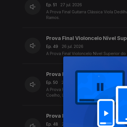
Ep. 51
27 jul. 2026
A Prova Final Guitarra Clássica Viola Ded
Ramos.
Prova Final Violoncelo Nível Sup
Ep. 49
26 jul. 2026
A Prova Final Violoncelo Nível Superior d
Prova Final de Flauta Nível Méd
Ep. 50
26 jul. 2026
A Prova Final de Flauta Nível Médio do P
Coelho, Luís Matos, Pompeu José, Rafael M
Prova Final Contrabaixo Nível M
Ep. 48
25 jul. 2026