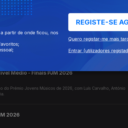
 Prémio Jovens Músicos de 2026, com os comentários de Hugo Corre
r Gonçalo Rebelo.
REGISTE-SE A
vel Superior - Finais PJM 2026
 partir de onde ficou, nos
Quero registar-me mais tar
avoritos;
 e António
ssoal;
Entrar (utilizadores regista
ível Médio - Finais PJM 2026
tónio
ia.
PJM 2026