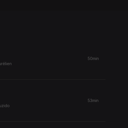
50min
rélien
53min
uzido