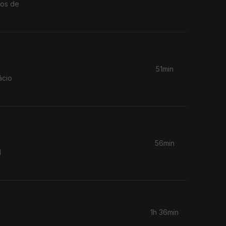
cos de
51min
ácio
56min
l
1h 36min