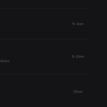
1h 4min
1h 41min
idados
58min