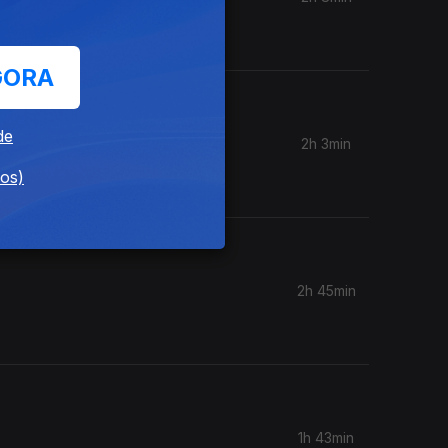
ia, Inês
GORA
de
2h 3min
dos)
2h 45min
1h 43min