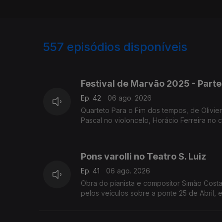
557
episódios disponíveis
944734
932216
922038
Festival de Marvão 2025 - Parte
Ep. 42
06 ago. 2026
Quarteto Para o Fim dos tempos, de Olivie
Pascal no violoncelo, Horácio Ferreira no c
Pons varolli no Teatro S. Luiz
Ep. 41
06 ago. 2026
Obra do pianista e compositor Simão Costa
pelos veículos sobre a ponte 25 de Abril, e