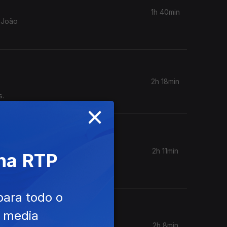
1h 40min
a João
2h 18min
s.
×
2h 11min
 na RTP
eonardo
para todo o
e media
2h 8min