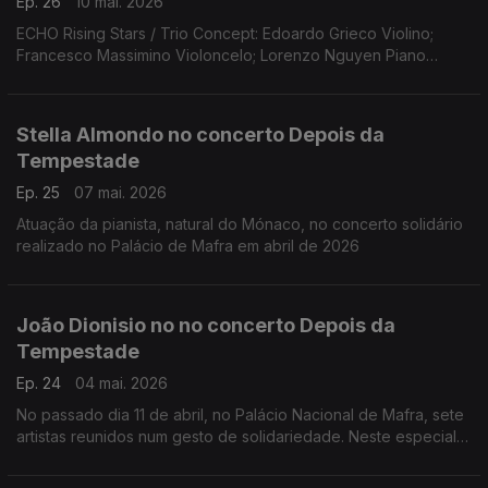
Ep. 26
10 mai. 2026
ECHO Rising Stars / Trio Concept: Edoardo Grieco Violino;
Francesco Massimino Violoncelo; Lorenzo Nguyen Piano
(Fundação Gulbenkian, 15 março 2026)
Obras de Lily Boulange; Alfredo Casella; Clemens K. Thomas d
Marice Ravel
Stella Almondo no concerto Depois da
Tempestade
Ep. 25
07 mai. 2026
Atuação da pianista, natural do Mónaco, no concerto solidário
realizado no Palácio de Mafra em abril de 2026
João Dionisio no no concerto Depois da
Tempestade
Ep. 24
04 mai. 2026
No passado dia 11 de abril, no Palácio Nacional de Mafra, sete
artistas reunidos num gesto de solidariedade. Neste especial
ouvimos a atuação do acordeonista João Dionisio.