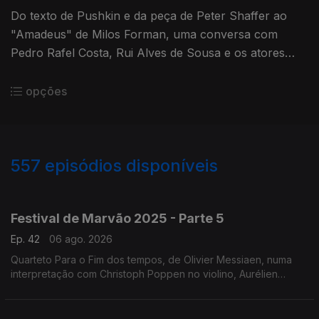
Do texto de Pushkin e da peça de Peter Shaffer ao
"Amadeus" de Milos Forman, uma conversa com
Pedro Rafel Costa, Rui Alves de Sousa e os atores
Diogo Infante e Ivo Canelas. Moderação de Nuno
Galopim
opções
557
episódios disponíveis
944734
932216
922038
901292
897440
817270
764102
711008
653978
Festival de Marvão 2025 - Parte 5
Ep. 42
06 ago. 2026
Quarteto Para o Fim dos tempos, de Olivier Messiaen, numa
interpretação com Christoph Poppen no violino, Aurélien
Pascal no violoncelo, Horácio Ferreira no clarinete e Silke
Avenhaus ao piano.