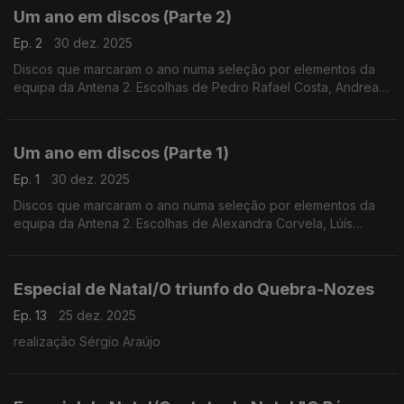
Um ano em discos (Parte 2)
Ep. 2
30 dez. 2025
Discos que marcaram o ano numa seleção por elementos da
equipa da Antena 2. Escolhas de Pedro Rafael Costa, Andrea
Lupi, Luís Caetano, Inês Almeida, António Pires Veloso, João
Pedro e André Pinto.
Um ano em discos (Parte 1)
Ep. 1
30 dez. 2025
Discos que marcaram o ano numa seleção por elementos da
equipa da Antena 2. Escolhas de Alexandra Corvela, Lúís
Caetano, António Pires Veloso, Pedro Rafael Costa, Nuno
Galopim, André Cunha Leal e André Pinto.
Especial de Natal/O triunfo do Quebra-Nozes
Ep. 13
25 dez. 2025
realização Sérgio Araújo