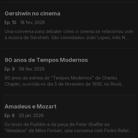
1876
Gershwin no cinema
Ep. 10
18 fev. 2026
Uma conversa para debater como o cinema se relacionou com
a música de Gershwin. São convidados João Lopes, Inês N.
Lourenço e André Cunha Leal, com moderação de Nuno
Galopim.
90 anos de Tempos Modernos
Ep. 9
08 fev. 2026
90 anos da estreia de "Tempos Modernos" de Charles
Chaplin, ocorrida no dia 5 de fevereiro de 1936, no Rivoli
Theatre em Nova Iorque. Inês Lourenço explora os
sentimentos, o contexto e as ideias que envolvem um dos
maiores clássicos do cinema, eternamente moderno.
Amadeus e Mozart
Ep. 8
20 jan. 2026
Do texto de Pushkin e da peça de Peter Shaffer ao
"Amadeus" de Milos Forman, uma conversa com Pedro Rafel
Costa, Rui Alves de Sousa e os atores Diogo Infante e Ivo