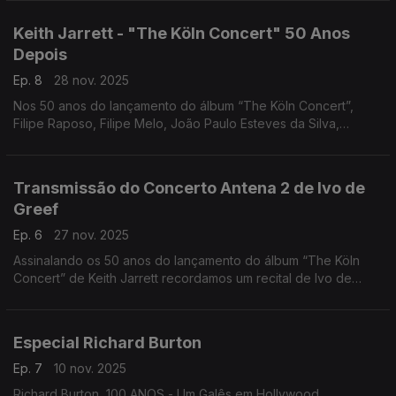
dessa figura singular no panorama norte-americano.
Keith Jarrett - "The Köln Concert" 50 Anos
Depois
Ep. 8
28 nov. 2025
Nos 50 anos do lançamento do álbum “The Köln Concert”,
Filipe Raposo, Filipe Melo, João Paulo Esteves da Silva,
Margarida Campelo e Mário Laginha falam sobre Keith Jarrett.
Uma tertúlia moderada por Nuno Galopim.
Transmissão do Concerto Antena 2 de Ivo de
Greef
Ep. 6
27 nov. 2025
Assinalando os 50 anos do lançamento do álbum “The Köln
Concert” de Keith Jarrett recordamos um recital de Ivo de
Greef gravado pela Antena 2 em 2008. Comentários de João
Almeida e Nuno Galopim.
Especial Richard Burton
Ep. 7
10 nov. 2025
Richard Burton, 100 ANOS - Um Galês em Hollywood