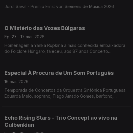
Jordi Saval - Prémio Ernst von Siemens de Música 2026
O Mistério das Vozes Búlgaras
Ep. 27
17 mai. 2026
Homenagem a Yanka Rupkina a mais conhecida embaixadora
do Folclore Húngaro; faleceu, aos 87 anos Concerto
Gulbenkian, 15.11.2025 (Coro Feminino Búlgaro)
Especial À Procura de Um Som Português
16 mai. 2026
Temporada de Concertos da Orquestra Sinfónica Portuguesa
Eduarda Melo, soprano; Tiago Amado Gomes, barítono;
Orquestra Sinfónica Portuguesa; Maestro João Paulo Santos.
Obras de José Vianna da Motta, Frederico de Freitas,
Fernando Lopes-Graça e Joly Braga Santos
Echo Rising Stars - Trio Concept ao vivo na
Gulbenkian