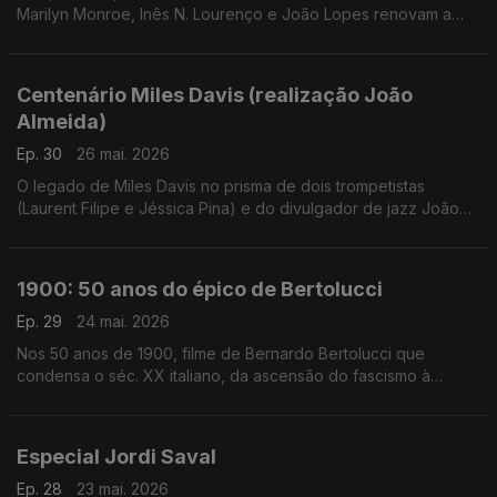
Marilyn Monroe, Inês N. Lourenço e João Lopes renovam a
conversa à volta de um dos maiores mistérios de Hollywood,
com canções e filmes à mistura
Centenário Miles Davis (realização João
Almeida)
Ep. 30
26 mai. 2026
O legado de Miles Davis no prisma de dois trompetistas
(Laurent Filipe e Jéssica Pina) e do divulgador de jazz João
Moreira dos Santos. Excertos de Birth of the Cool, Round
About Midnight, Steamin', Milestones, Porgy and Bess, Kind of
Blue, Sketches of Spain, ESP, In a Silent Way, We Ant Miles,
1900: 50 anos do épico de Bertolucci
Tutu e Doo Bop.
Ep. 29
24 mai. 2026
Nos 50 anos de 1900, filme de Bernardo Bertolucci que
condensa o séc. XX italiano, da ascensão do fascismo à
libertação, Inês N. Lourenço convida Rui Alves de Sousa para
uma conversa à volta deste clássico moderno.
Especial Jordi Saval
Ep. 28
23 mai. 2026