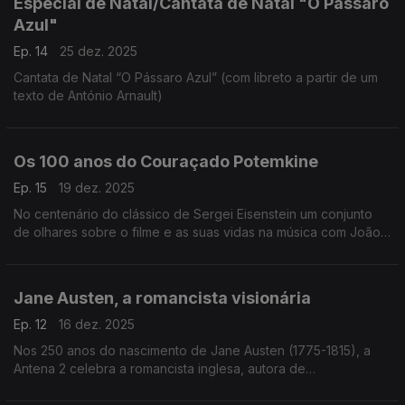
Especial de Natal/Cantata de Natal "O Pássaro
Azul"
Ep. 14
25 dez. 2025
Cantata de Natal “O Pássaro Azul” (com libreto a partir de um
texto de António Arnault)
Os 100 anos do Couraçado Potemkine
Ep. 15
19 dez. 2025
No centenário do clássico de Sergei Eisenstein um conjunto
de olhares sobre o filme e as suas vidas na música com João
Lopes, João Paulo Esteves da Silva e Luis Miguel Oliveira.
Jane Austen, a romancista visionária
Ep. 12
16 dez. 2025
Nos 250 anos do nascimento de Jane Austen (1775-1815), a
Antena 2 celebra a romancista inglesa, autora de
"Sensibilidade e Bom Senso", com um programa especial da
autoria de Miriam Cardoso, dedicado à sua vida e obra.