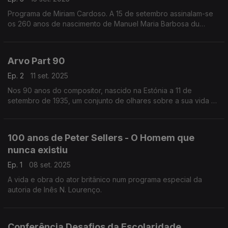
Programa de Miriam Cardoso. A 15 de setembro assinalam-se
os 260 anos de nascimento de Manuel Maria Barbosa du
Bocage. Considerado o representante mais completo do
século XVIII em Portugal, ...
Arvo Part 90
Ep. 2
11 set. 2025
Nos 90 anos do compositor, nascido na Estónia a 11 de
setembro de 1935, um conjunto de olhares sobre a sua vida e
obra.
100 anos de Peter Sellers - O Homem que
nunca existiu
Ep. 1
08 set. 2025
A vida e obra do ator britânico num programa especial da
autoria de Inês N. Lourenço.
Conferência Desafios da Escolaridade