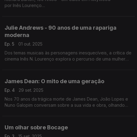
por Inês Lourenço
A vida cheia do maior ator galês, num especial dedicado à sua
arte do monólogo e ao talento esculpido entre o teatro e o
cinema, sem esquecer o romance ardente com Elizabeth
Julie Andrews - 90 anos de uma rapariga
Taylor e o orgulho da terra natal.
moderna
Ep. 5
01 out. 2025
Dos temas musicais às personagens inesquecíveis, a crítica de
cinema Inês N. Lourenço explora o percurso de uma mulher
moderna, que nunca deixou de ser clássica.
James Dean: O mito de uma geração
Ep. 4
29 set. 2025
Nos 70 anos da trágica morte de James Dean, João Lopes e
Nuno Galopim conversam sobre a sua vida e obra, olhando
detalhadamente sobre as suas três longas-metragens.
Um olhar sobre Bocage
Ep. 3
15 set. 2025