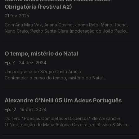
Obrigatória (Festival A2)
01 fev. 2025
Com Ana Mira Vaz, Ariana Cosme, Joana Rato, Mário Rocha,
Nuno Crato, Pedro Santa-Clara (moderação de João Paulo
Baltazar)
O tempo, mistério do Natal
Ep. 7
24 dez. 2024
Um programa de Sérgio Costa Araújo
Contemplar o curso do tempo, mistério do Natal
O tempo trabalha, opera mudanças. Assim é o tempo que nos
conduz ao Natal. No especial deste ano vamos abraçar esse
tempo e com ele descer em direção ao dia 25 e, talvez, ir um
Alexandre O'Neill 05 Um Adeus Português
pouco mais além.
Nesta jornada, debaixo de nuvens chuviscosas, os dias vão
Ep. 12
19 dez. 2024
diminuindo, e as noites aumentando, vamos percorrer
Do livro "Poesias Completas & Dispersos" de Alexandre
procissões de gente mascarada, iluminadas por fogos, velas e
O'Neill, edição de Maria Antónia Oliveira, ed. Assírio & Alvim
santos. Vamos contemplar tudo isto na privacidade do tempo
(realização e leitura de Raquel Marinho)
sagrado e profano, ao som de cânticos de Natal medievais e