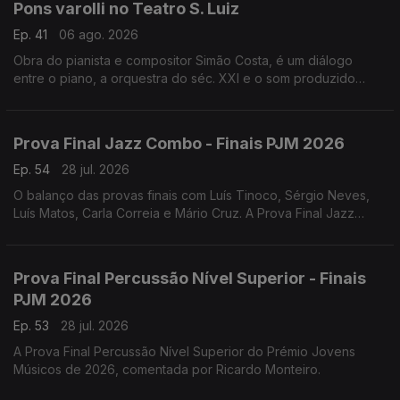
Pons varolli no Teatro S. Luiz
Ep. 41
06 ago. 2026
Obra do pianista e compositor Simão Costa, é um diálogo
entre o piano, a orquestra do séc. XXI e o som produzido
pelos veículos sobre a ponte 25 de Abril, e teve a sua estreia
absoluta a 18 de julho de 2026.
Prova Final Jazz Combo - Finais PJM 2026
Ep. 54
28 jul. 2026
O balanço das provas finais com Luís Tinoco, Sérgio Neves,
Luís Matos, Carla Correia e Mário Cruz. A Prova Final Jazz
Combo do Prémio Jovens Músicos de 2026, comentada por
Henrique Portovedo e Matilde Almeida.
Prova Final Percussão Nível Superior - Finais
PJM 2026
Ep. 53
28 jul. 2026
A Prova Final Percussão Nível Superior do Prémio Jovens
Músicos de 2026, comentada por Ricardo Monteiro.