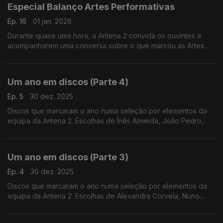
Especial Balanço Artes Performativas
Ep. 16
01 jan. 2026
Durante quase uma hora, a Antena 2 convida os ouvintes a
acompanharem uma conversa sobre o que marcou as Artes
Performativas ao longo do último ano.
Um ano em discos (Parte 4)
Ep. 5
30 dez. 2025
Discos que marcaram o ano numa seleção por elementos da
equipa da Antena 2. Escolhas de Înês Almeida, João Pedro,
João Moreira dos Santos e Pedro Coelho.
Um ano em discos (Parte 3)
Ep. 4
30 dez. 2025
Discos que marcaram o ano numa seleção por elementos da
equipa da Antena 2. Escolhas de Alexandra Corvela, Nuno
Galopim, Pedro Coelho, João Moreira dos Santos, Andrea Lupi
e André Cunha Leal.