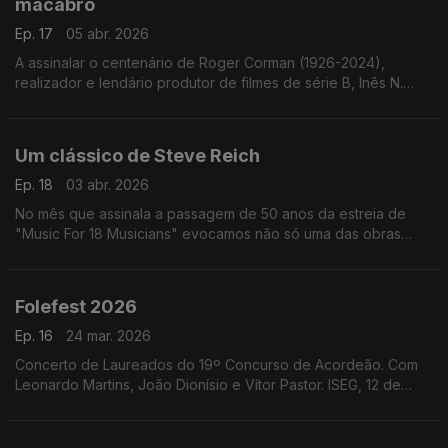
macabro
Ep. 17
05 abr. 2026
A assinalar o centenário de Roger Corman (1926-2024),
realizador e lendário produtor de filmes de série B, Inês N.
Lourenço explora a influência de Edgar Allan Poe na sua obra.
Um clássico de Steve Reich
Ep. 18
03 abr. 2026
No mês que assinala a passagem de 50 anos da estreia de
"Music For 18 Musicians" evocamos não só uma das obras
mais importantes de Steve Reich mas um marco na história da
música do final do século XX.
Folefest 2026
Ep. 16
24 mar. 2026
Concerto de Laureados do 19º Concurso de Acordeão. Com
Leonardo Martins, João Dionísio e Vítor Pastor. ISEG, 12 de
março de 2026.