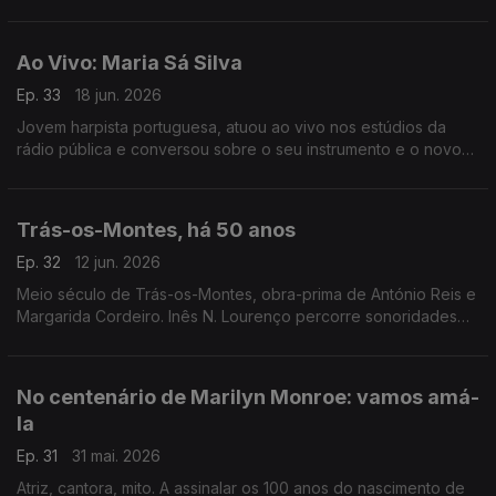
para uma conversa onde se desfiam as questões à volta do
cinema de Mel Brooks.
Ao Vivo: Maria Sá Silva
Ep. 33
18 jun. 2026
Jovem harpista portuguesa, atuou ao vivo nos estúdios da
rádio pública e conversou sobre o seu instrumento e o novo
disco que dedicou a Carlos Paredes.
Trás-os-Montes, há 50 anos
Ep. 32
12 jun. 2026
Meio século de Trás-os-Montes, obra-prima de António Reis e
Margarida Cordeiro. Inês N. Lourenço percorre sonoridades
do próprio filme e aquilo que se escreveu à época sobre este
marco do cinema português.
No centenário de Marilyn Monroe: vamos amá-
la
Ep. 31
31 mai. 2026
Atriz, cantora, mito. A assinalar os 100 anos do nascimento de