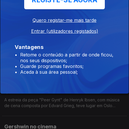
REGISTE-SE AGORA
Foi rei de Portugal, por apenas 53 dias, de 10 de março a 2 de
maio de 1826, como D. Pedro IV. De 1822 a 1931 foi também o
1º imperador do Brasil. Neste especial evocamos as suas
Quero registar-me mais tarde
dimensões como estadista e compositor.
Entrar (utilizadores registados)
Ao Vivo - Francisco Luís
Ep. 12
23 fev. 2026
Vantagens
Francisco Luís, guitarrista clássico, apresenta Ao Vivo na
Retome o conteúdo a partir de onde ficou,
Antena 2 obras de François Couperin e Johann Kaspar Mertz.
nos seus dispositivos;
Guarde programas favoritos;
Aceda à sua área pessoal;
150 anos da estreia de Peer Gynt de Edvard
Grieg
Ep. 11
22 fev. 2026
A estreia da peça "Peer Gynt" de Henryk Ibsen, com música
de cena composta por Edvard Grieg, teve lugar em Oslo
(então Christiania), há 150 anos, no dia 24 de Fevereiro de
1876
Gershwin no cinema