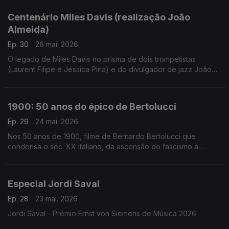
com canções e filmes à mistura
Centenário Miles Davis (realização João
Almeida)
Ep. 30
26 mai. 2026
O legado de Miles Davis no prisma de dois trompetistas
(Laurent Filipe e Jéssica Pina) e do divulgador de jazz João
Moreira dos Santos. Excertos de Birth of the Cool, Round
About Midnight, Steamin', Milestones, Porgy and Bess, Kind of
Blue, Sketches of Spain, ESP, In a Silent Way, We Ant Miles,
1900: 50 anos do épico de Bertolucci
Tutu e Doo Bop.
Ep. 29
24 mai. 2026
Nos 50 anos de 1900, filme de Bernardo Bertolucci que
condensa o séc. XX italiano, da ascensão do fascismo à
libertação, Inês N. Lourenço convida Rui Alves de Sousa para
uma conversa à volta deste clássico moderno.
Especial Jordi Saval
Ep. 28
23 mai. 2026
Jordi Saval - Prémio Ernst von Siemens de Música 2026