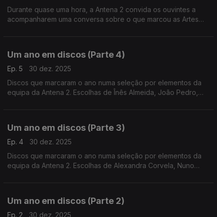
Durante quase uma hora, a Antena 2 convida os ouvintes a
acompanharem uma conversa sobre o que marcou as Artes
Performativas ao longo do último ano.
Um ano em discos (Parte 4)
Ep. 5
30 dez. 2025
Discos que marcaram o ano numa seleção por elementos da
equipa da Antena 2. Escolhas de Înês Almeida, João Pedro,
João Moreira dos Santos e Pedro Coelho.
Um ano em discos (Parte 3)
Ep. 4
30 dez. 2025
Discos que marcaram o ano numa seleção por elementos da
equipa da Antena 2. Escolhas de Alexandra Corvela, Nuno
Galopim, Pedro Coelho, João Moreira dos Santos, Andrea Lupi
e André Cunha Leal.
Um ano em discos (Parte 2)
Ep. 2
30 dez. 2025