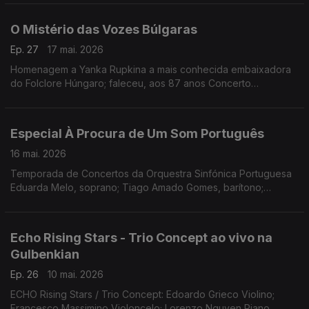
O Mistério das Vozes Búlgaras
Ep. 27
17 mai. 2026
Homenagem a Yanka Rupkina a mais conhecida embaixadora
do Folclore Húngaro; faleceu, aos 87 anos Concerto
Gulbenkian, 15.11.2025 (Coro Feminino Búlgaro)
Especial À Procura de Um Som Português
16 mai. 2026
Temporada de Concertos da Orquestra Sinfónica Portuguesa
Eduarda Melo, soprano; Tiago Amado Gomes, barítono;
Orquestra Sinfónica Portuguesa; Maestro João Paulo Santos.
Obras de José Vianna da Motta, Frederico de Freitas,
Fernando Lopes-Graça e Joly Braga Santos
Echo Rising Stars - Trio Concept ao vivo na
Gulbenkian
Ep. 26
10 mai. 2026
ECHO Rising Stars / Trio Concept: Edoardo Grieco Violino;
Francesco Massimino Violoncelo; Lorenzo Nguyen Piano