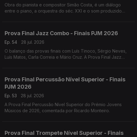
Obra do pianista e compositor Simão Costa, é um diálogo
entre o piano, a orquestra do séc. XXI e o som produzido
pelos veículos sobre a ponte 25 de Abril, e teve a sua estreia
absoluta a 18 de julho de 2026.
Prova Final Jazz Combo - Finais PJM 2026
Ep. 54
28 jul. 2026
O balanço das provas finais com Luís Tinoco, Sérgio Neves,
Luís Matos, Carla Correia e Mário Cruz. A Prova Final Jazz
Combo do Prémio Jovens Músicos de 2026, comentada por
Henrique Portovedo e Matilde Almeida.
Prova Final Percussão Nível Superior - Finais
PJM 2026
Ep. 53
28 jul. 2026
A Prova Final Percussão Nível Superior do Prémio Jovens
Músicos de 2026, comentada por Ricardo Monteiro.
Prova Final Trompete Nível Superior - Finais