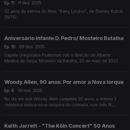
Ep. 11
11 dez. 2025
50 anos da estreia do filme "Barry Lyndon", de Stanley Kubrik
(1975).
Aniversário Infante D. Pedro/ Mosteiro Batalha
Ep. 10
09 dez. 2025
Capela Gregoriana Psalterium sob a direção de Alberto
Medina de Seiça. Mosteiro da Batalha, 20 de maio de 2023.
Woody Allen, 90 anos: Por amor a Nova Iorque
Ep. 9
30 nov. 2025
No dia em que Woody Allen completa 90 anos, a Antena 2
celebra a mística nova-iorquina do cineasta, com Inês N.
Lourenço a percorrer os filmes, motivos e idiossincrasias
dessa figura singular no panorama norte-americano.
Keith Jarrett - "The Köln Concert" 50 Anos