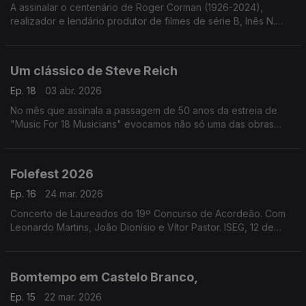
A assinalar o centenário de Roger Corman (1926-2024),
realizador e lendário produtor de filmes de série B, Inês N.
Lourenço explora a influência de Edgar Allan Poe na sua obra.
Um clássico de Steve Reich
Ep. 18
03 abr. 2026
No mês que assinala a passagem de 50 anos da estreia de
"Music For 18 Musicians" evocamos não só uma das obras
mais importantes de Steve Reich mas um marco na história da
música do final do século XX.
Folefest 2026
Ep. 16
24 mar. 2026
Concerto de Laureados do 19º Concurso de Acordeão. Com
Leonardo Martins, João Dionísio e Vítor Pastor. ISEG, 12 de
março de 2026.
Bomtempo em Castelo Branco,
Ep. 15
22 mar. 2026