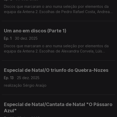
Discos que marcaram o ano numa seleção por elementos da
equipa da Antena 2. Escolhas de Pedro Rafael Costa, Andrea
Lupi, Luís Caetano, Inês Almeida, António Pires Veloso, João
Pedro e André Pinto.
Um ano em discos (Parte 1)
Ep. 1
30 dez. 2025
Discos que marcaram o ano numa seleção por elementos da
equipa da Antena 2. Escolhas de Alexandra Corvela, Lúís
Caetano, António Pires Veloso, Pedro Rafael Costa, Nuno
Galopim, André Cunha Leal e André Pinto.
Especial de Natal/O triunfo do Quebra-Nozes
Ep. 13
25 dez. 2025
realização Sérgio Araújo
Especial de Natal/Cantata de Natal "O Pássaro
Azul"