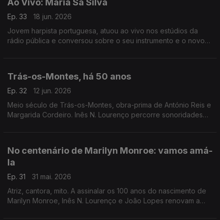
Ao Vivo: Maria Sá Silva
Ep. 33
18 jun. 2026
Jovem harpista portuguesa, atuou ao vivo nos estúdios da
rádio pública e conversou sobre o seu instrumento e o novo
disco que dedicou a Carlos Paredes.
Trás-os-Montes, há 50 anos
Ep. 32
12 jun. 2026
Meio século de Trás-os-Montes, obra-prima de António Reis e
Margarida Cordeiro. Inês N. Lourenço percorre sonoridades
do próprio filme e aquilo que se escreveu à época sobre este
marco do cinema português.
No centenário de Marilyn Monroe: vamos amá-
la
Ep. 31
31 mai. 2026
Atriz, cantora, mito. A assinalar os 100 anos do nascimento de
Marilyn Monroe, Inês N. Lourenço e João Lopes renovam a
conversa à volta de um dos maiores mistérios de Hollywood,