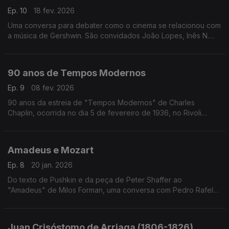
Ep. 10
18 fev. 2026
Uma conversa para debater como o cinema se relacionou com
a música de Gershwin. São convidados João Lopes, Inês N.
Lourenço e André Cunha Leal, com moderação de Nuno
Galopim.
90 anos de Tempos Modernos
Ep. 9
08 fev. 2026
90 anos da estreia de "Tempos Modernos" de Charles
Chaplin, ocorrida no dia 5 de fevereiro de 1936, no Rivoli
Theatre em Nova Iorque. Inês Lourenço explora os
sentimentos, o contexto e as ideias que envolvem um dos
maiores clássicos do cinema, eternamente moderno.
Amadeus e Mozart
Ep. 8
20 jan. 2026
Do texto de Pushkin e da peça de Peter Shaffer ao
"Amadeus" de Milos Forman, uma conversa com Pedro Rafel
Costa, Rui Alves de Sousa e os atores Diogo Infante e Ivo
Canelas. Moderação de Nuno Galopim
Juan Crisóstomo de Arriaga (1806-1826)