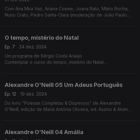
Com Ana Mira Vaz, Ariana Cosme, Joana Rato, Mário Rocha,
Nuno Crato, Pedro Santa-Clara (moderação de João Paulo
Baltazar)
O tempo, mistério do Natal
Ep. 7
24 dez. 2024
Um programa de Sérgio Costa Araújo
Contemplar o curso do tempo, mistério do Natal
O tempo trabalha, opera mudanças. Assim é o tempo que nos
conduz ao Natal. No especial deste ano vamos abraçar esse
tempo e com ele descer em direção ao dia 25 e, talvez, ir um
Alexandre O'Neill 05 Um Adeus Português
pouco mais além.
Nesta jornada, debaixo de nuvens chuviscosas, os dias vão
Ep. 12
19 dez. 2024
diminuindo, e as noites aumentando, vamos percorrer
Do livro "Poesias Completas & Dispersos" de Alexandre
procissões de gente mascarada, iluminadas por fogos, velas e
O'Neill, edição de Maria Antónia Oliveira, ed. Assírio & Alvim
santos. Vamos contemplar tudo isto na privacidade do tempo
(realização e leitura de Raquel Marinho)
sagrado e profano, ao som de cânticos de Natal medievais e
renascentistas da autoria de The Sixteen e Harry Christophers.
Alexandre O'Neill 04 Amália