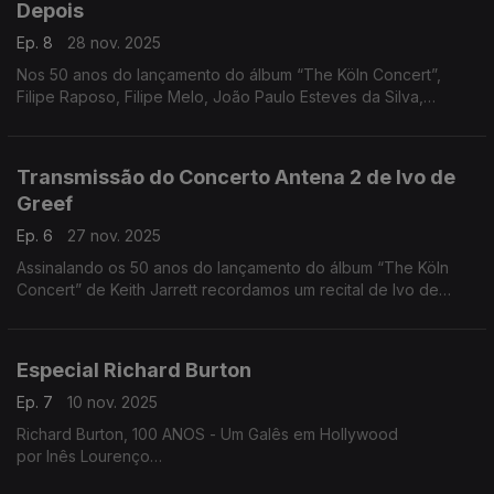
Depois
Ep. 8
28 nov. 2025
Nos 50 anos do lançamento do álbum “The Köln Concert”,
Filipe Raposo, Filipe Melo, João Paulo Esteves da Silva,
Margarida Campelo e Mário Laginha falam sobre Keith Jarrett.
Uma tertúlia moderada por Nuno Galopim.
Transmissão do Concerto Antena 2 de Ivo de
Greef
Ep. 6
27 nov. 2025
Assinalando os 50 anos do lançamento do álbum “The Köln
Concert” de Keith Jarrett recordamos um recital de Ivo de
Greef gravado pela Antena 2 em 2008. Comentários de João
Almeida e Nuno Galopim.
Especial Richard Burton
Ep. 7
10 nov. 2025
Richard Burton, 100 ANOS - Um Galês em Hollywood
por Inês Lourenço
A vida cheia do maior ator galês, num especial dedicado à sua