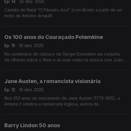
Ep. 14
25 dez. 2025
Cantata de Natal “O Pássaro Azul” (com libreto a partir de um
texto de António Arnault)
Os 100 anos do Couraçado Potemkine
Ep. 15
19 dez. 2025
No centenário do clássico de Sergei Eisenstein um conjunto
de olhares sobre o filme e as suas vidas na música com João
Lopes, João Paulo Esteves da Silva e Luis Miguel Oliveira.
Jane Austen, a romancista visionária
Ep. 12
16 dez. 2025
Nos 250 anos do nascimento de Jane Austen (1775-1815), a
Antena 2 celebra a romancista inglesa, autora de
"Sensibilidade e Bom Senso", com um programa especial da
autoria de Miriam Cardoso, dedicado à sua vida e obra.
Barry Lindon 50 anos