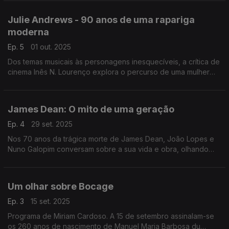
arte do monólogo e ao talento esculpido entre o teatro e o
cinema, sem esquecer o romance ardente com Elizabeth
Julie Andrews - 90 anos de uma rapariga
Taylor e o orgulho da terra natal.
moderna
Ep. 5
01 out. 2025
Dos temas musicais às personagens inesquecíveis, a crítica de
cinema Inês N. Lourenço explora o percurso de uma mulher
moderna, que nunca deixou de ser clássica.
James Dean: O mito de uma geração
Ep. 4
29 set. 2025
Nos 70 anos da trágica morte de James Dean, João Lopes e
Nuno Galopim conversam sobre a sua vida e obra, olhando
detalhadamente sobre as suas três longas-metragens.
Um olhar sobre Bocage
Ep. 3
15 set. 2025
Programa de Miriam Cardoso. A 15 de setembro assinalam-se
os 260 anos de nascimento de Manuel Maria Barbosa du