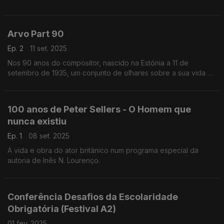
Bocage. Considerado o representante mais completo do
século XVIII em Portugal, ...
Arvo Part 90
Ep. 2
11 set. 2025
Nos 90 anos do compositor, nascido na Estónia a 11 de
setembro de 1935, um conjunto de olhares sobre a sua vida e
obra.
100 anos de Peter Sellers - O Homem que
nunca existiu
Ep. 1
08 set. 2025
A vida e obra do ator britânico num programa especial da
autoria de Inês N. Lourenço.
Conferência Desafios da Escolaridade
Obrigatória (Festival A2)
01 fev. 2025