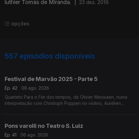
luthier Tomás de Miranda.
|
23 dez. 2016
opções
557
episódios disponíveis
944734
932216
922038
901292
897440
817270
764102
711008
653978
630264
Festival de Marvão 2025 - Parte 5
Ep. 42
06 ago. 2026
Quarteto Para o Fim dos tempos, de Olivier Messiaen, numa
interpretação com Christoph Poppen no violino, Aurélien
Pascal no violoncelo, Horácio Ferreira no clarinete e Silke
Avenhaus ao piano.
Pons varolli no Teatro S. Luiz
Ep. 41
06 ago. 2026