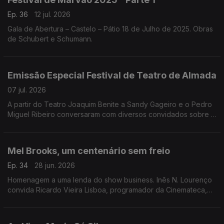
Ep. 36
12 jul. 2026
Gala de Abertura – Castelo – Pátio 18 de Julho de 2025. Obras
de Schubert e Schumann.
Emissão Especial Festival de Teatro de Almada
07 jul. 2026
A partir do Teatro Joaquim Benite a Sandy Gageiro e o Pedro
Miguel Ribeiro conversaram com diversos convidados sobre o
Festival de Teatro de Almada.
Mel Brooks, um centenário sem freio
Ep. 34
28 jun. 2026
Homenagem a uma lenda do show business. Inês N. Lourenço
convida Ricardo Vieira Lisboa, programador da Cinemateca,
para uma conversa onde se desfiam as questões à volta do
cinema de Mel Brooks.