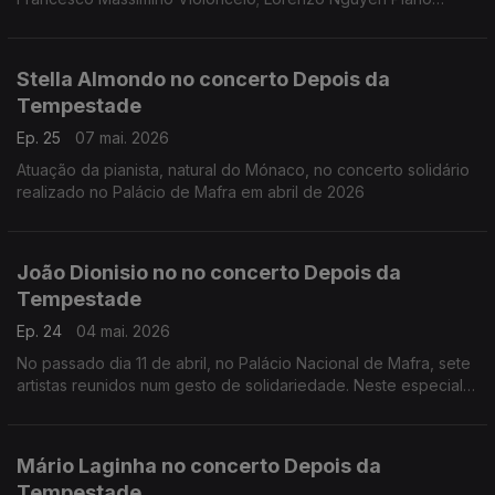
(Fundação Gulbenkian, 15 março 2026)
Obras de Lily Boulange; Alfredo Casella; Clemens K. Thomas d
Marice Ravel
Stella Almondo no concerto Depois da
Tempestade
Ep. 25
07 mai. 2026
Atuação da pianista, natural do Mónaco, no concerto solidário
realizado no Palácio de Mafra em abril de 2026
João Dionisio no no concerto Depois da
Tempestade
Ep. 24
04 mai. 2026
No passado dia 11 de abril, no Palácio Nacional de Mafra, sete
artistas reunidos num gesto de solidariedade. Neste especial
ouvimos a atuação do acordeonista João Dionisio.
Mário Laginha no concerto Depois da
Tempestade