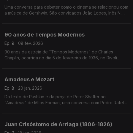
Uma conversa para debater como o cinema se relacionou com
a música de Gershwin. São convidados João Lopes, Inês N.
Lourenço e André Cunha Leal, com moderação de Nuno
Galopim.
90 anos de Tempos Modernos
Ep. 9
08 fev. 2026
90 anos da estreia de "Tempos Modernos" de Charles
Chaplin, ocorrida no dia 5 de fevereiro de 1936, no Rivoli
Theatre em Nova Iorque. Inês Lourenço explora os
sentimentos, o contexto e as ideias que envolvem um dos
maiores clássicos do cinema, eternamente moderno.
Amadeus e Mozart
Ep. 8
20 jan. 2026
Do texto de Pushkin e da peça de Peter Shaffer ao
"Amadeus" de Milos Forman, uma conversa com Pedro Rafel
Costa, Rui Alves de Sousa e os atores Diogo Infante e Ivo
Canelas. Moderação de Nuno Galopim
Juan Crisóstomo de Arriaga (1806-1826)
Ep. 7
18 jan. 2026