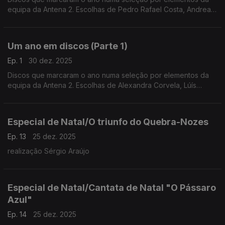
equipa da Antena 2. Escolhas de Pedro Rafael Costa, Andrea
Lupi, Luís Caetano, Inês Almeida, António Pires Veloso, João
Pedro e André Pinto.
Um ano em discos (Parte 1)
Ep. 1
30 dez. 2025
Discos que marcaram o ano numa seleção por elementos da
equipa da Antena 2. Escolhas de Alexandra Corvela, Lúís
Caetano, António Pires Veloso, Pedro Rafael Costa, Nuno
Galopim, André Cunha Leal e André Pinto.
Especial de Natal/O triunfo do Quebra-Nozes
Ep. 13
25 dez. 2025
realização Sérgio Araújo
Especial de Natal/Cantata de Natal "O Pássaro
Azul"
Ep. 14
25 dez. 2025