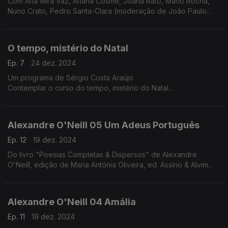
Com Ana Mira Vaz, Ariana Cosme, Joana Rato, Mário Rocha,
Nuno Crato, Pedro Santa-Clara (moderação de João Paulo
Baltazar)
O tempo, mistério do Natal
Ep. 7
24 dez. 2024
Um programa de Sérgio Costa Araújo
Contemplar o curso do tempo, mistério do Natal
O tempo trabalha, opera mudanças. Assim é o tempo que nos
conduz ao Natal. No especial deste ano vamos abraçar esse
tempo e com ele descer em direção ao dia 25 e, talvez, ir um
Alexandre O'Neill 05 Um Adeus Português
pouco mais além.
Nesta jornada, debaixo de nuvens chuviscosas, os dias vão
Ep. 12
19 dez. 2024
diminuindo, e as noites aumentando, vamos percorrer
Do livro "Poesias Completas & Dispersos" de Alexandre
procissões de gente mascarada, iluminadas por fogos, velas e
O'Neill, edição de Maria Antónia Oliveira, ed. Assírio & Alvim
santos. Vamos contemplar tudo isto na privacidade do tempo
(realização e leitura de Raquel Marinho)
sagrado e profano, ao som de cânticos de Natal medievais e
renascentistas da autoria de The Sixteen e Harry Christophers.
Alexandre O'Neill 04 Amália
Ep. 11
19 dez. 2024