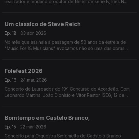
realizador e lendário produtor de filmes de série B, Inês N.
Lourenço explora a influência de Edgar Allan Poe na sua obra.
Um clássico de Steve Reich
Ep. 18
03 abr. 2026
No mês que assinala a passagem de 50 anos da estreia de
"Music For 18 Musicians" evocamos não só uma das obras
mais importantes de Steve Reich mas um marco na história da
música do final do século XX.
Folefest 2026
Ep. 16
24 mar. 2026
Concerto de Laureados do 19º Concurso de Acordeão. Com
Leonardo Martins, João Dionísio e Vítor Pastor. ISEG, 12 de
março de 2026.
Bomtempo em Castelo Branco,
Ep. 15
22 mar. 2026
Concerto pela Orquestra Sinfonietta de Cadstelo Branco