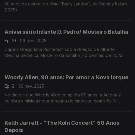
50 anos da estreia do filme "Barry Lyndon", de Stanley Kubrik
(1975).
Aniversário Infante D. Pedro/ Mosteiro Batalha
Ep. 10
09 dez. 2025
Capela Gregoriana Psalterium sob a direção de Alberto
Medina de Seiça. Mosteiro da Batalha, 20 de maio de 2023.
Woody Allen, 90 anos: Por amor a Nova Iorque
Ep. 9
30 nov. 2025
No dia em que Woody Allen completa 90 anos, a Antena 2
celebra a mística nova-iorquina do cineasta, com Inês N.
Lourenço a percorrer os filmes, motivos e idiossincrasias
dessa figura singular no panorama norte-americano.
Keith Jarrett - "The Köln Concert" 50 Anos
Depois