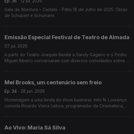
Ep. 36
12 jul. 2026
Gala de Abertura – Castelo – Pátio 18 de Julho de 2025. Obras
de Schubert e Schumann.
Emissão Especial Festival de Teatro de Almada
07 jul. 2026
A partir do Teatro Joaquim Benite a Sandy Gageiro e o Pedro
Miguel Ribeiro conversaram com diversos convidados sobre o
Festival de Teatro de Almada.
Mel Brooks, um centenário sem freio
Ep. 34
28 jun. 2026
Homenagem a uma lenda do show business. Inês N. Lourenço
convida Ricardo Vieira Lisboa, programador da Cinemateca,
para uma conversa onde se desfiam as questões à volta do
cinema de Mel Brooks.
Ao Vivo: Maria Sá Silva