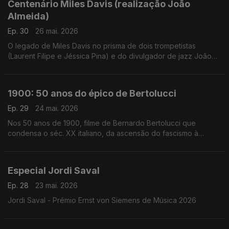
Centenário Miles Davis (realização João
Almeida)
Ep. 30
26 mai. 2026
O legado de Miles Davis no prisma de dois trompetistas
(Laurent Filipe e Jéssica Pina) e do divulgador de jazz João
Moreira dos Santos. Excertos de Birth of the Cool, Round
About Midnight, Steamin', Milestones, Porgy and Bess, Kind of
Blue, Sketches of Spain, ESP, In a Silent Way, We Ant Miles,
1900: 50 anos do épico de Bertolucci
Tutu e Doo Bop.
Ep. 29
24 mai. 2026
Nos 50 anos de 1900, filme de Bernardo Bertolucci que
condensa o séc. XX italiano, da ascensão do fascismo à
libertação, Inês N. Lourenço convida Rui Alves de Sousa para
uma conversa à volta deste clássico moderno.
Especial Jordi Saval
Ep. 28
23 mai. 2026
Jordi Saval - Prémio Ernst von Siemens de Música 2026