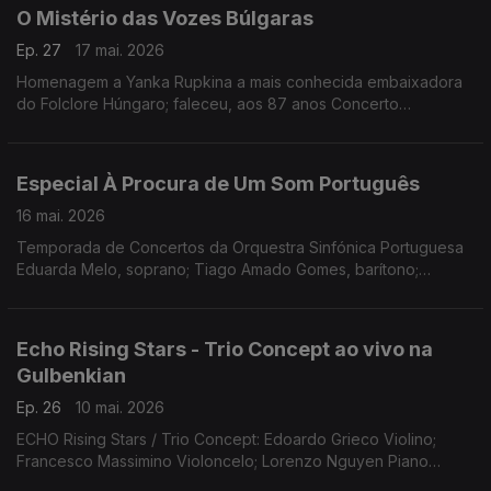
O Mistério das Vozes Búlgaras
Ep. 27
17 mai. 2026
Homenagem a Yanka Rupkina a mais conhecida embaixadora
do Folclore Húngaro; faleceu, aos 87 anos Concerto
Gulbenkian, 15.11.2025 (Coro Feminino Búlgaro)
Especial À Procura de Um Som Português
16 mai. 2026
Temporada de Concertos da Orquestra Sinfónica Portuguesa
Eduarda Melo, soprano; Tiago Amado Gomes, barítono;
Orquestra Sinfónica Portuguesa; Maestro João Paulo Santos.
Obras de José Vianna da Motta, Frederico de Freitas,
Fernando Lopes-Graça e Joly Braga Santos
Echo Rising Stars - Trio Concept ao vivo na
Gulbenkian
Ep. 26
10 mai. 2026
ECHO Rising Stars / Trio Concept: Edoardo Grieco Violino;
Francesco Massimino Violoncelo; Lorenzo Nguyen Piano
(Fundação Gulbenkian, 15 março 2026)