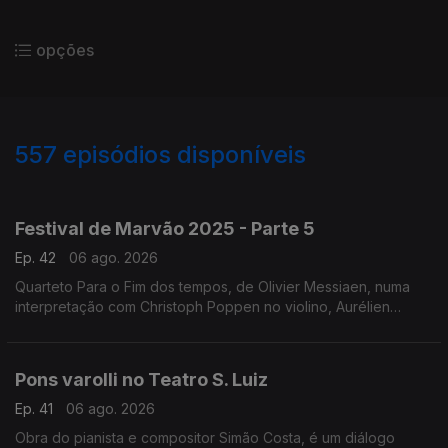
opções
557
episódios disponíveis
944734
932216
922038
901292
897440
817270
764102
711008
653978
Festival de Marvão 2025 - Parte 5
Ep. 42
06 ago. 2026
Quarteto Para o Fim dos tempos, de Olivier Messiaen, numa
interpretação com Christoph Poppen no violino, Aurélien
Pascal no violoncelo, Horácio Ferreira no clarinete e Silke
Avenhaus ao piano.
Pons varolli no Teatro S. Luiz
Ep. 41
06 ago. 2026
Obra do pianista e compositor Simão Costa, é um diálogo