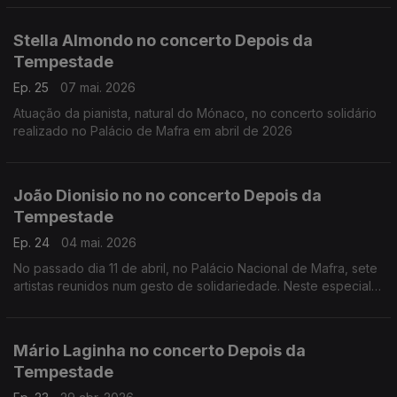
Obras de Lily Boulange; Alfredo Casella; Clemens K. Thomas d
Marice Ravel
Stella Almondo no concerto Depois da
Tempestade
Ep. 25
07 mai. 2026
Atuação da pianista, natural do Mónaco, no concerto solidário
realizado no Palácio de Mafra em abril de 2026
João Dionisio no no concerto Depois da
Tempestade
Ep. 24
04 mai. 2026
No passado dia 11 de abril, no Palácio Nacional de Mafra, sete
artistas reunidos num gesto de solidariedade. Neste especial
ouvimos a atuação do acordeonista João Dionisio.
Mário Laginha no concerto Depois da
Tempestade