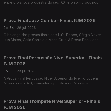
entre o piano, a orquestra do séc. XXI e o som produzido
pelos veículos sobre a ponte 25 de Abril, e teve a sua estreia
absoluta a 18 de julho de 2026.
Prova Final Jazz Combo - Finais PJM 2026
Ep. 54
28 jul. 2026
O balanço das provas finais com Luís Tinoco, Sérgio Neves,
Luís Matos, Carla Correia e Mário Cruz. A Prova Final Jazz
Combo do Prémio Jovens Músicos de 2026, comentada por
Henrique Portovedo e Matilde Almeida.
Prova Final Percussão Nível Superior - Finais
PJM 2026
Ep. 53
28 jul. 2026
A Prova Final Percussão Nível Superior do Prémio Jovens
Músicos de 2026, comentada por Ricardo Monteiro.
Prova Final Trompete Nível Superior - Finais
PJM 2026