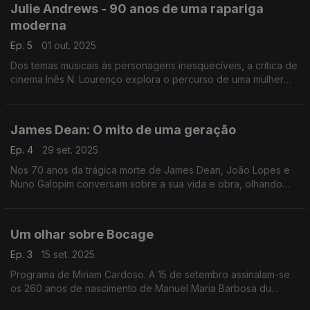
Julie Andrews - 90 anos de uma rapariga
Taylor e o orgulho da terra natal.
moderna
Ep. 5
01 out. 2025
Dos temas musicais às personagens inesquecíveis, a crítica de
cinema Inês N. Lourenço explora o percurso de uma mulher
moderna, que nunca deixou de ser clássica.
James Dean: O mito de uma geração
Ep. 4
29 set. 2025
Nos 70 anos da trágica morte de James Dean, João Lopes e
Nuno Galopim conversam sobre a sua vida e obra, olhando
detalhadamente sobre as suas três longas-metragens.
Um olhar sobre Bocage
Ep. 3
15 set. 2025
Programa de Miriam Cardoso. A 15 de setembro assinalam-se
os 260 anos de nascimento de Manuel Maria Barbosa du
Bocage. Considerado o representante mais completo do