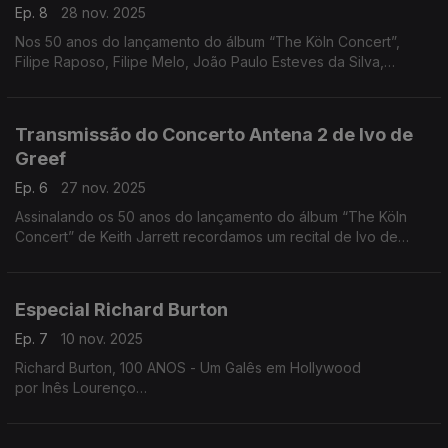
Ep. 8
28 nov. 2025
Nos 50 anos do lançamento do álbum “The Köln Concert”,
Filipe Raposo, Filipe Melo, João Paulo Esteves da Silva,
Margarida Campelo e Mário Laginha falam sobre Keith Jarrett.
Uma tertúlia moderada por Nuno Galopim.
Transmissão do Concerto Antena 2 de Ivo de
Greef
Ep. 6
27 nov. 2025
Assinalando os 50 anos do lançamento do álbum “The Köln
Concert” de Keith Jarrett recordamos um recital de Ivo de
Greef gravado pela Antena 2 em 2008. Comentários de João
Almeida e Nuno Galopim.
Especial Richard Burton
Ep. 7
10 nov. 2025
Richard Burton, 100 ANOS - Um Galês em Hollywood
por Inês Lourenço
A vida cheia do maior ator galês, num especial dedicado à sua
arte do monólogo e ao talento esculpido entre o teatro e o
cinema, sem esquecer o romance ardente com Elizabeth