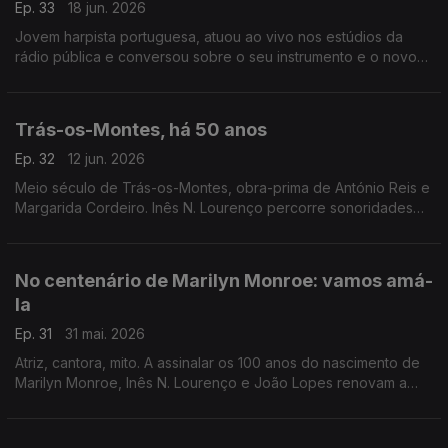
Ep. 33
18 jun. 2026
Jovem harpista portuguesa, atuou ao vivo nos estúdios da
rádio pública e conversou sobre o seu instrumento e o novo
disco que dedicou a Carlos Paredes.
Trás-os-Montes, há 50 anos
Ep. 32
12 jun. 2026
Meio século de Trás-os-Montes, obra-prima de António Reis e
Margarida Cordeiro. Inês N. Lourenço percorre sonoridades
do próprio filme e aquilo que se escreveu à época sobre este
marco do cinema português.
No centenário de Marilyn Monroe: vamos amá-
la
Ep. 31
31 mai. 2026
Atriz, cantora, mito. A assinalar os 100 anos do nascimento de
Marilyn Monroe, Inês N. Lourenço e João Lopes renovam a
conversa à volta de um dos maiores mistérios de Hollywood,
com canções e filmes à mistura