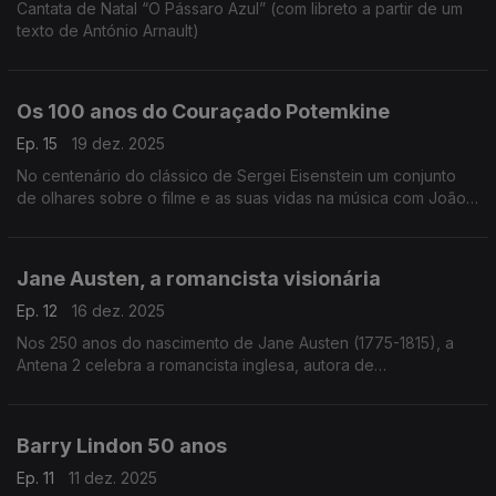
Cantata de Natal “O Pássaro Azul” (com libreto a partir de um
texto de António Arnault)
Os 100 anos do Couraçado Potemkine
Ep. 15
19 dez. 2025
No centenário do clássico de Sergei Eisenstein um conjunto
de olhares sobre o filme e as suas vidas na música com João
Lopes, João Paulo Esteves da Silva e Luis Miguel Oliveira.
Jane Austen, a romancista visionária
Ep. 12
16 dez. 2025
Nos 250 anos do nascimento de Jane Austen (1775-1815), a
Antena 2 celebra a romancista inglesa, autora de
"Sensibilidade e Bom Senso", com um programa especial da
autoria de Miriam Cardoso, dedicado à sua vida e obra.
Barry Lindon 50 anos
Ep. 11
11 dez. 2025