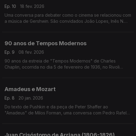
Ep. 10
18 fev. 2026
Uma conversa para debater como o cinema se relacionou com
a música de Gershwin. São convidados João Lopes, Inês N.
Lourenço e André Cunha Leal, com moderação de Nuno
Galopim.
90 anos de Tempos Modernos
Ep. 9
08 fev. 2026
90 anos da estreia de "Tempos Modernos" de Charles
Chaplin, ocorrida no dia 5 de fevereiro de 1936, no Rivoli
Theatre em Nova Iorque. Inês Lourenço explora os
sentimentos, o contexto e as ideias que envolvem um dos
maiores clássicos do cinema, eternamente moderno.
Amadeus e Mozart
Ep. 8
20 jan. 2026
Do texto de Pushkin e da peça de Peter Shaffer ao
"Amadeus" de Milos Forman, uma conversa com Pedro Rafel
Costa, Rui Alves de Sousa e os atores Diogo Infante e Ivo
Canelas. Moderação de Nuno Galopim
Juan Crisóstomo de Arriaga (1806-1826)