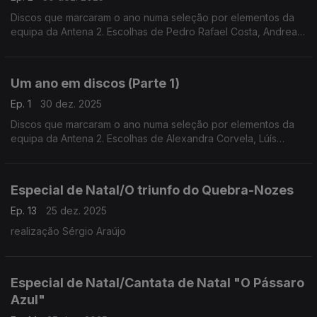
Discos que marcaram o ano numa seleção por elementos da
equipa da Antena 2. Escolhas de Pedro Rafael Costa, Andrea
Lupi, Luís Caetano, Inês Almeida, António Pires Veloso, João
Pedro e André Pinto.
Um ano em discos (Parte 1)
Ep. 1
30 dez. 2025
Discos que marcaram o ano numa seleção por elementos da
equipa da Antena 2. Escolhas de Alexandra Corvela, Lúís
Caetano, António Pires Veloso, Pedro Rafael Costa, Nuno
Galopim, André Cunha Leal e André Pinto.
Especial de Natal/O triunfo do Quebra-Nozes
Ep. 13
25 dez. 2025
realização Sérgio Araújo
Especial de Natal/Cantata de Natal "O Pássaro
Azul"