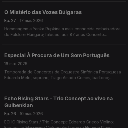
O Mistério das Vozes Búlgaras
Ep. 27
17 mai. 2026
Homenagem a Yanka Rupkina a mais conhecida embaixadora
do Folclore Húngaro; faleceu, aos 87 anos Concerto
Gulbenkian, 15.11.2025 (Coro Feminino Búlgaro)
Especial À Procura de Um Som Português
16 mai. 2026
Temporada de Concertos da Orquestra Sinfónica Portuguesa
Eduarda Melo, soprano; Tiago Amado Gomes, barítono;
Orquestra Sinfónica Portuguesa; Maestro João Paulo Santos.
Obras de José Vianna da Motta, Frederico de Freitas,
Fernando Lopes-Graça e Joly Braga Santos
Echo Rising Stars - Trio Concept ao vivo na
Gulbenkian
Ep. 26
10 mai. 2026
ECHO Rising Stars / Trio Concept: Edoardo Grieco Violino;
Francesco Massimino Violoncelo; Lorenzo Nguyen Piano