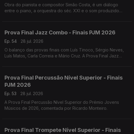
Obra do pianista e compositor Simão Costa, é um diálogo
entre o piano, a orquestra do séc. XXI e o som produzido
pelos veículos sobre a ponte 25 de Abril, e teve a sua estreia
absoluta a 18 de julho de 2026.
Prova Final Jazz Combo - Finais PJM 2026
Ep. 54
28 jul. 2026
O balanço das provas finais com Luís Tinoco, Sérgio Neves,
Luís Matos, Carla Correia e Mário Cruz. A Prova Final Jazz
Combo do Prémio Jovens Músicos de 2026, comentada por
Henrique Portovedo e Matilde Almeida.
Prova Final Percussão Nível Superior - Finais
PJM 2026
Ep. 53
28 jul. 2026
A Prova Final Percussão Nível Superior do Prémio Jovens
Músicos de 2026, comentada por Ricardo Monteiro.
Prova Final Trompete Nível Superior - Finais