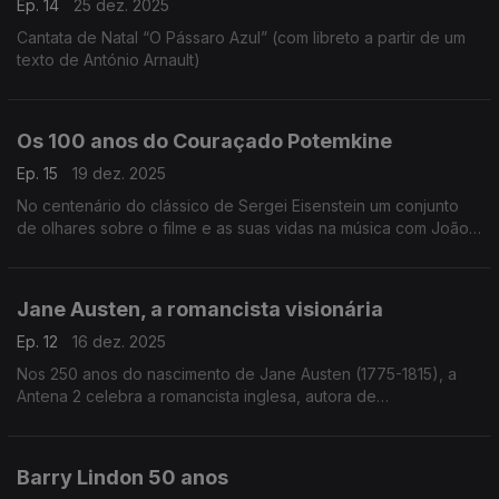
Ep. 14
25 dez. 2025
Cantata de Natal “O Pássaro Azul” (com libreto a partir de um
texto de António Arnault)
Os 100 anos do Couraçado Potemkine
Ep. 15
19 dez. 2025
No centenário do clássico de Sergei Eisenstein um conjunto
de olhares sobre o filme e as suas vidas na música com João
Lopes, João Paulo Esteves da Silva e Luis Miguel Oliveira.
Jane Austen, a romancista visionária
Ep. 12
16 dez. 2025
Nos 250 anos do nascimento de Jane Austen (1775-1815), a
Antena 2 celebra a romancista inglesa, autora de
"Sensibilidade e Bom Senso", com um programa especial da
autoria de Miriam Cardoso, dedicado à sua vida e obra.
Barry Lindon 50 anos