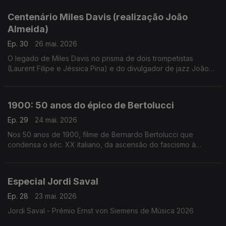
com canções e filmes à mistura
Centenário Miles Davis (realização João
Almeida)
Ep. 30
26 mai. 2026
O legado de Miles Davis no prisma de dois trompetistas
(Laurent Filipe e Jéssica Pina) e do divulgador de jazz João
Moreira dos Santos. Excertos de Birth of the Cool, Round
About Midnight, Steamin', Milestones, Porgy and Bess, Kind of
Blue, Sketches of Spain, ESP, In a Silent Way, We Ant Miles,
1900: 50 anos do épico de Bertolucci
Tutu e Doo Bop.
Ep. 29
24 mai. 2026
Nos 50 anos de 1900, filme de Bernardo Bertolucci que
condensa o séc. XX italiano, da ascensão do fascismo à
libertação, Inês N. Lourenço convida Rui Alves de Sousa para
uma conversa à volta deste clássico moderno.
Especial Jordi Saval
Ep. 28
23 mai. 2026
Jordi Saval - Prémio Ernst von Siemens de Música 2026