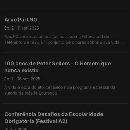
Bocage. Considerado o representante mais completo do
século XVIII em Portugal, ...
Arvo Part 90
Ep. 2
11 set. 2025
Nos 90 anos do compositor, nascido na Estónia a 11 de
setembro de 1935, um conjunto de olhares sobre a sua vida e
obra.
100 anos de Peter Sellers - O Homem que
nunca existiu
Ep. 1
08 set. 2025
A vida e obra do ator britânico num programa especial da
autoria de Inês N. Lourenço.
Conferência Desafios da Escolaridade
Obrigatória (Festival A2)
01 fev. 2025