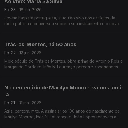
Ao Vivo: Maria Sá Silva
Ep. 33
18 jun. 2026
Jovem harpista portuguesa, atuou ao vivo nos estúdios da
rádio pública e conversou sobre o seu instrumento e o novo
disco que dedicou a Carlos Paredes.
Trás-os-Montes, há 50 anos
Ep. 32
12 jun. 2026
Meio século de Trás-os-Montes, obra-prima de António Reis e
Margarida Cordeiro. Inês N. Lourenço percorre sonoridades
do próprio filme e aquilo que se escreveu à época sobre este
marco do cinema português.
No centenário de Marilyn Monroe: vamos amá-
la
Ep. 31
31 mai. 2026
Atriz, cantora, mito. A assinalar os 100 anos do nascimento de
Marilyn Monroe, Inês N. Lourenço e João Lopes renovam a
conversa à volta de um dos maiores mistérios de Hollywood,