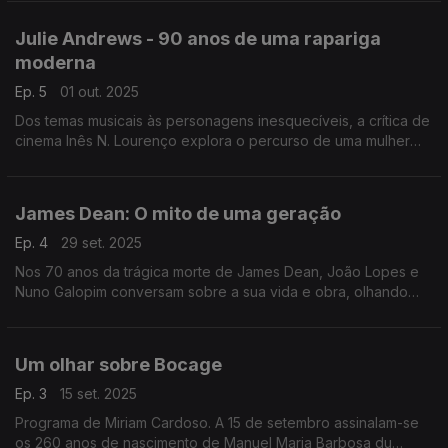
arte do monólogo e ao talento esculpido entre o teatro e o
cinema, sem esquecer o romance ardente com Elizabeth
Julie Andrews - 90 anos de uma rapariga
Taylor e o orgulho da terra natal.
moderna
Ep. 5
01 out. 2025
Dos temas musicais às personagens inesquecíveis, a crítica de
cinema Inês N. Lourenço explora o percurso de uma mulher
moderna, que nunca deixou de ser clássica.
James Dean: O mito de uma geração
Ep. 4
29 set. 2025
Nos 70 anos da trágica morte de James Dean, João Lopes e
Nuno Galopim conversam sobre a sua vida e obra, olhando
detalhadamente sobre as suas três longas-metragens.
Um olhar sobre Bocage
Ep. 3
15 set. 2025
Programa de Miriam Cardoso. A 15 de setembro assinalam-se
os 260 anos de nascimento de Manuel Maria Barbosa du