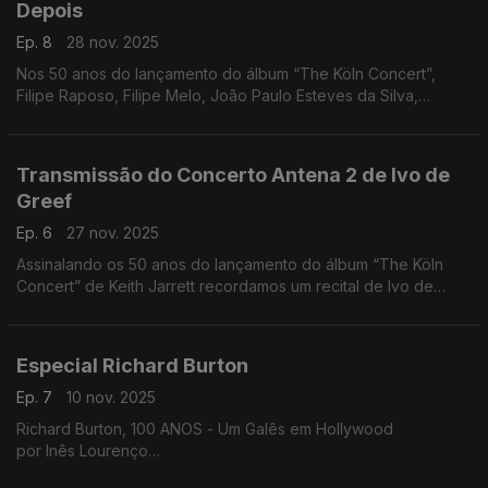
Depois
Ep. 8
28 nov. 2025
Nos 50 anos do lançamento do álbum “The Köln Concert”,
Filipe Raposo, Filipe Melo, João Paulo Esteves da Silva,
Margarida Campelo e Mário Laginha falam sobre Keith Jarrett.
Uma tertúlia moderada por Nuno Galopim.
Transmissão do Concerto Antena 2 de Ivo de
Greef
Ep. 6
27 nov. 2025
Assinalando os 50 anos do lançamento do álbum “The Köln
Concert” de Keith Jarrett recordamos um recital de Ivo de
Greef gravado pela Antena 2 em 2008. Comentários de João
Almeida e Nuno Galopim.
Especial Richard Burton
Ep. 7
10 nov. 2025
Richard Burton, 100 ANOS - Um Galês em Hollywood
por Inês Lourenço
A vida cheia do maior ator galês, num especial dedicado à sua