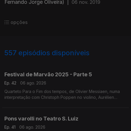
Fernando Jorge Oliveira)
|
06 nov. 2019
opções
557
episódios disponíveis
944734
932216
922038
901292
897440
817270
764102
711008
653978
Festival de Marvão 2025 - Parte 5
Ep. 42
06 ago. 2026
Quarteto Para o Fim dos tempos, de Olivier Messiaen, numa
interpretação com Christoph Poppen no violino, Aurélien
Pascal no violoncelo, Horácio Ferreira no clarinete e Silke
Avenhaus ao piano.
Pons varolli no Teatro S. Luiz
Ep. 41
06 ago. 2026