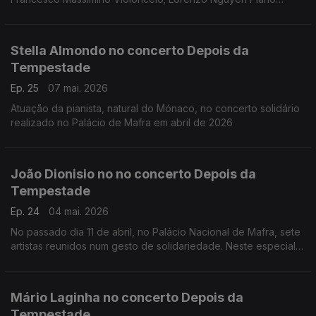
(Fundação Gulbenkian, 15 março 2026)
Obras de Lily Boulange; Alfredo Casella; Clemens K. Thomas d
Marice Ravel
Stella Almondo no concerto Depois da
Tempestade
Ep. 25
07 mai. 2026
Atuação da pianista, natural do Mónaco, no concerto solidário
realizado no Palácio de Mafra em abril de 2026
João Dionisio no no concerto Depois da
Tempestade
Ep. 24
04 mai. 2026
No passado dia 11 de abril, no Palácio Nacional de Mafra, sete
artistas reunidos num gesto de solidariedade. Neste especial
ouvimos a atuação do acordeonista João Dionisio.
Mário Laginha no concerto Depois da
Tempestade