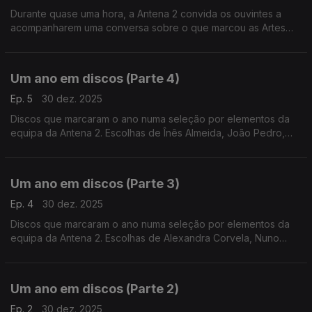
Durante quase uma hora, a Antena 2 convida os ouvintes a
acompanharem uma conversa sobre o que marcou as Artes
Performativas ao longo do último ano.
Um ano em discos (Parte 4)
Ep. 5
30 dez. 2025
Discos que marcaram o ano numa seleção por elementos da
equipa da Antena 2. Escolhas de Înês Almeida, João Pedro,
João Moreira dos Santos e Pedro Coelho.
Um ano em discos (Parte 3)
Ep. 4
30 dez. 2025
Discos que marcaram o ano numa seleção por elementos da
equipa da Antena 2. Escolhas de Alexandra Corvela, Nuno
Galopim, Pedro Coelho, João Moreira dos Santos, Andrea Lupi
e André Cunha Leal.
Um ano em discos (Parte 2)
Ep. 2
30 dez. 2025