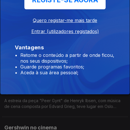
REGISTE-SE AGORA
Foi rei de Portugal, por apenas 53 dias, de 10 de março a 2 de
maio de 1826, como D. Pedro IV. De 1822 a 1931 foi também o
1º imperador do Brasil. Neste especial evocamos as suas
Quero registar-me mais tarde
dimensões como estadista e compositor.
Entrar (utilizadores registados)
Ao Vivo - Francisco Luís
Ep. 12
23 fev. 2026
Vantagens
Francisco Luís, guitarrista clássico, apresenta Ao Vivo na
Retome o conteúdo a partir de onde ficou,
Antena 2 obras de François Couperin e Johann Kaspar Mertz.
nos seus dispositivos;
Guarde programas favoritos;
Aceda à sua área pessoal;
150 anos da estreia de Peer Gynt de Edvard
Grieg
Ep. 11
22 fev. 2026
A estreia da peça "Peer Gynt" de Henryk Ibsen, com música
de cena composta por Edvard Grieg, teve lugar em Oslo
(então Christiania), há 150 anos, no dia 24 de Fevereiro de
1876
Gershwin no cinema