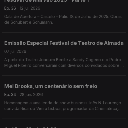
Ep. 36
12 jul. 2026
Gala de Abertura – Castelo – Pátio 18 de Julho de 2025. Obras
de Schubert e Schumann.
Emissão Especial Festival de Teatro de Almada
07 jul. 2026
A partir do Teatro Joaquim Benite a Sandy Gageiro e o Pedro
Miguel Ribeiro conversaram com diversos convidados sobre o
Festival de Teatro de Almada.
Mel Brooks, um centenário sem freio
Ep. 34
28 jun. 2026
Homenagem a uma lenda do show business. Inês N. Lourenço
convida Ricardo Vieira Lisboa, programador da Cinemateca,
para uma conversa onde se desfiam as questões à volta do
cinema de Mel Brooks.