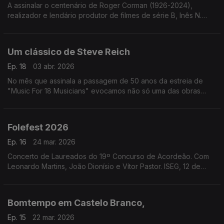
A assinalar o centenário de Roger Corman (1926-2024),
realizador e lendário produtor de filmes de série B, Inês N.
Lourenço explora a influência de Edgar Allan Poe na sua obra.
Um clássico de Steve Reich
Ep. 18
03 abr. 2026
No mês que assinala a passagem de 50 anos da estreia de
"Music For 18 Musicians" evocamos não só uma das obras
mais importantes de Steve Reich mas um marco na história da
música do final do século XX.
Folefest 2026
Ep. 16
24 mar. 2026
Concerto de Laureados do 19º Concurso de Acordeão. Com
Leonardo Martins, João Dionísio e Vítor Pastor. ISEG, 12 de
março de 2026.
Bomtempo em Castelo Branco,
Ep. 15
22 mar. 2026