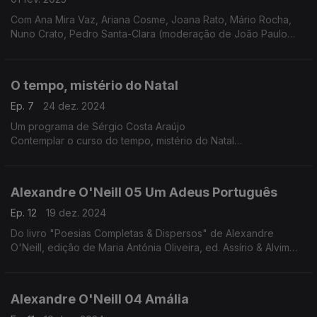
Com Ana Mira Vaz, Ariana Cosme, Joana Rato, Mário Rocha,
Nuno Crato, Pedro Santa-Clara (moderação de João Paulo
Baltazar)
O tempo, mistério do Natal
Ep. 7
24 dez. 2024
Um programa de Sérgio Costa Araújo
Contemplar o curso do tempo, mistério do Natal
O tempo trabalha, opera mudanças. Assim é o tempo que nos
conduz ao Natal. No especial deste ano vamos abraçar esse
tempo e com ele descer em direção ao dia 25 e, talvez, ir um
Alexandre O'Neill 05 Um Adeus Português
pouco mais além.
Nesta jornada, debaixo de nuvens chuviscosas, os dias vão
Ep. 12
19 dez. 2024
diminuindo, e as noites aumentando, vamos percorrer
Do livro "Poesias Completas & Dispersos" de Alexandre
procissões de gente mascarada, iluminadas por fogos, velas e
O'Neill, edição de Maria Antónia Oliveira, ed. Assírio & Alvim
santos. Vamos contemplar tudo isto na privacidade do tempo
(realização e leitura de Raquel Marinho)
sagrado e profano, ao som de cânticos de Natal medievais e
renascentistas da autoria de The Sixteen e Harry Christophers.
Alexandre O'Neill 04 Amália