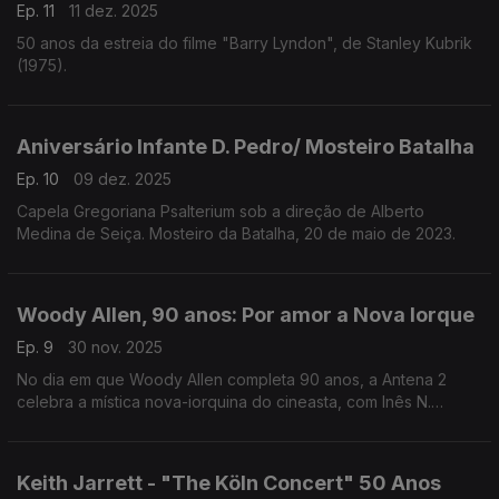
Ep. 11
11 dez. 2025
50 anos da estreia do filme "Barry Lyndon", de Stanley Kubrik
(1975).
Aniversário Infante D. Pedro/ Mosteiro Batalha
Ep. 10
09 dez. 2025
Capela Gregoriana Psalterium sob a direção de Alberto
Medina de Seiça. Mosteiro da Batalha, 20 de maio de 2023.
Woody Allen, 90 anos: Por amor a Nova Iorque
Ep. 9
30 nov. 2025
No dia em que Woody Allen completa 90 anos, a Antena 2
celebra a mística nova-iorquina do cineasta, com Inês N.
Lourenço a percorrer os filmes, motivos e idiossincrasias
dessa figura singular no panorama norte-americano.
Keith Jarrett - "The Köln Concert" 50 Anos