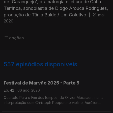
de 'Caranguejo', dramaturgia e leitura de Cátia
Terrinca, sonoplastia de Diogo Arouca Rodrigues,
produção de Tânia Baldé / Um Coletivo
|
21 mai.
2020
opções
557
episódios disponíveis
944734
932216
922038
901292
897440
Festival de Marvão 2025 - Parte 5
Ep. 42
06 ago. 2026
Quarteto Para o Fim dos tempos, de Olivier Messiaen, numa
interpretação com Christoph Poppen no violino, Aurélien
Pascal no violoncelo, Horácio Ferreira no clarinete e Silke
Avenhaus ao piano.