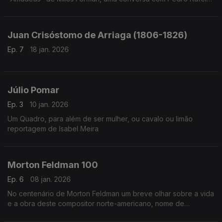
Costa, Rui Alves de Sousa e os atores Diogo Infante e Ivo
Canelas. Moderação de Nuno Galopim
Juan Crisóstomo de Arriaga (1806-1826)
Ep. 7
18 jan. 2026
Júlio Pomar
Ep. 3
10 jan. 2026
Um Quadro, para além de ser mulher, ou cavalo ou limão
reportagem de Isabel Meira
Morton Feldman 100
Ep. 6
08 jan. 2026
No centenário de Morton Feldman um breve olhar sobre a vida
e a obra deste compositor norte-americano, nome de
referência na música do século XX.