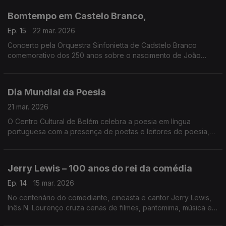
Bomtempo em Castelo Branco,
Ep. 15
22 mar. 2026
Concerto pela Orquestra Sinfonietta de Cadstelo Branco
comemorativo dos 250 anos sobre o nascimento de João
Domingos Bomtempo
Direção: Bruno Cândido
Dia Mundial da Poesia
21 mar. 2026
O Centro Cultural de Belém celebra a poesia em língua
portuguesa com a presença de poetas e leitores de poesia,
atores, cantores e artistas vários. Instalações, projeções,
transmissões e, sobretudo, leituras ao vivo, a solo ou
coletivas, muitas formas para que a poesia possa ser
Jerry Lewis – 100 anos do rei da comédia
escutada. Emissão especial no CCB (Luís Caetano, Nuno
Galopim, Paulo Alves Guerra, Isabel Meira)
Ep. 14
15 mar. 2026
No centenário do comediante, cineasta e cantor Jerry Lewis,
Inês N. Lourenço cruza cenas de filmes, pantomima, música e
memória numa viagem pela arte daquele a quem Scorsese