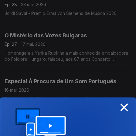
Ep. 28
23 mai. 2026
Jordi Saval - Prémio Ernst von Siemens de Música 2026
O Mistério das Vozes Búlgaras
Ep. 27
17 mai. 2026
Homenagem a Yanka Rupkina a mais conhecida embaixadora
do Folclore Húngaro; faleceu, aos 87 anos Concerto
Gulbenkian, 15.11.2025 (Coro Feminino Búlgaro)
Especial À Procura de Um Som Português
16 mai. 2026
×
Temporada de Concertos da Orquestra Sinfónica Portuguesa
Eduarda Melo, soprano; Tiago Amado Gomes, barítono;
Orquestra Sinfónica Portuguesa; Maestro João Paulo Santos.
Obras de José Vianna da Motta, Frederico de Freitas,
Fernando Lopes-Graça e Joly Braga Santos
Echo Rising Stars - Trio Concept ao vivo na
Gulbenkian