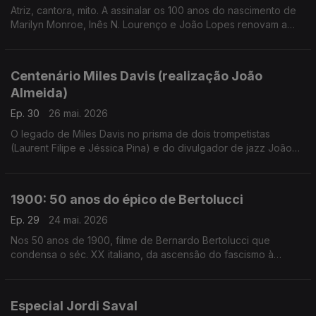
Atriz, cantora, mito. A assinalar os 100 anos do nascimento de
Marilyn Monroe, Inês N. Lourenço e João Lopes renovam a
conversa à volta de um dos maiores mistérios de Hollywood,
com canções e filmes à mistura
Centenário Miles Davis (realização João
Almeida)
Ep. 30
26 mai. 2026
O legado de Miles Davis no prisma de dois trompetistas
(Laurent Filipe e Jéssica Pina) e do divulgador de jazz João
Moreira dos Santos. Excertos de Birth of the Cool, Round
About Midnight, Steamin', Milestones, Porgy and Bess, Kind of
Blue, Sketches of Spain, ESP, In a Silent Way, We Ant Miles,
1900: 50 anos do épico de Bertolucci
Tutu e Doo Bop.
Ep. 29
24 mai. 2026
Nos 50 anos de 1900, filme de Bernardo Bertolucci que
condensa o séc. XX italiano, da ascensão do fascismo à
libertação, Inês N. Lourenço convida Rui Alves de Sousa para
uma conversa à volta deste clássico moderno.
Especial Jordi Saval