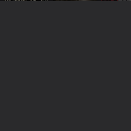
Daqui Houve
Rumo à Liberdade
Aqueles que
Resistência
Ficaram (Em
a Parte Todo
Mundo Tem)
Este conteúdo faz parte de
Especiais Hub Audio
Antena 1 -
Especial RTP
Especiais An
Programas
Antena 2
Especiais