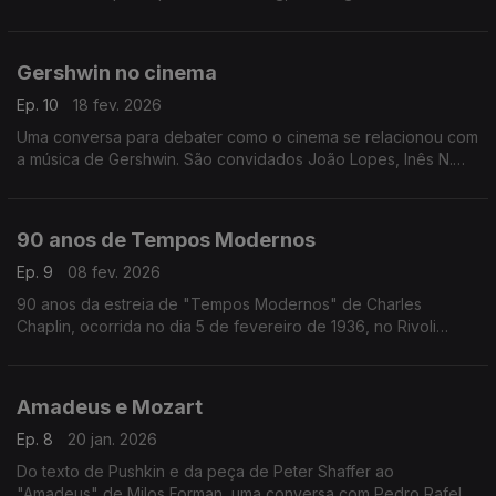
(então Christiania), há 150 anos, no dia 24 de Fevereiro de
1876
Gershwin no cinema
Ep. 10
18 fev. 2026
Uma conversa para debater como o cinema se relacionou com
a música de Gershwin. São convidados João Lopes, Inês N.
Lourenço e André Cunha Leal, com moderação de Nuno
Galopim.
90 anos de Tempos Modernos
Ep. 9
08 fev. 2026
90 anos da estreia de "Tempos Modernos" de Charles
Chaplin, ocorrida no dia 5 de fevereiro de 1936, no Rivoli
Theatre em Nova Iorque. Inês Lourenço explora os
sentimentos, o contexto e as ideias que envolvem um dos
maiores clássicos do cinema, eternamente moderno.
Amadeus e Mozart
Ep. 8
20 jan. 2026
Do texto de Pushkin e da peça de Peter Shaffer ao
"Amadeus" de Milos Forman, uma conversa com Pedro Rafel