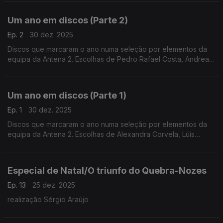
e André Cunha Leal.
Um ano em discos (Parte 2)
Ep. 2
30 dez. 2025
Discos que marcaram o ano numa seleção por elementos da
equipa da Antena 2. Escolhas de Pedro Rafael Costa, Andrea
Lupi, Luís Caetano, Inês Almeida, António Pires Veloso, João
Pedro e André Pinto.
Um ano em discos (Parte 1)
Ep. 1
30 dez. 2025
Discos que marcaram o ano numa seleção por elementos da
equipa da Antena 2. Escolhas de Alexandra Corvela, Lúís
Caetano, António Pires Veloso, Pedro Rafael Costa, Nuno
Galopim, André Cunha Leal e André Pinto.
Especial de Natal/O triunfo do Quebra-Nozes
Ep. 13
25 dez. 2025
realização Sérgio Araújo