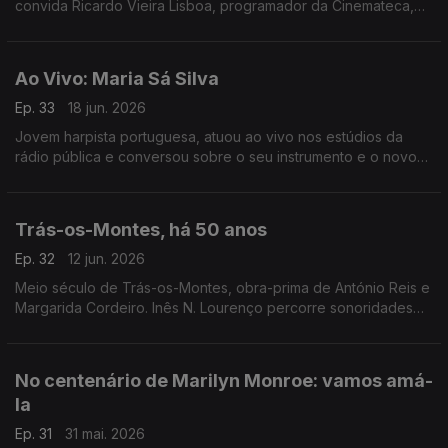
convida Ricardo Vieira Lisboa, programador da Cinemateca,
para uma conversa onde se desfiam as questões à volta do
cinema de Mel Brooks.
Ao Vivo: Maria Sá Silva
Ep. 33
18 jun. 2026
Jovem harpista portuguesa, atuou ao vivo nos estúdios da
rádio pública e conversou sobre o seu instrumento e o novo
disco que dedicou a Carlos Paredes.
Trás-os-Montes, há 50 anos
Ep. 32
12 jun. 2026
Meio século de Trás-os-Montes, obra-prima de António Reis e
Margarida Cordeiro. Inês N. Lourenço percorre sonoridades
do próprio filme e aquilo que se escreveu à época sobre este
marco do cinema português.
No centenário de Marilyn Monroe: vamos amá-
la
Ep. 31
31 mai. 2026