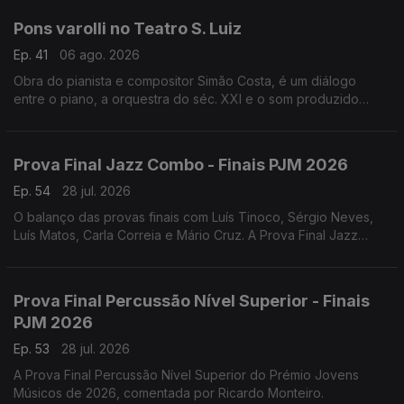
Pons varolli no Teatro S. Luiz
Ep. 41
06 ago. 2026
Obra do pianista e compositor Simão Costa, é um diálogo
entre o piano, a orquestra do séc. XXI e o som produzido
pelos veículos sobre a ponte 25 de Abril, e teve a sua estreia
absoluta a 18 de julho de 2026.
Prova Final Jazz Combo - Finais PJM 2026
Ep. 54
28 jul. 2026
O balanço das provas finais com Luís Tinoco, Sérgio Neves,
Luís Matos, Carla Correia e Mário Cruz. A Prova Final Jazz
Combo do Prémio Jovens Músicos de 2026, comentada por
Henrique Portovedo e Matilde Almeida.
Prova Final Percussão Nível Superior - Finais
PJM 2026
Ep. 53
28 jul. 2026
A Prova Final Percussão Nível Superior do Prémio Jovens
Músicos de 2026, comentada por Ricardo Monteiro.