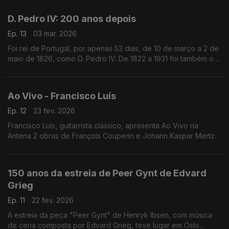
intitulou de “Rei da Comédia”.
D. Pedro IV: 200 anos depois
Ep. 13
03 mar. 2026
Foi rei de Portugal, por apenas 53 dias, de 10 de março a 2 de
maio de 1826, como D. Pedro IV. De 1822 a 1931 foi também o
1º imperador do Brasil. Neste especial evocamos as suas
dimensões como estadista e compositor.
Ao Vivo - Francisco Luís
Ep. 12
23 fev. 2026
Francisco Luís, guitarrista clássico, apresenta Ao Vivo na
Antena 2 obras de François Couperin e Johann Kaspar Mertz.
150 anos da estreia de Peer Gynt de Edvard
Grieg
Ep. 11
22 fev. 2026
A estreia da peça "Peer Gynt" de Henryk Ibsen, com música
de cena composta por Edvard Grieg, teve lugar em Oslo