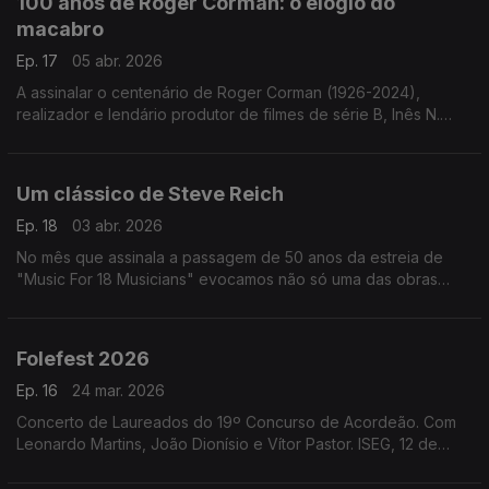
100 anos de Roger Corman: o elogio do
macabro
Ep. 17
05 abr. 2026
A assinalar o centenário de Roger Corman (1926-2024),
realizador e lendário produtor de filmes de série B, Inês N.
Lourenço explora a influência de Edgar Allan Poe na sua obra.
Um clássico de Steve Reich
Ep. 18
03 abr. 2026
No mês que assinala a passagem de 50 anos da estreia de
"Music For 18 Musicians" evocamos não só uma das obras
mais importantes de Steve Reich mas um marco na história da
música do final do século XX.
Folefest 2026
Ep. 16
24 mar. 2026
Concerto de Laureados do 19º Concurso de Acordeão. Com
Leonardo Martins, João Dionísio e Vítor Pastor. ISEG, 12 de
março de 2026.