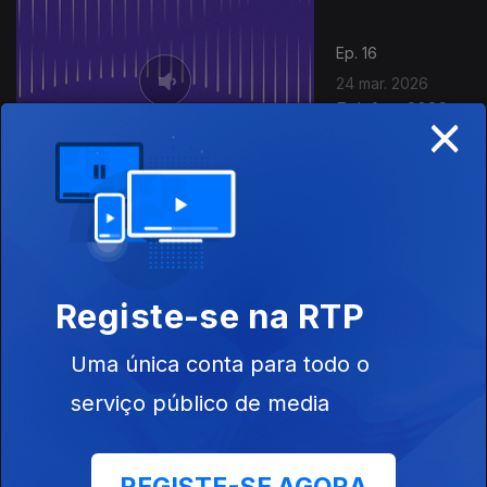
Ep. 16
24 mar. 2026
×
Folefest 2026
Ep. 15
22 mar. 2026
Bomtempo em
Registe-se na RTP
Castelo Branco,
Uma única conta para todo o
serviço público de media
21 mar. 2026
Dia Mundial da
Poesia