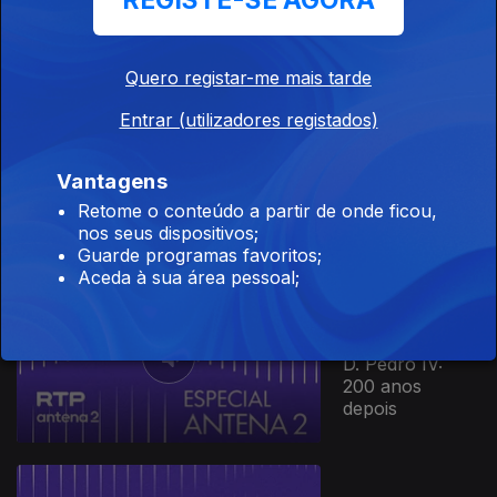
REGISTE-SE AGORA
Quero registar-me mais tarde
Ep. 14
Entrar (utilizadores registados)
15 mar. 2026
Jerry Lewis –
Vantagens
100 anos do rei
Retome o conteúdo a partir de onde ficou,
da comédia
nos seus dispositivos;
Guarde programas favoritos;
Aceda à sua área pessoal;
Ep. 13
03 mar. 2026
D. Pedro IV:
200 anos
depois