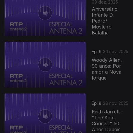
09 dez. 2025
Aniversário
Infante D.
Pedro/
Mosteiro
Batalha
Ep. 9
30 nov. 2025
Woody Allen,
90 anos: Por
amor a Nova
Iorque
Ep. 8
28 nov. 2025
Keith Jarrett -
"The Köln
Concert" 50
Anos Depois