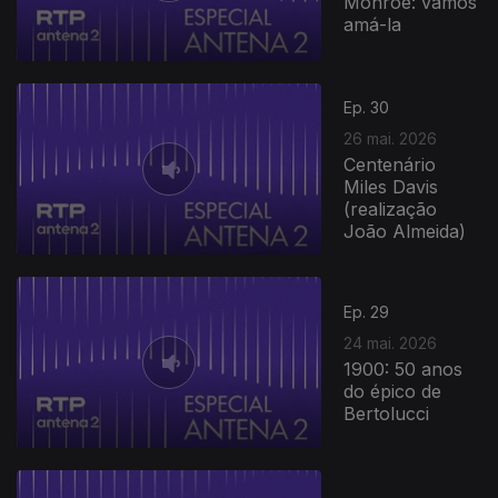
Monroe: vamos
amá-la
Ep. 30
26 mai. 2026
Centenário
Miles Davis
(realização
João Almeida)
932216
Ep. 29
24 mai. 2026
1900: 50 anos
do épico de
Bertolucci