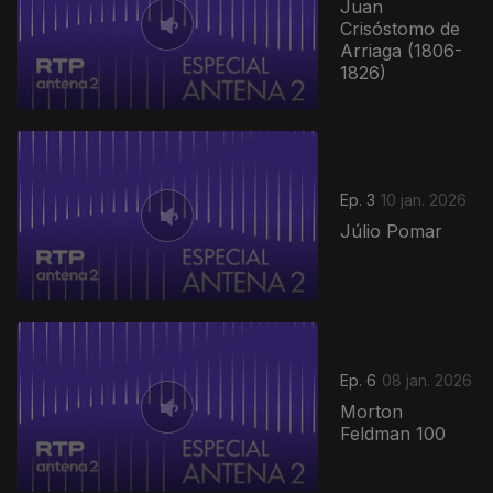
Juan
Crisóstomo de
Arriaga (1806-
1826)
Ep. 3
10 jan. 2026
Júlio Pomar
Ep. 6
08 jan. 2026
Morton
Feldman 100