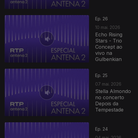
Ep. 26
10 mai. 2026
Echo Rising
Stars - Trio
Concept ao
vivo na
Gulbenkian
Ep. 25
07 mai. 2026
Stella Almondo
no concerto
Depois da
Tempestade
Ep. 24
04 mai. 2026