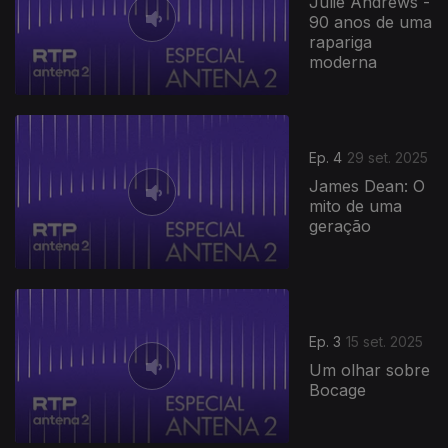
Julie Andrews -
90 anos de uma
rapariga
moderna
Ep. 4
29 set. 2025
James Dean: O
mito de uma
geração
Ep. 3
15 set. 2025
Um olhar sobre
Bocage