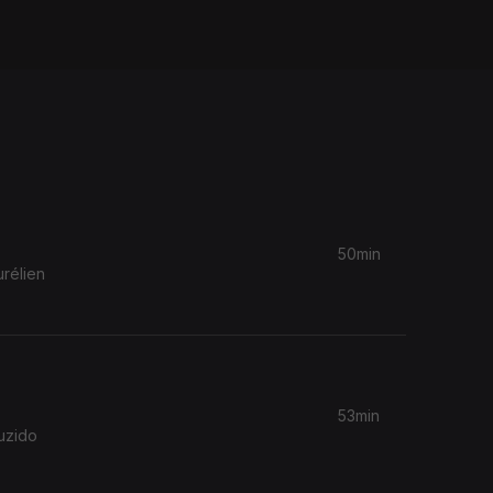
50min
rélien
53min
uzido