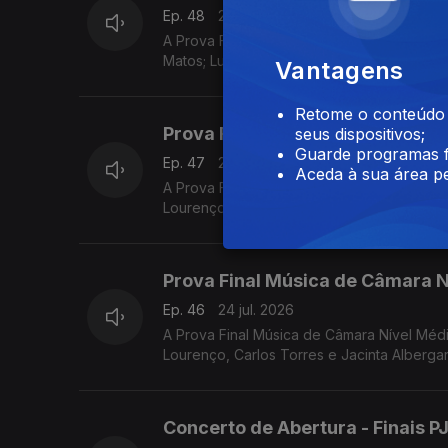
Ep. 48
25 jul. 2026
A Prova Final Contrabaixo Nível Médio do
Matos; Luís Nunes, Sónia Pais e o vencedo
Vantagens
Retome o conteúdo a
Prova Final Música de Câmara Ní
seus dispositivos;
Guarde programas f
Ep. 47
25 jul. 2026
Aceda à sua área pe
A Prova Final Música de Câmara Nível Superior do Prémio Jovens Músicos de 2026, com Luís Carvalho
Lourenço.
Prova Final Música de Câmara N
Ep. 46
24 jul. 2026
A Prova Final Música de Câmara Nível Médio do Prémio Jovens Músicos de 2026, com Luís Carvalho, An
Lourenço, Carlos Torres e Jacinta Albergar
Concerto de Abertura - Finais 