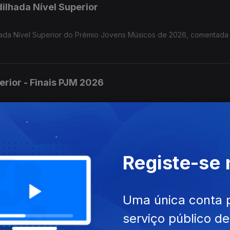
dilhada Nível Superior
ilhada Nível Superior do Prémio Jovens Músicos de 2026, comentad
erior - Finais PJM 2026
o Prémio Jovens Músicos de 2026, com os comentários Diogo Martin
io
Registe-se
rémio Jovens Músicos de 2026, comentada por Mafalda Carvalho, L
ota e o vencedor Dinis Cabrita.
Uma única conta 
serviço público d
édio- Finais PJM 2026