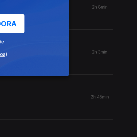
2h 8min
ia, Inês
GORA
de
2h 3min
dos)
2h 45min