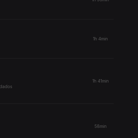
1h 4min
1h 41min
idados
58min