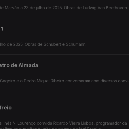
de Marvão a 23 de julho de 2025. Obras de Ludwig Van Beethoven.
 1
Julho de 2025. Obras de Schubert e Schumann.
eatro de Almada
y Gageiro e o Pedro Miguel Ribeiro conversaram com diversos conv
freio
Inês N. Lourenço convida Ricardo Vieira Lisboa, programador da
sfiam as questões à volta do cinema de Mel Brooks.