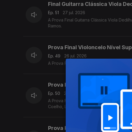
Final Guitarra Clássica Viola De
Ep. 51
27 jul. 2026
A Prova Final Guitarra Clássica Viola Ded
Ramos.
Prova Final Violoncelo Nível Sup
Ep. 49
26 jul. 2026
A Prova Final Violoncelo Nível Superior d
Prova Final de Flauta Nível Méd
Ep. 50
26 jul. 2026
A Prova Final de Flauta Nível Médio do P
Coelho, Luís Matos, Pompeu José, Rafael M
Prova Final Contrabaixo Nível M