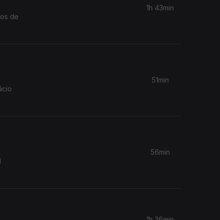
1h 43min
cos de
51min
ácio
56min
l
1h 36min