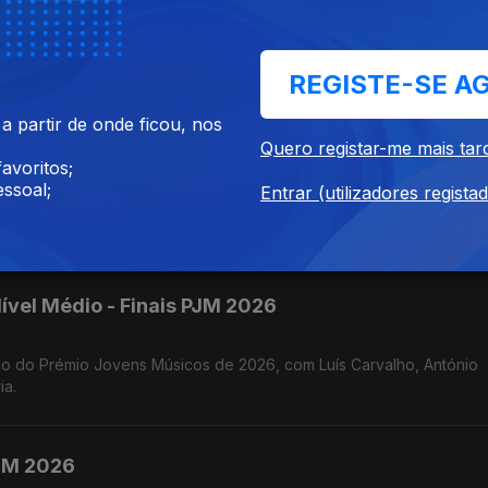
 Prémio Jovens Músicos de 2026, com os comentários de Hugo Corre
r Gonçalo Rebelo.
REGISTE-SE A
 partir de onde ficou, nos
vel Superior - Finais PJM 2026
Quero registar-me mais tar
avoritos;
ssoal;
Entrar (utilizadores regista
 e António
ível Médio - Finais PJM 2026
tónio
ia.
PJM 2026