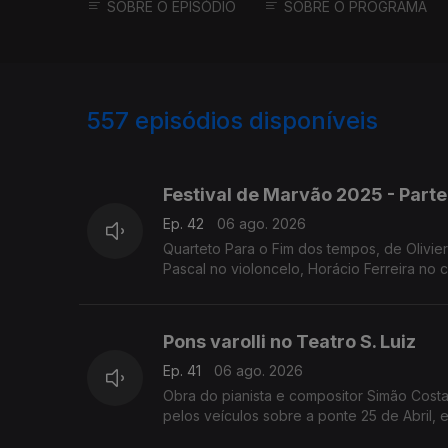
SOBRE O EPISÓDIO
SOBRE O PROGRAMA
557
episódios disponíveis
944734
932216
922038
Festival de Marvão 2025 - Parte
Ep. 42
06 ago. 2026
Quarteto Para o Fim dos tempos, de Olivie
Pascal no violoncelo, Horácio Ferreira no c
Pons varolli no Teatro S. Luiz
Ep. 41
06 ago. 2026
Obra do pianista e compositor Simão Costa
pelos veículos sobre a ponte 25 de Abril, e