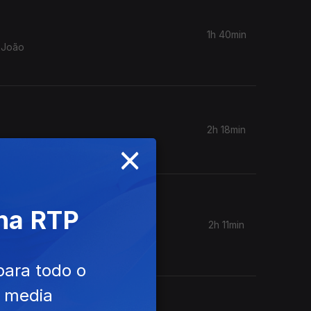
1h 40min
a João
2h 18min
×
s.
 na RTP
2h 11min
eonardo
para todo o
e media